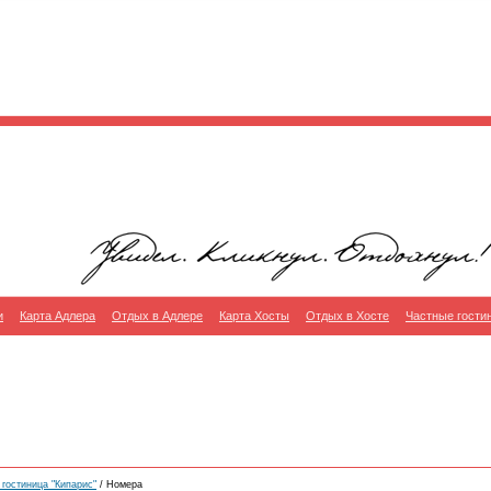
и
Карта Адлера
Отдых в Адлере
Карта Хосты
Отдых в Хосте
Частные гости
гостиница "Кипарис"
/ Номера