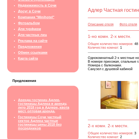
Недвижимость в Сочи
Адлер Частная гостин
Досуг в Сочи
Компания "Minihotel"
Фотоальбом
Описание отеля
Фото отеля
Для турфирм
Для частных лиц
1-но комн. 2-х местн.
Реклама на сайте
Общее количество номеров:
48
Предложения
Количество комнат:
1
Обмен ссылками
Однокомнатный 2-х местные но
Карта сайта
В номере прихожая, спальные г
Номера с балконами.
Санузел с душевой кабиной
Предложения
Аренда гостиниц Адлер,
гостиницы Адлера в аренду,
лето 2018 год в Адлере, квота
мест, оптовая аренда,
Гостиницы Сочи частный
сектор Адлера частные
гостиницы цены 2018 без
2-х комн. 2-х местн.
посредников
Общее количество номеров:
3
Количество комнат:
2