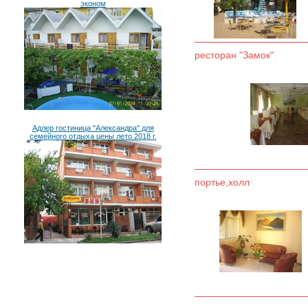
эконом
ресторан "Замок"
Адлер гостиница "Александра" для
семейного отдыха цены лето 2018 г.
портье,холл