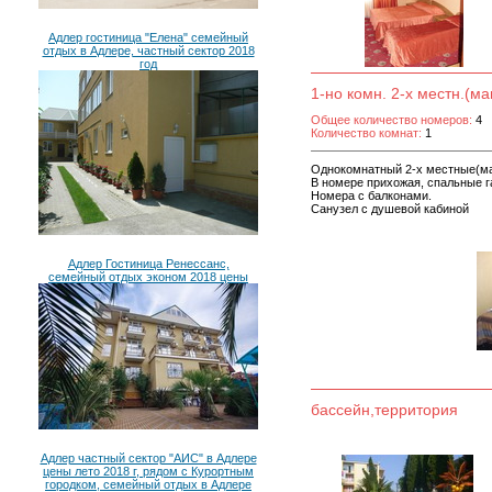
Адлер гостиница "Елена" семейный
отдых в Адлере, частный сектор 2018
год
1-но комн. 2-х местн.(м
Общее количество номеров:
4
Количество комнат:
1
Однокомнатный 2-х местные(ма
В номере прихожая, спальные г
Номера с балконами.
Санузел с душевой кабиной
Адлер Гостиница Ренессанс,
семейный отдых эконом 2018 цены
бассейн,территория
Адлер частный сектор "АИС" в Адлере
цены лето 2018 г, рядом с Курортным
городком, семейный отдых в Адлере