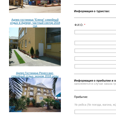
Информация о туристах:
Адлер гостиница "Елена" семейный
отдых в Адлере, частный сектор 2018
Ф.И.О.
*
год
Адлер Гостиница Ренессанс,
семейный отдых эконом 2018 цены
Информация о прибытии и о
заполняется в случае заказа 
Прибытие:
№ рейса (№ поезда, вагона, ж/