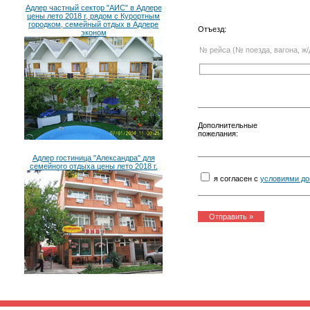
Адлер частный сектор "АИС" в Адлере
цены лето 2018 г, рядом с Курортным
городком, семейный отдых в Адлере
Отъезд:
эконом
№ рейса (№ поезда, вагона, ж/
Дополнительные
пожелания:
Адлер гостиница "Александра" для
семейного отдыха цены лето 2018 г.
я согласен с
условиями до