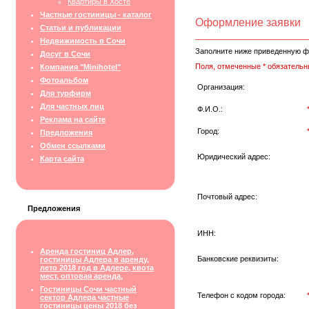
Квартиры в Хосте
Частные гостиницы - каталог
Оформление заявки
Статьи и публикации
Недвижимость в Сочи
Заполните ниже приведенную ф
Досуг в Сочи
Поля, отмеченные * обязательн
Компания "Minihotel"
Фотоальбом
Организация:
Для турфирм
Для частных лиц
Ф.И.О.:
Реклама на сайте
Город:
Предложения
Обмен ссылками
Юридический адрес:
Карта сайта
Почтовый адрес:
Предложения
ИНН:
Аренда гостиниц Адлер,
Банковские реквизиты:
гостиницы Адлера в аренду,
лето 2018 год в Адлере, квота
мест, оптовая аренда,
Гостиницы Сочи частный
Телефон с кодом города:
сектор Адлера частные
гостиницы цены 2018 без