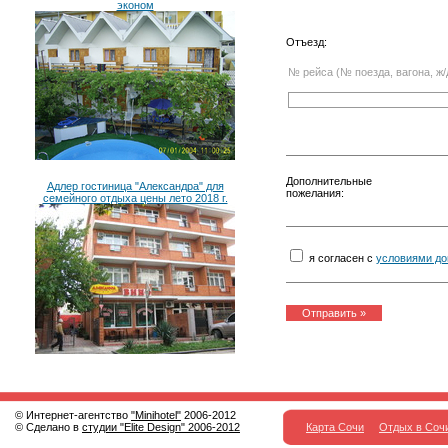
эконом
Отъезд:
№ рейса (№ поезда, вагона, ж/
Дополнительные
Адлер гостиница "Александра" для
пожелания:
семейного отдыха цены лето 2018 г.
я согласен с
условиями до
© Интернет-агентство
"Minihotel"
2006-2012
© Сделано в
студии "Elite Design" 2006-2012
Карта Сочи
Отдых в Соч