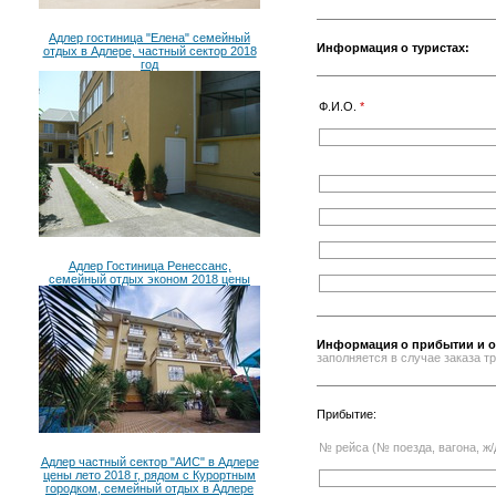
Адлер гостиница "Елена" семейный
Информация о туристах:
отдых в Адлере, частный сектор 2018
год
Ф.И.О.
*
Адлер Гостиница Ренессанс,
семейный отдых эконом 2018 цены
Информация о прибытии и о
заполняется в случае заказа 
Прибытие:
№ рейса (№ поезда, вагона, ж/
Адлер частный сектор "АИС" в Адлере
цены лето 2018 г, рядом с Курортным
городком, семейный отдых в Адлере