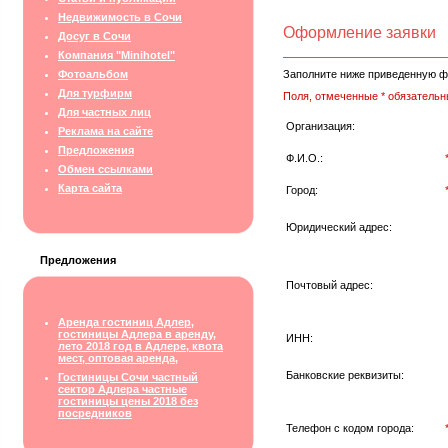
Недвижимость в Сочи
Оформление заявки
Досуг в Сочи
Компания "Minihotel"
Фотоальбом
Заполните ниже приведенную ф
Для турфирм
Поля, отмеченные * обязательн
Для частных лиц
Организация:
Реклама на сайте
Предложения
Ф.И.О.:
Обмен ссылками
Карта сайта
Город:
Юридический адрес:
Предложения
Почтовый адрес:
Аренда гостиниц Адлер,
гостиницы Адлера в аренду,
ИНН:
лето 2018 год в Адлере, квота
мест, оптовая аренда,
Банковские реквизиты:
Гостиницы Сочи частный
сектор Адлера частные
гостиницы цены 2018 без
посредников
Телефон с кодом города: