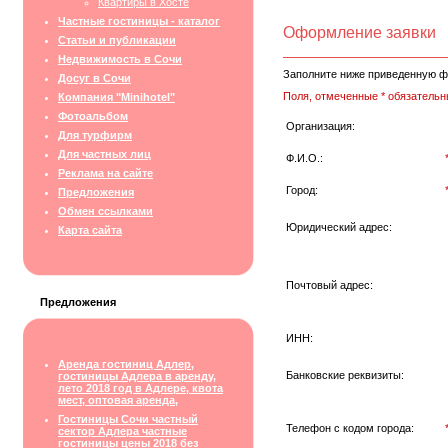
Квартиры в Хосте
Частные гостиницы - каталог
Оформление заявки
Статьи и публикации
Недвижимость в Сочи
Заполните ниже приведенную ф
Досуг в Сочи
Поля, отмеченные * обязательн
Компания "Minihotel"
Фотоальбом
Организация:
Для турфирм
Для частных лиц
Ф.И.О.:
Реклама на сайте
Город:
Предложения
Обмен ссылками
Юридический адрес:
Карта сайта
Почтовый адрес:
Предложения
ИНН:
Аренда гостиниц Адлер,
Банковские реквизиты:
гостиницы Адлера в аренду,
лето 2018 год в Адлере, квота
мест, оптовая аренда,
Гостиницы Сочи частный
Телефон с кодом города:
сектор Адлера частные
гостиницы цены 2018 без