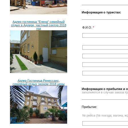
Информация о туристах:
Адлер гостиница "Елена" семейный
отдых в Адлере, частный сектор 2018
Ф.И.О.
*
год
Адлер Гостиница Ренессанс,
семейный отдых эконом 2018 цены
Информация о прибытии и о
заполняется в случае заказа 
Прибытие:
№ рейса (№ поезда, вагона, ж/