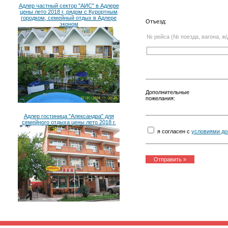
Адлер частный сектор "АИС" в Адлере
цены лето 2018 г, рядом с Курортным
городком, семейный отдых в Адлере
Отъезд:
эконом
№ рейса (№ поезда, вагона, ж/
Дополнительные
пожелания:
Адлер гостиница "Александра" для
семейного отдыха цены лето 2018 г.
я согласен с
условиями до