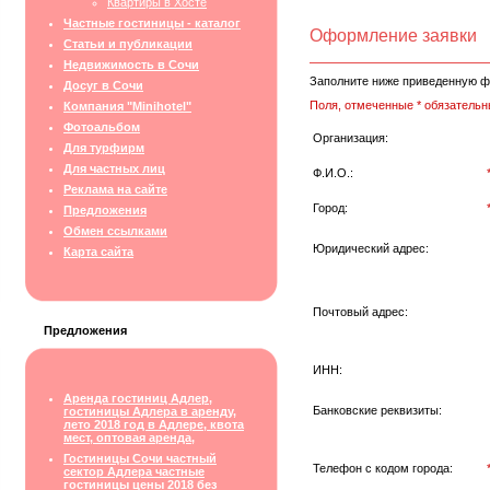
Квартиры в Хосте
Частные гостиницы - каталог
Оформление заявки
Статьи и публикации
Недвижимость в Сочи
Заполните ниже приведенную ф
Досуг в Сочи
Поля, отмеченные * обязательн
Компания "Minihotel"
Фотоальбом
Организация:
Для турфирм
Для частных лиц
Ф.И.О.:
Реклама на сайте
Город:
Предложения
Обмен ссылками
Юридический адрес:
Карта сайта
Почтовый адрес:
Предложения
ИНН:
Аренда гостиниц Адлер,
Банковские реквизиты:
гостиницы Адлера в аренду,
лето 2018 год в Адлере, квота
мест, оптовая аренда,
Гостиницы Сочи частный
Телефон с кодом города:
сектор Адлера частные
гостиницы цены 2018 без