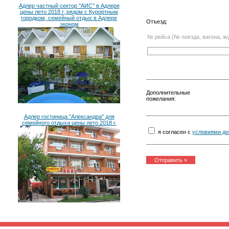
Адлер частный сектор "АИС" в Адлере
цены лето 2018 г, рядом с Курортным
городком, семейный отдых в Адлере
Отъезд:
эконом
№ рейса (№ поезда, вагона, ж/
Дополнительные
пожелания:
Адлер гостиница "Александра" для
семейного отдыха цены лето 2018 г.
я согласен с
условиями до