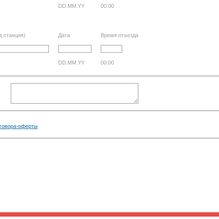
DD.MM.YY
00:00
д станция)
Дата
Время отъезда
DD.MM.YY
00:00
говора-оферты