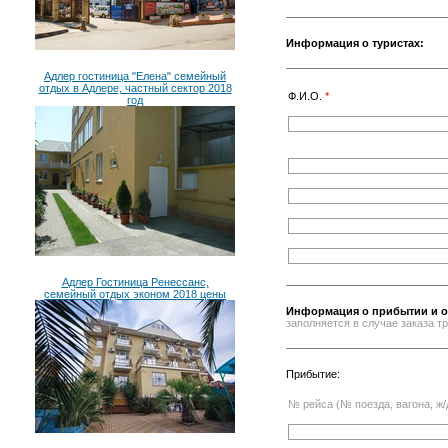
Информация о туристах:
Адлер гостиница "Елена" семейный
отдых в Адлере, частный сектор 2018
Ф.И.О.
*
год
Адлер Гостиница Ренессанс,
семейный отдых эконом 2018 цены
Информация о прибытии и о
заполняется в случае заказа 
Прибытие:
№ рейса (№ поезда, вагона, ж/