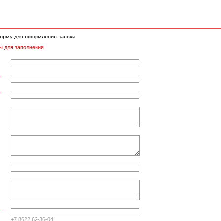
орму для оформления заявки
ы для заполнения
*
*
*
+7 8622 62-36-04