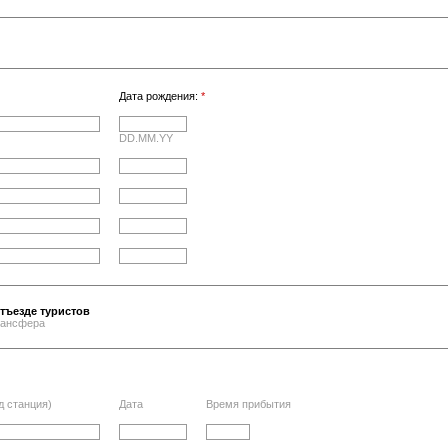
Дата рождения:
*
DD.MM.YY
тъезде туристов
трансфера
д станция)
Дата
Время прибытия