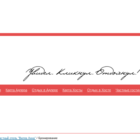
и
Карта Адлера
Отдых в Адлере
Карта Хосты
Отдых в Хосте
Частные гости
астный отель "Вилла Анна"
/ Бронирование