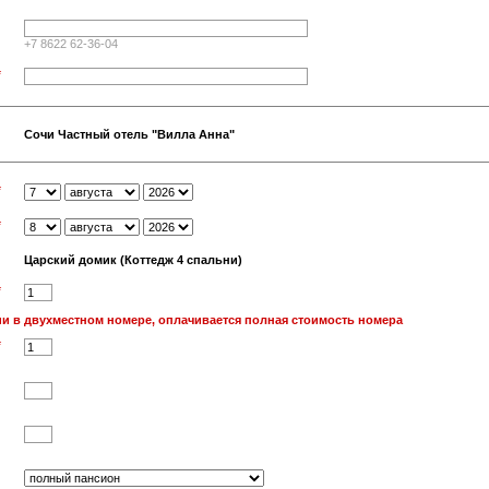
+7 8622 62-36-04
*
Сочи Частный отель "Вилла Анна"
*
*
Царский домик (Коттедж 4 спальни)
*
и в двухместном номере, оплачивается полная стоимость номера
*