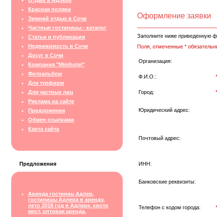
Отдых в Адлере
Красная поляна
Оформление заявки
Зимний отдых в Сочи
Частные гостиницы - каталог
Заполните ниже приведенную ф
Статьи и публикации
Недвижимость в Сочи
Поля, отмеченные * обязательн
Досуг в Сочи
Организация:
Компания "Minihotel"
Фотоальбом
Ф.И.О.:
Для турфирм
Для частных лиц
Город:
Реклама на сайте
Юридический адрес:
Предложения
Обмен ссылками
Карта сайта
Почтовый адрес:
Предложения
ИНН:
Банковские реквизиты:
Аренда гостиниц Адлер,
гостиницы Адлера в аренду,
лето 2018 год в Адлере, квота
Телефон с кодом города:
мест, оптовая аренда,