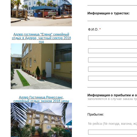
Информация о туристах:
Ф.И.О.
*
Адлер гостиница "Елена" семейный
отдых в Адлере, частный сектор 2018
год
Информация о прибытии и о
Адлер Гостиница Ренессанс,
заполняется в случае заказа 
семейный отдых эконом 2018 цены
Прибытие:
№ рейса (№ поезда, вагона, ж/