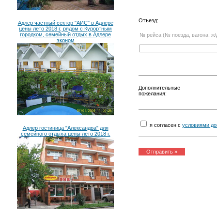
Отъезд:
Адлер частный сектор "АИС" в Адлере
цены лето 2018 г, рядом с Курортным
городком, семейный отдых в Адлере
№ рейса (№ поезда, вагона, ж/
эконом
Дополнительные
пожелания:
я согласен с
условиями до
Адлер гостиница "Александра" для
семейного отдыха цены лето 2018 г.