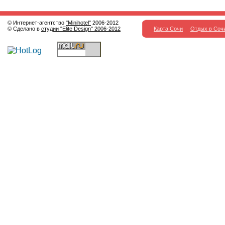
© Интернет-агентство
"Minihotel"
2006-2012
© Сделано в
студии "Elite Design" 2006-2012
Карта Сочи
Отдых в Соч