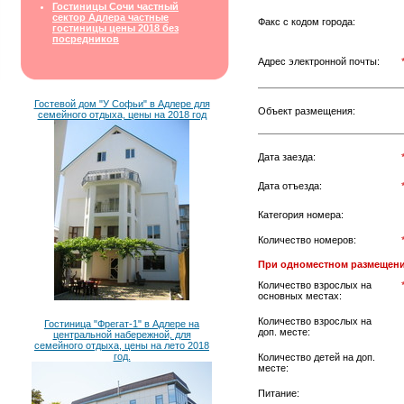
Гостиницы Сочи частный
сектор Адлера частные
Факс с кодом города:
гостиницы цены 2018 без
посредников
Адрес электронной почты:
Гостевой дом "У Софьи" в Адлере для
Объект размещения:
семейного отдыха, цены на 2018 год
Дата заезда:
Дата отъезда:
Категория номера:
Количество номеров:
При одноместном размещени
Количество взрослых на
основных местах:
Количество взрослых на
Гостиница "Фрегат-1" в Адлере на
доп. месте:
центральной набережной, для
семейного отдыха, цены на лето 2018
год.
Количество детей на доп.
месте:
Питание: