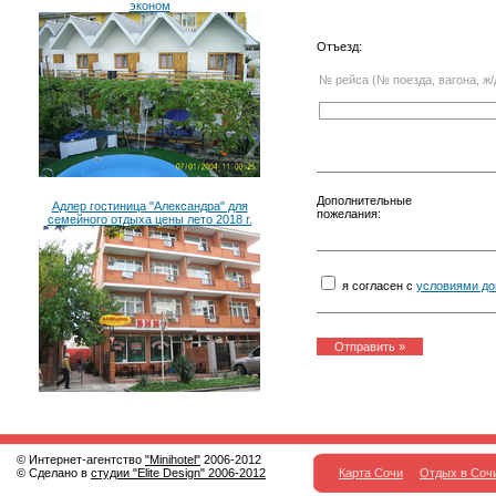
эконом
Отъезд:
№ рейса (№ поезда, вагона, ж/
Дополнительные
Адлер гостиница "Александра" для
пожелания:
семейного отдыха цены лето 2018 г.
я согласен с
условиями до
© Интернет-агентство
"Minihotel"
2006-2012
© Сделано в
студии "Elite Design" 2006-2012
Карта Сочи
Отдых в Соч