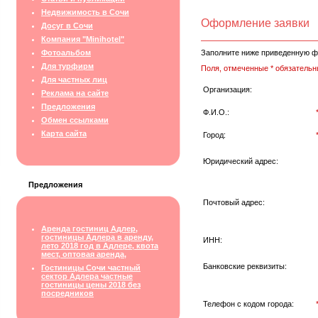
Недвижимость в Сочи
Оформление заявки
Досуг в Сочи
Компания "Minihotel"
Фотоальбом
Заполните ниже приведенную ф
Для турфирм
Поля, отмеченные * обязательн
Для частных лиц
Организация:
Реклама на сайте
Предложения
Ф.И.О.:
Обмен ссылками
Карта сайта
Город:
Юридический адрес:
Предложения
Почтовый адрес:
Аренда гостиниц Адлер,
гостиницы Адлера в аренду,
ИНН:
лето 2018 год в Адлере, квота
мест, оптовая аренда,
Банковские реквизиты:
Гостиницы Сочи частный
сектор Адлера частные
гостиницы цены 2018 без
посредников
Телефон с кодом города: