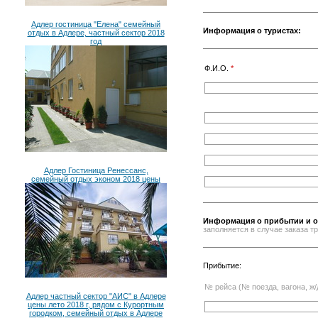
Адлер гостиница "Елена" семейный
Информация о туристах:
отдых в Адлере, частный сектор 2018
год
Ф.И.О.
*
Адлер Гостиница Ренессанс,
семейный отдых эконом 2018 цены
Информация о прибытии и о
заполняется в случае заказа 
Прибытие:
№ рейса (№ поезда, вагона, ж/
Адлер частный сектор "АИС" в Адлере
цены лето 2018 г, рядом с Курортным
городком, семейный отдых в Адлере