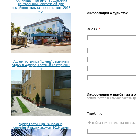
Гостиница "Фрегат-1" в Адлере на
центральной набережной, для
семейного отдыха, цены на лето 2018
год.
Информация о туристах:
Ф.И.О.
*
Адлер гостиница "Елена" семейный
отдых в Адлере, частный сектор 2018
год
Информация о прибытии и о
заполняется в случае заказа 
Прибытие:
№ рейса (№ поезда, вагона, ж/
Адлер Гостиница Ренессанс,
семейный отдых эконом 2018 цены