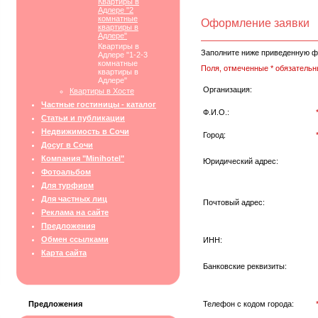
Квартиры в
Адлере "2
комнатные
Оформление заявки
квартиры в
Адлере"
Квартиры в
Заполните ниже приведенную ф
Адлере "1-2-3
комнатные
Поля, отмеченные * обязательн
квартиры в
Адлере"
Организация:
Квартиры в Хосте
Частные гостиницы - каталог
Ф.И.О.:
Статьи и публикации
Недвижимость в Сочи
Город:
Досуг в Сочи
Компания "Minihotel"
Юридический адрес:
Фотоальбом
Для турфирм
Для частных лиц
Почтовый адрес:
Реклама на сайте
Предложения
Обмен ссылками
ИНН:
Карта сайта
Банковские реквизиты:
Предложения
Телефон с кодом города: