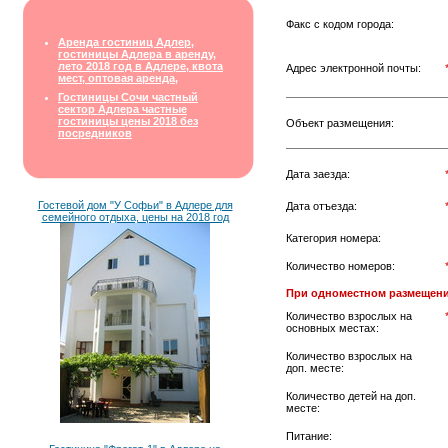
Факс с кодом города:
Аренда гостиниц Адлер,
гостиницы Адлера в аренду,
лето 2018 год в Адлере, квота
Адрес электронной почты:
мест, оптовая аренда,
Гостиницы Сочи частный
сектор Адлера частные
гостиницы цены 2018 без
Объект размещения:
посредников
Дата заезда:
Гостевой дом "У Софьи" в Адлере для
Дата отъезда:
семейного отдыха, цены на 2018 год
Категория номера:
Количество номеров:
При одноместном размещени
Количество взрослых на
основных местах:
Количество взрослых на
доп. месте:
Количество детей на доп.
месте:
Питание: