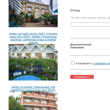
Отъезд:
№ рейса (№ поезда, вагона, ж/
Адлер частный сектор "АИС" в Адлере
цены лето 2018 г, рядом с Курортным
городком, семейный отдых в Адлере
эконом
Дополнительные
пожелания:
я согласен с
условиями до
Адлер гостиница "Александра" для
семейного отдыха цены лето 2018 г.