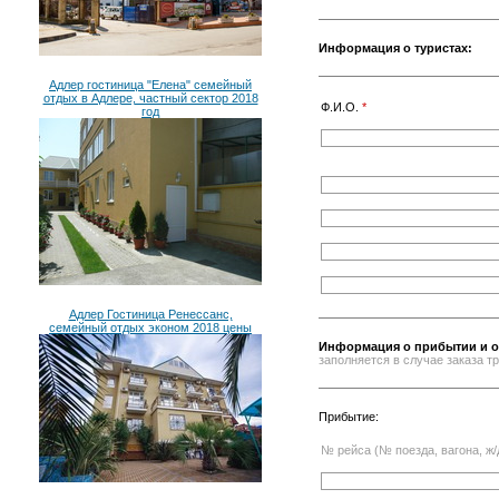
Информация о туристах:
Адлер гостиница "Елена" семейный
отдых в Адлере, частный сектор 2018
Ф.И.О.
*
год
Адлер Гостиница Ренессанс,
семейный отдых эконом 2018 цены
Информация о прибытии и о
заполняется в случае заказа 
Прибытие:
№ рейса (№ поезда, вагона, ж/