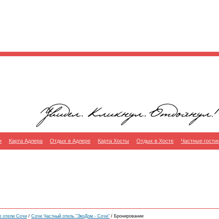
и
Карта Адлера
Отдых в Адлере
Карта Хосты
Отдых в Хосте
Частные гости
е отели Сочи
/
Сочи Частный отель "ЭкоДом - Сочи"
/ Бронирование