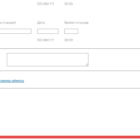
DD.MM.YY
00:00
д станция)
Дата
Время отъезда
DD.MM.YY
00:00
говора-оферты