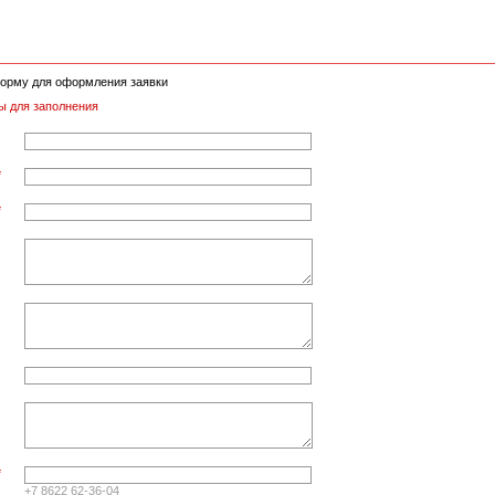
орму для оформления заявки
ы для заполнения
*
*
*
+7 8622 62-36-04