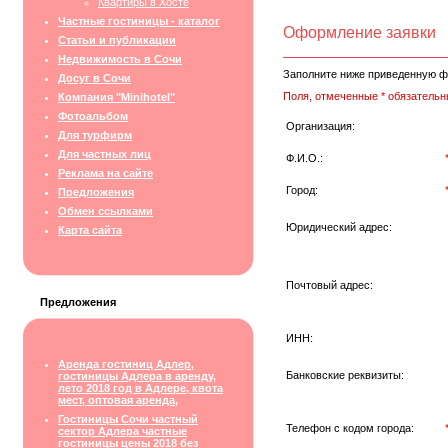
Квартиры в Хосте
Частные гостиницы - каталог
Оформление заявки
Статьи и публикации
Недвижимость в Сочи
Заполните ниже приведенную ф
Досуг в Сочи
Поля, отмеченные * обязательн
Компания "Minihotel"
Фотоальбом
Организация:
Для турфирм
Для частных лиц
Ф.И.О.:
Реклама на сайте
Город:
Предложения
Обмен ссылками
Юридический адрес:
Карта сайта
Почтовый адрес:
Предложения
ИНН:
Аренда гостиниц Адлер,
Банковские реквизиты:
гостиницы Адлера в аренду,
лето 2018 год в Адлере, квота
мест, оптовая аренда,
Гостиницы Сочи частный
Телефон с кодом города:
сектор Адлера частные
гостиницы цены 2018 без