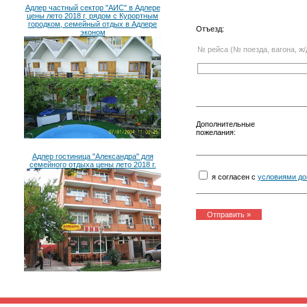
Адлер частный сектор "АИС" в Адлере
цены лето 2018 г, рядом с Курортным
городком, семейный отдых в Адлере
Отъезд:
эконом
№ рейса (№ поезда, вагона, ж/
Дополнительные
пожелания:
Адлер гостиница "Александра" для
семейного отдыха цены лето 2018 г.
я согласен с
условиями до