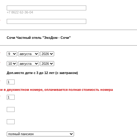
+7 8622 62-36-04
*
Сочи Частный отель "ЭкоДом - Сочи"
*
*
Доп.место дети с 3 до 12 лет (с завтраком)
*
и в двухместном номере, оплачивается полная стоимость номера
*