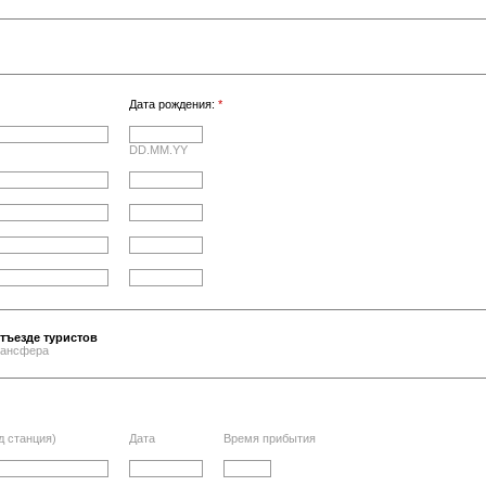
Дата рождения:
*
DD.MM.YY
тъезде туристов
трансфера
д станция)
Дата
Время прибытия