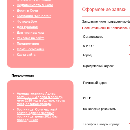
Недвижимость в Сочи
Оформление заявки
Досуг в Сочи
Компания "Minihotel"
Фотоальбом
Заполните ниже приведенную ф
Для турфирм
Поля, отмеченные * обязательн
Для частных лиц
Организация:
Реклама на сайте
Предложения
Ф.И.О.:
Обмен ссылками
Карта сайта
Город:
Юридический адрес:
Предложения
Почтовый адрес:
Аренда гостиниц Адлер,
гостиницы Адлера в аренду,
ИНН:
лето 2018 год в Адлере, квота
мест, оптовая аренда,
Банковские реквизиты:
Гостиницы Сочи частный
сектор Адлера частные
гостиницы цены 2018 без
посредников
Телефон с кодом города: