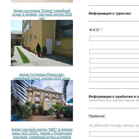
Адлер гостиница "Елена" семейный
Информация о туристах:
отдых в Адлере, частный сектор 2018
год
Ф.И.О.
*
Адлер Гостиница Ренессанс,
семейный отдых эконом 2018 цены
Информация о прибытии и о
заполняется в случае заказа 
Прибытие:
№ рейса (№ поезда, вагона, ж/
Адлер частный сектор "АИС" в Адлере
цены лето 2018 г, рядом с Курортным
городком, семейный отдых в Адлере