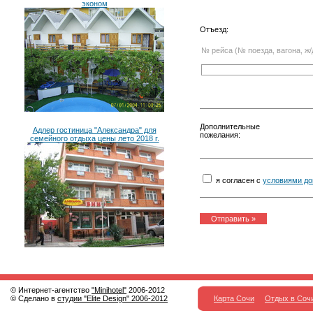
эконом
Отъезд:
№ рейса (№ поезда, вагона, ж/
Дополнительные
Адлер гостиница "Александра" для
пожелания:
семейного отдыха цены лето 2018 г.
я согласен с
условиями до
© Интернет-агентство
"Minihotel"
2006-2012
© Сделано в
студии "Elite Design" 2006-2012
Карта Сочи
Отдых в Соч