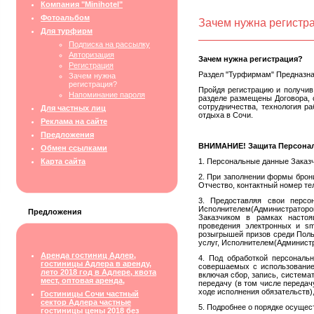
Компания "Minihotel"
Фотоальбом
Зачем нужна регистр
Для турфирм
Подписка на рассылку
Авторизация
Зачем нужна регистрация?
Регистрация
Раздел "Турфирмам" Предназна
Зачем нужна
регистрация?
Пройдя регистрацию и получив
Напоминание пароля
разделе размещены Договора, 
сотрудничества, технология р
Для частных лиц
отдыха в Сочи.
Реклама на сайте
Предложения
ВНИМАНИЕ! Защита Персона
Обмен ссылками
Карта сайта
1. Персональные данные Заказ
2. При заполнении формы брон
Отчество, контактный номер те
3. Предоставляя свои персо
Исполнителем(Администраторо
Предложения
Заказчиком в рамках настоя
проведения электронных и sm
розыгрышей призов среди Польз
услуг, Исполнителем(Админист
Аренда гостиниц Адлер,
4. Под обработкой персональ
гостиницы Адлера в аренду,
совершаемых с использование
лето 2018 год в Адлере, квота
включая сбор, запись, система
мест, оптовая аренда,
передачу (в том числе передач
ходе исполнения обязательств)
Гостиницы Сочи частный
сектор Адлера частные
5. Подробнее о порядке осуще
гостиницы цены 2018 без