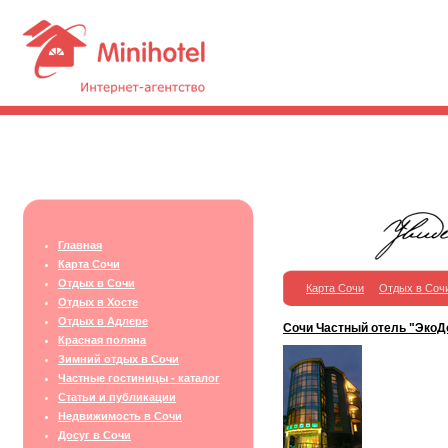
Главная
Карта Сочи
Отдых в Сочи
Карта Сочи
Отдых в Соч
Отдых в Хосте
Отдых в Адлере
Сочи Частный отель "ЭкоД
Красная поляна
Зимний отдых в Сочи
Частные гостиницы - каталог
Статьи и публикации
Недвижимость в Сочи
Досуг в Сочи