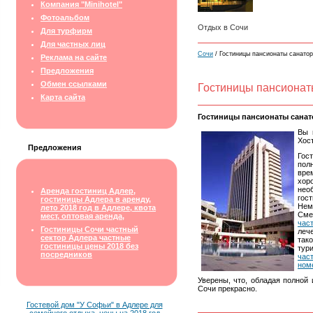
Компания "Minihotel"
Фотоальбом
Отдых в Сочи
Для турфирм
Для частных лиц
Сочи
/ Гостиницы пансионаты санато
Реклама на сайте
Предложения
Обмен ссылками
Гостиницы пансионат
Карта сайта
Гостиницы пансионаты санат
Вы 
Хос
Предложения
Гос
пол
вре
хор
нео
Аренда гостиниц Адлер,
гос
гостиницы Адлера в аренду,
Нем
лето 2018 год в Адлере, квота
Сме
мест, оптовая аренда,
час
Гостиницы Сочи частный
леч
сектор Адлера частные
так
гостиницы цены 2018 без
тури
посредников
час
ном
Уверены, что, обладая полной
Сочи прекрасно.
Гостевой дом "У Софьи" в Адлере для