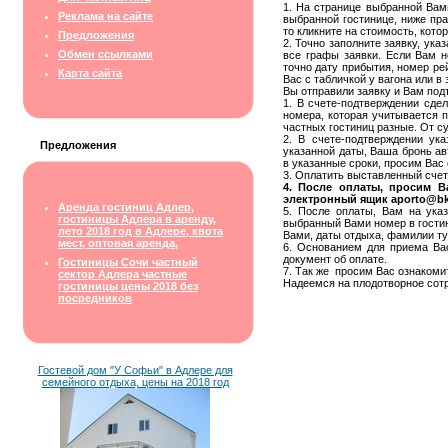
1. На странице выбранной Вам
Реклама на сайте
выбранной гостинице, ниже пр
то кликните на стоимость, кот
Предложения
2. Точно заполните заявку, ук
Обмен ссылками
все графы заявки. Если Вам н
точно дату прибытия, номер ре
Карта сайта
Вас с табличкой у вагона или в 
Вы отправили заявку и Вам под
1. В счете-подтверждении сде
номера, которая учитывается 
частных гостиниц разные. От с
2. В счете-подтверждении ук
Предложения
указанной даты, Ваша бронь ав
в указанные сроки, просим Вас
3. Оплатить выставленный счет,
4. После оплаты, просим В
электронный ящик aporto@bk
Аренда гостиниц Адлер,
5. После оплаты, Вам на ука
гостиницы Адлера в аренду,
выбранный Вами номер в гостин
лето 2018 год в Адлере, квота
Вами, даты отдыха, фамилии ту
мест, оптовая аренда,
6. Основанием для приема Вас
документ об оплате.
Гостиницы Сочи частный
7. Так же просим Вас ознакоми
сектор Адлера частные
Надеемся на плодотворное сот
гостиницы цены 2018 без
посредников
Гостевой дом "У Софьи" в Адлере для
семейного отдыха, цены на 2018 год