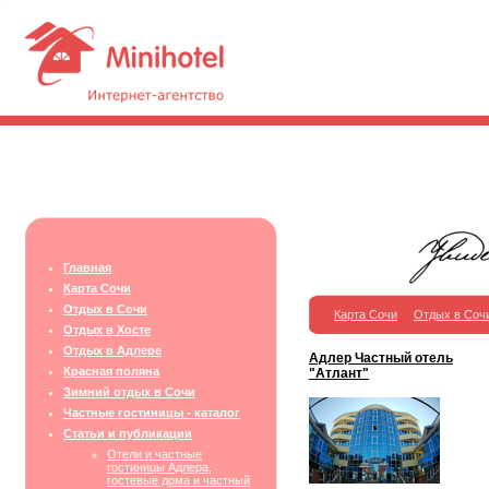
Главная
Карта Сочи
Отдых в Сочи
Карта Сочи
Отдых в Соч
Отдых в Хосте
Отдых в Адлере
Адлер Частный отель
Красная поляна
"Атлант"
Зимний отдых в Сочи
Частные гостиницы - каталог
Статьи и публикации
Отели и частные
гостиницы Адлера,
гостевые дома и частный