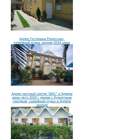
Адлер Гостиница Ренессанс,
семейный отдых эконом 2018 цены
Адлер частный сектор "АИС" в Адлере
цены лето 2018 г, рядом с Курортным
городком, семейный отдых в Адлере
эконом