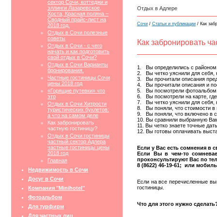
сектор Сочи, коттеджи и
эллинги Лазаревское,
Отдых в Адлере
Хоста, Красная поляна –
Сводный прайс-лист на
Сочи
/
Статьи и публикации
/ Как заб
2018 год.
Отдых в Сочи полезные
советы
Как забронировать ча
Отдых в Сочи - с чего
начать и как подготовить
свой отдых в Сочи?
Отдых в Сочи Варианты
1. Вы определились с районом 
бронирования.
2. Вы четко уяснили для себя, 
Частные гостиницы Сочи
3. Вы прочитали описания пре
цены 2018 год
4. Вы прочитали описания и п
«Горящие путевки» что
5. Вы посмотрели фотоальбом 
это
6. Вы посмотрели на карте, гд
7. Вы четко уяснили для себя,
Отдых в Сочи Хитрости
8. Вы поняли, что стоимости в
туристических буклетов:
9. Вы поняли, что включено в 
а что на самом деле
10. Вы сравнили выбранную Ва
Как забронировать
11. Вы четко знаете точные да
частную гостиницу?
12. Вы готовы оплачивать выс
Отдых в Сочи гостиницы
частный сектор Адлера
частные гостиницы цены
Если у Вас есть сомнения в 
2018 год
Если Вы в чем-то сомнева
проконсультируют Вас по те
Главная
8 (8622) 46-19-61; или мобиль
Недвижимость в Сочи
Досуг в Сочи
Если на все перечисленные вы
гостиницы.
Компания "Minihotel"
Фотоальбом
Что для этого нужно сделать
Для турфирм
Для частных лиц