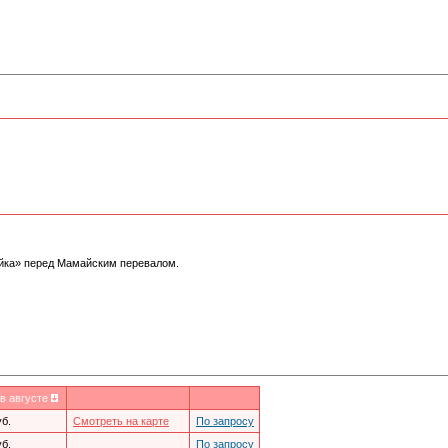
айка» перед Мамайским перевалом.
в августе
уб.
Смотреть на карте
По запросу
уб.
По запросу