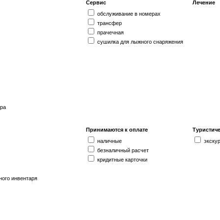
Сервис
Лечение
обслуживание в номерах
трансфер
прачечная
сушилка для лыжного снаряжения
ора
Принимаются к оплате
Туристиче
наличные
экску
безналичный расчет
кридитные карточки
ного инвентаря