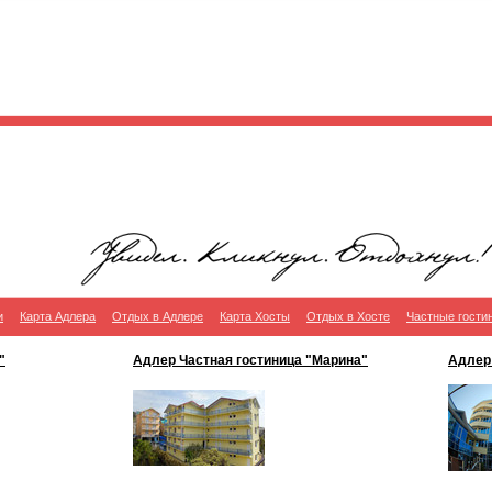
и
Карта Адлера
Отдых в Адлере
Карта Хосты
Отдых в Хосте
Частные гости
"
Адлер Частная гостиница "Марина"
Адлер