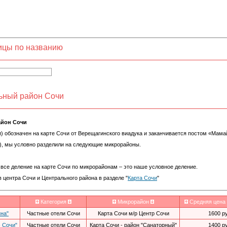
ницы по названию
льный район Сочи
айон Сочи
) обозначен на карте Сочи от Верещагинского виадука и заканчивается постом «Мам
), мы условно разделили на следующие микрорайоны.
се деление на карте Сочи по микрорайонам – это наше условное деление.
центра Сочи и Центрального района в разделе "
Карта Сочи
"
Категория
Микрорайон
Средняя цена 
нна"
Частные отели Сочи
Карта Сочи м/р Центр Сочи
1600 р
- Сочи"
Частные отели Сочи
Карта Сочи - район "Санаторный"
1400 р