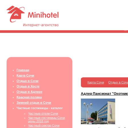
Главная
Карта Сочи
Отдых в Сочи
Карта Сочи
Отдых в Соч
Отдых в Хосте
Отдых в Адлере
Адлер Пансионат "Охотник
Красная поляна
Зимний отдых в Сочи
Частные гостиницы - каталог
Частные отели Сочи
Частные гостиницы Сочи
цены 2018 год
Частный сектор Сочи