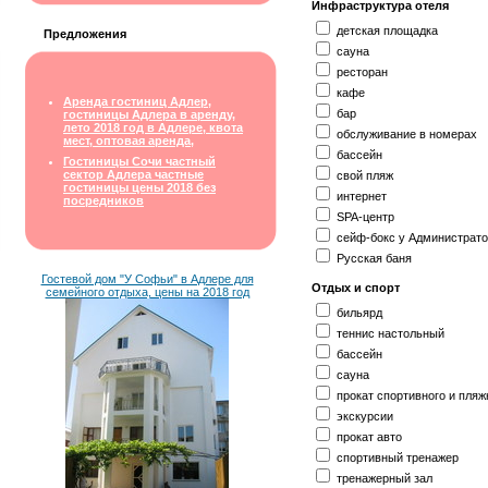
Инфраструктура отеля
детская площадка
Предложения
сауна
ресторан
кафе
Аренда гостиниц Адлер,
бар
гостиницы Адлера в аренду,
лето 2018 год в Адлере, квота
обслуживание в номерах
мест, оптовая аренда,
бассейн
Гостиницы Сочи частный
сектор Адлера частные
свой пляж
гостиницы цены 2018 без
интернет
посредников
SPA-центр
сейф-бокс у Администрат
Русская баня
Гостевой дом "У Софьи" в Адлере для
Отдых и спорт
семейного отдыха, цены на 2018 год
бильярд
теннис настольный
бассейн
сауна
прокат спортивного и пляж
экскурсии
прокат авто
спортивный тренажер
тренажерный зал