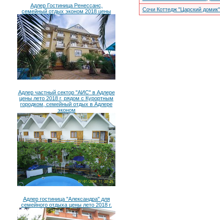
Адлер Гостиница Ренессанс,
Сочи Коттедж "Царский домик"
семейный отдых эконом 2018 цены
Адлер частный сектор "АИС" в Адлере
цены лето 2018 г, рядом с Курортным
городком, семейный отдых в Адлере
эконом
Адлер гостиница "Александра" для
семейного отдыха цены лето 2018 г.