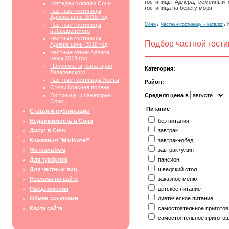
гостиницы Адлера, семейный 
Коттеджи эллинги Сочи
гостиница на берегу моря
Частные гостиницы
Адлера цены 2018 год
Частные гостиницы
Сочи
/
Частные гостиницы - каталог
/ 
п.Лазаревского
Частные гостиницы
Подбор частной гост
Адлера цены 2018 год
Частные отели Адлера
цены 2018 год
Пансионаты, санатории
Категория:
Лазаревского
Частные гостиницы Хосты
Район:
Отели Красная поляна
Гостиницы и санатории
Средняя цена в
Сочи
Питание
Статьи и публикации
Недвижимость в Сочи
без питания
Досуг в Сочи
завтрак
Компания "Minihotel"
завтрак+обед
Фотоальбом
завтрак+ужин
Для турфирм
пансион
Для частных лиц
шведский стол
Реклама на сайте
заказное меню
Предложения
детское питание
Обмен ссылками
диетическое питание
Карта сайта
самостоятельное приготов
самостоятельное приготов