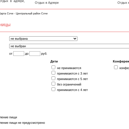
отдых в адлере,
Отдых в Адлере
Отдых 
Карта Сочи - Центральный район Сочи
иницы
от
до
руб.
Дети
Конферен
не принимаются
конфе
принимаются с 3 лет
принимаются с 5 лет
без ограничений
принимаются с 4 лет
ление пищи
ление пищи не предусмотрено