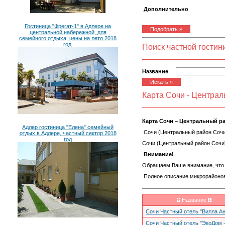
Дополнительно
Гостиница "Фрегат-1" в Адлере на
центральной набережной, для
семейного отдыха, цены на лето 2018
год.
Поиск частной гости
Название
Карта Сочи - Центра
Карта Сочи – Центральный р
Адлер гостиница "Елена" семейный
Сочи (Центральный район Сочи
отдых в Адлере, частный сектор 2018
год
Сочи (Центральный район Сочи
Внимание!
Обращаем Ваше внимание, что в
Полное описание микрорайонов 
Название
Сочи Частный отель "Вилла А
Сочи Частный отель "ЭкоДом 