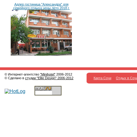
Адлер гостиница "Александра" для
семейного отдыха цены лето 2018 г.
© Интернет-агентство
"Minihotel"
2006-2012
© Сделано в
студии "Elite Design" 2006-2012
Карта Сочи
Отдых в Соч