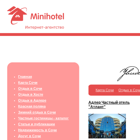
Главная
Карта Сочи
Отдых в Сочи
Карта Сочи
Отдых в Соч
Отдых в Хосте
Отдых в Адлере
Адлер Частный отель
Красная поляна
"Атлант"
Зимний отдых в Сочи
Частные гостиницы - каталог
Статьи и публикации
Недвижимость в Сочи
Досуг в Сочи