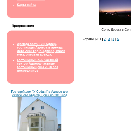
Карта сайта
Предложения
Сочи. Дорога в Соч
Страницы: 1 |
2
|
3
|
4
|
5
Аренда гостиниц Адлер,
гостиницы Адлера в аренду,
лето 2018 год в Адлере, квота
мест, оптовая аренда,
Гостиницы Сочи частный
сектор Адлера частные
гостиницы цены 2018 без
посредников
Гостевой дом "У Софьи" в Адлере для
семейного отдыха, цены на 2018 год