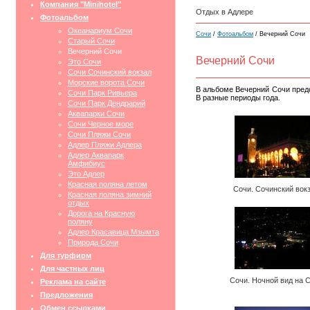
Компания "Minihotel"
Отдых в Адлере
Фотоальбом
Океанариум Сочи
Сочи
/
Фотоальбом
/ Вечерний Сочи
Старый Сочи
Вечерний Сочи
Вечерний Сочи
Это Сочи
Сочи Сочинский вокзал
Морские ворота Сочи
В альбоме Вечерний Сочи предс
Сочи Парк Ривьера
В разные периоды года.
Сочи Парк Дендрарий
Аквапарки Сочи
Сочи Черное море
Сочи Пляжи Сочи
Адлер Пляжи Адлера
Адлер Аквапарк
Амфибиус
Это Адлер
Красная поляна летом
Сочи. Сочинский вок
Красная поляна зимний
отдых
Дорога на Красную
поляну
Адлер Красавица Мзымта
Природа Сочи
Для турфирм
Для частных лиц
Сочи. Ночной вид на 
Реклама на сайте
Предложения
Обмен ссылками