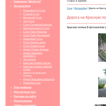
Отдых в Адлере
Компания "Minihotel"
Фотоальбом
Сочи
/
Фотоальбом
/ Дорога на Красн
Океанариум Сочи
Старый Сочи
Дорога на Красную п
Вечерний Сочи
Это Сочи
Сочи Сочинский вокзал
Красная поляна В фотоальбом в
Морские ворота Сочи
Сочи Парк Ривьера
Сочи Парк Дендрарий
Аквапарки Сочи
Сочи Черное море
Сочи Пляжи Сочи
Адлер Пляжи Адлера
Адлер Аквапарк
Амфибиус
Это Адлер
Красная поляна летом
Красная поляна зимний
отдых
Дорога на Красную
поляну
Адлер Красавица Мзымта
Природа Сочи
Для турфирм
Для частных лиц
Реклама на сайте
Предложения
Обмен ссылками