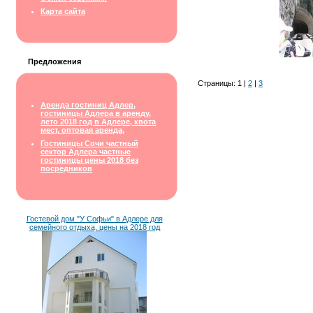
Карта сайта
Предложения
Страницы: 1 |
2
|
3
Аренда гостиниц Адлер,
гостиницы Адлера в аренду,
лето 2018 год в Адлере, квота
мест, оптовая аренда,
Гостиницы Сочи частный
сектор Адлера частные
гостиницы цены 2018 без
посредников
Гостевой дом "У Софьи" в Адлере для
семейного отдыха, цены на 2018 год