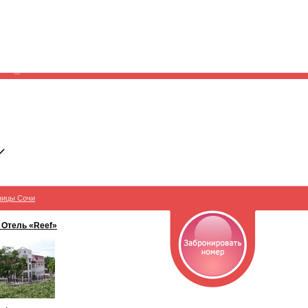
ницы Сочи
 Отель «Reef»