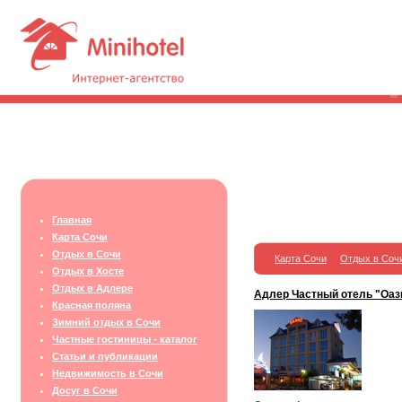
Главная
Карта Сочи
Отдых в Сочи
Карта Сочи
Отдых в Соч
Отдых в Хосте
Отдых в Адлере
Адлер Частный отель "Оаз
Красная поляна
Зимний отдых в Сочи
Частные гостиницы - каталог
Статьи и публикации
Недвижимость в Сочи
Досуг в Сочи