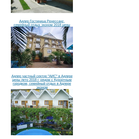
Адлер Гостиница Ренессанс,
семейный отдых эконом 2018 цены
Адлер частный сектор "АИС" в Адлере
цены лето 2018 г, рядом с Курортным
городком, семейный отдых в Адлере
эконом