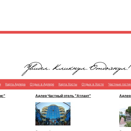
и
Карта Адлера
Отдых в Адлере
Карта Хосты
Отдых в Хосте
Частные гости
ис"
Адлер Частный отель "Атлант"
Адлер