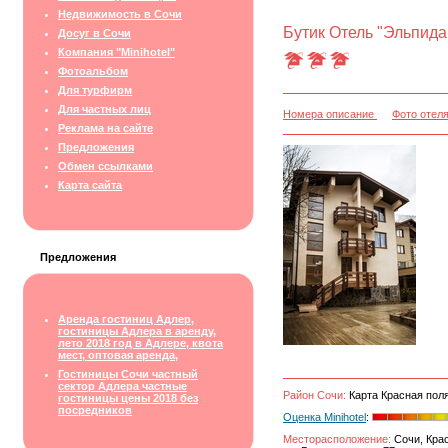
Недвижимость в Сочи
Бутик Отель "Эльпида
Досуг в Сочи
Компания "Minihotel"
Фотоальбом
Для турфирм
Для частных лиц
Номера описание
Фото отел
Реклама на сайте
Предложения
Обмен ссылками
Карта сайта
Предложения
Аренда гостиниц Адлер,
гостиницы Адлера в аренду,
лето 2018 год в Адлере, квота
мест, оптовая аренда,
Гостиницы Сочи частный
сектор Адлера частные
Район Сочи:
Карта Красная поля
гостиницы цены 2018 без
посредников
Оценка Minihotel
:
Месторасположение:
Сочи, Крас