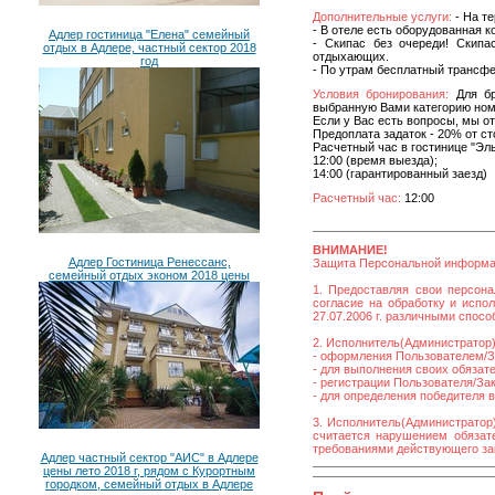
Дополнительные услуги:
- На те
- В отеле есть оборудованная к
Адлер гостиница "Елена" семейный
- Скипас без очереди! Cкип
отдых в Адлере, частный сектор 2018
отдыхающих.
год
- По утрам бесплатный трансфер
Условия бронирования:
Для бр
выбранную Вами категорию номе
Если у Вас есть вопросы, мы о
Предоплата задаток - 20% от с
Расчетный час в гостинице "Эль
12:00 (время выезда);
14:00 (гарантированный заезд)
Расчетный час:
12:00
ВНИМАНИЕ!
Адлер Гостиница Ренессанс,
Защита Персональной информ
семейный отдых эконом 2018 цены
1. Предоставляя свои персона
согласие на обработку и исп
27.07.2006 г. различными спос
2. Исполнитель(Администратор)
- оформления Пользователем/За
- для выполнения своих обязат
- регистрации Пользователя/Зака
- для определения победителя 
3. Исполнитель(Администратор
считается нарушением обязате
требованиями действующего за
Адлер частный сектор "АИС" в Адлере
цены лето 2018 г, рядом с Курортным
городком, семейный отдых в Адлере