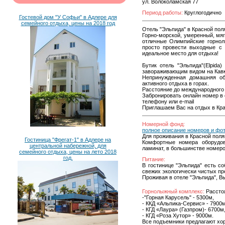
ул. Волоколамская 77
Период работы:
Круглогодично
Гостевой дом "У Софьи" в Адлере для
семейного отдыха, цены на 2018 год
Отель "Эльпида" в Красной пол
Горно-морской, умеренный, мяг
отличные Олимпийские горнол
просто провести выходные с 
идеальное место для отдыха!
Бутик отель "Эльпида"(Elpida
завораживающим видом на Кавк
Непринужденная домашняя об
активного отдыха в горах.
Расстояние до международного 
Забронировать онлайн номер в 
телефону или e-mail
Приглашаем Вас на отдых в Кра
Номерной фонд:
полное описание номеров и фо
Для проживания в Красной полян
Гостиница "Фрегат-1" в Адлере на
Комфортные номера оборудов
центральной набережной, для
ламинат, в большинстве номеро
семейного отдыха, цены на лето 2018
год.
Питание:
В гостинице "Эльпида" есть с
свежих экологически чистых пр
Проживая в отеле "Эльпида", Вы
Горнолыжный комплекс:
Расстоя
-"Горная Карусель" - 5300м,
- ККД «Альпика-Сервис» - 7900м
- КГД «Лаура» (Газпром)- 6700м
- КГД «Роза Хутор» - 9000м.
Все подъемники предлагают хо