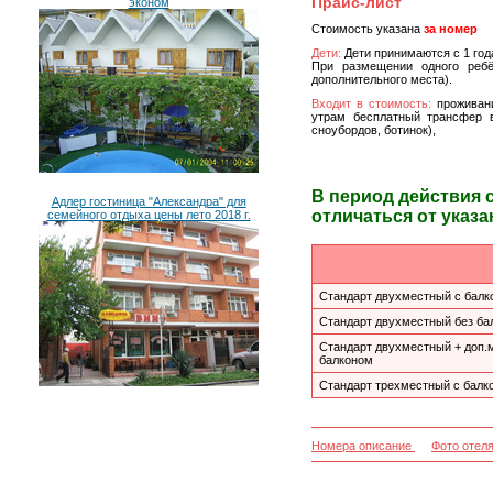
Прайс-лист
эконом
Стоимость указана
за номер
Дети:
Дети принимаются с 1 год
При размещении одного ребё
дополнительного места).
Входит в стоимость:
проживан
утрам бесплатный трансфер в
сноубордов, ботинок),
В период действия 
Адлер гостиница "Александра" для
отличаться от указа
семейного отдыха цены лето 2018 г.
Стандарт двухместный с балк
Стандарт двухместный без ба
Стандарт двухместный + доп.
балконом
Стандарт трехместный с балк
Номера описание
Фото отел