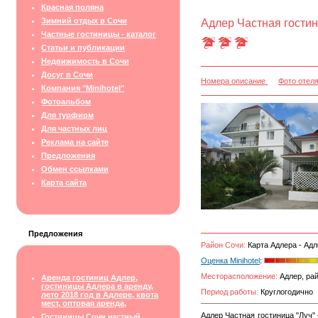
Красная поляна
Зимний отдых в Сочи
Адлер Частная гостин
Частные гостиницы - каталог
Статьи и публикации
Недвижимость в Сочи
Досуг в Сочи
Номера описание
Фото отел
Компания "Minihotel"
Фотоальбом
Для турфирм
Для частных лиц
Реклама на сайте
Предложения
Обмен ссылками
Карта сайта
Предложения
Район Сочи:
Карта Адлера - Адл
Оценка Minihotel
:
Месторасположение:
Адлер, рай
Аренда гостиниц Адлер,
гостиницы Адлера в аренду,
Период работы:
Круглогодично
лето 2018 год в Адлере, квота
мест, оптовая аренда,
Адлер Частная гостиница "Луч"
Гостиницы Сочи частный