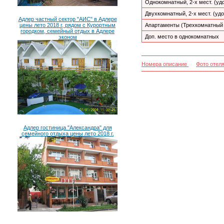
Однокомнатный, 2-х мест. (уд
Двухкомнатный, 2-х мест. (удо
Адлер частный сектор "АИС" в Адлере
цены лето 2018 г, рядом с Курортным
Апартаменты (Трехкомнатный
городком, семейный отдых в Адлере
Доп. место в однокомнатных
эконом
Номера описание
Фото отел
Адлер гостиница "Александра" для
семейного отдыха цены лето 2018 г.