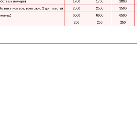
обства в номере)
1700
1700
2000
бства в номере, возможно 2 доп. места)
2500
2500
3500
 номер)
6000
6000
6500
250
250
250
я