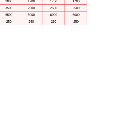
2000
1700
1700
1700
3500
2500
2500
2500
6500
6000
6000
6000
250
250
250
250