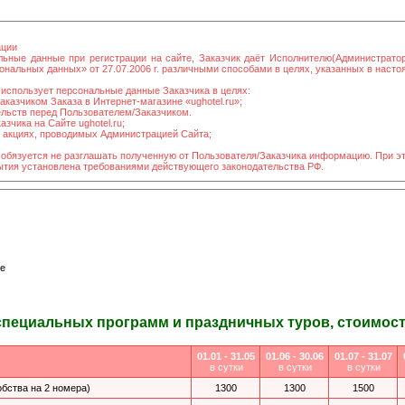
ации
льные данные при регистрации на сайте, Заказчик даёт Исполнителю(Администрато
нальных данных» от 27.07.2006 г. различными способами в целях, указанных в наст
использует персональные данные Заказчика в целях:
казчиком Заказа в Интернет-магазине «ughotel.ru»;
ельств перед Пользователем/Заказчиком.
зчика на Сайте ughotel.ru;
в акциях, проводимых Администрацией Сайта;
 обязуется не разглашать полученную от Пользователя/Заказчика информацию. При э
рытия установлена требованиями действующего законодательства РФ.
е
специальных программ и праздничных туров, стоимость
01.01 - 31.05
01.06 - 30.06
01.07 - 31.07
в сутки
в сутки
в сутки
обства на 2 номера)
1300
1300
1500