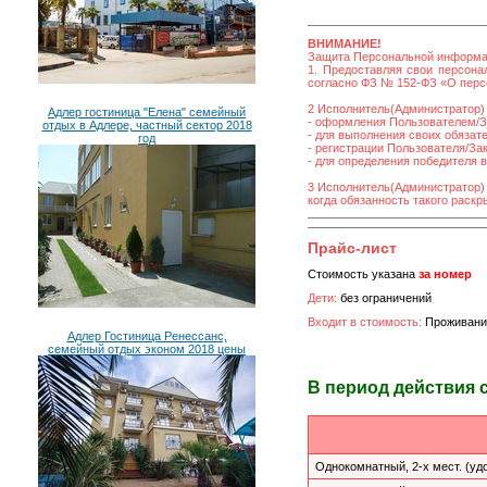
ВНИМАНИЕ!
Защита Персональной информ
1. Предоставляя свои персона
согласно ФЗ № 152-ФЗ «О персо
2 Исполнитель(Администратор) 
Адлер гостиница "Елена" семейный
- оформления Пользователем/За
отдых в Адлере, частный сектор 2018
- для выполнения своих обязат
год
- регистрации Пользователя/Зака
- для определения победителя 
3 Исполнитель(Администратор)
когда обязанность такого раск
Прайс-лист
Стоимость указана
за номер
Дети:
без ограничений
Входит в стоимость:
Проживани
Адлер Гостиница Ренессанс,
семейный отдых эконом 2018 цены
В период действия 
Однокомнатный, 2-х мест. (уд