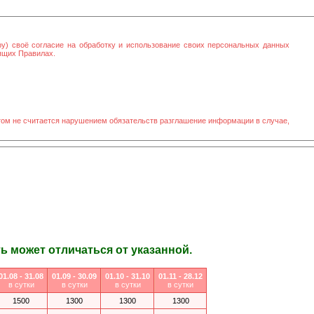
ру) своё согласие на обработку и использование своих персональных данных
оящих Правилах.
том не считается нарушением обязательств разглашение информации в случае,
 может отличаться от указанной.
01.08 - 31.08
01.09 - 30.09
01.10 - 31.10
01.11 - 28.12
в сутки
в сутки
в сутки
в сутки
1500
1300
1300
1300