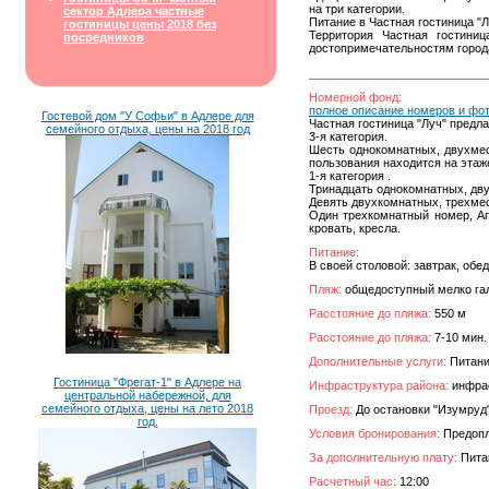
на три категории.
сектор Адлера частные
Питание в Частная гостиница "Л
гостиницы цены 2018 без
Территория Частная гостиниц
посредников
достопримечательностям города
Номерной фонд:
полное описание номеров и фо
Гостевой дом "У Софьи" в Адлере для
Частная гостиница "Луч" предла
семейного отдыха, цены на 2018 год
3-я категория.
Шесть однокомнатных, двухмес
пользования находится на этаже
1-я категория .
Тринадцать однокомнатных, дву
Девять двухкомнатных, трехмес
Один трехкомнатный номер, Ап
кровать, кресла.
Питание:
В своей столовой: завтрак, обед
Пляж:
общедоступный мелко гал
Расстояние до пляжа:
550 м
Расстояние до пляжа:
7-10 мин.
Дополнительные услуги:
Питание
Гостиница "Фрегат-1" в Адлере на
Инфраструктура района:
инфрас
центральной набережной, для
семейного отдыха, цены на лето 2018
Проезд:
До остановки "Изумруд
год.
Условия бронирования:
Предопла
За дополнительную плату:
Питан
Расчетный час:
12:00