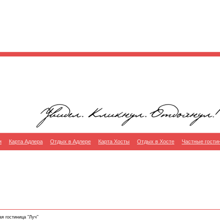
и
Карта Адлера
Отдых в Адлере
Карта Хосты
Отдых в Хосте
Частные гости
я гостиница "Луч"