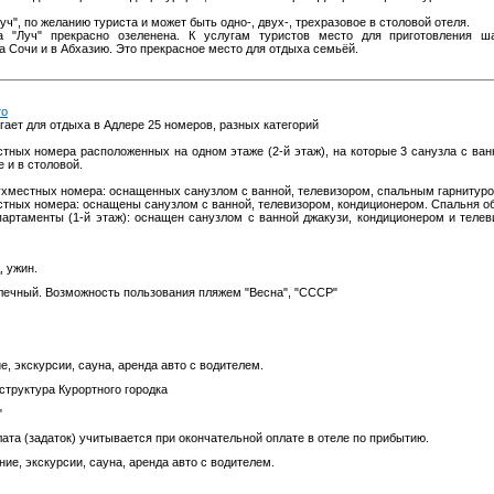
уч", по желанию туриста и может быть одно-, двух-, трехразовое в столовой отеля.
а "Луч" прекрасно озеленена. К услугам туристов место для приготовления ш
 Сочи и в Абхазию. Это прекрасное место для отдыха семьёй.
то
гает для отдыха в Адлере 25 номеров, разных категорий
тных номера расположенных на одном этаже (2-й этаж), на которые 3 санузла с ван
 и в столовой.
хместных номера: оснащенных санузлом с ванной, телевизором, спальным гарнитуром
тных номера: оснащены санузлом с ванной, телевизором, кондиционером. Спальня об
артаменты (1-й этаж): оснащен санузлом с ванной джакузи, кондиционером и телев
, ужин.
ечный. Возможность пользования пляжем "Весна", "СССР"
, экскурсии, сауна, аренда авто с водителем.
труктура Курортного городка
"
та (задаток) учитывается при окончательной оплате в отеле по прибытию.
ие, экскурсии, сауна, аренда авто с водителем.