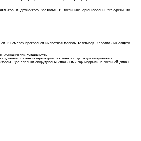
ашлыков и дружеского застолья. В гостинице организованы экскурсии по
ной. В номерах прекрасная импортная мебель, телевизор. Холодильник общего
, холодильник, кондиционер.
орудована спальным гарнитуром, а комната отдыха диван-кроватью .
изором. Две спальни оборудованы спальными гарнитурами, в гостиной диван-