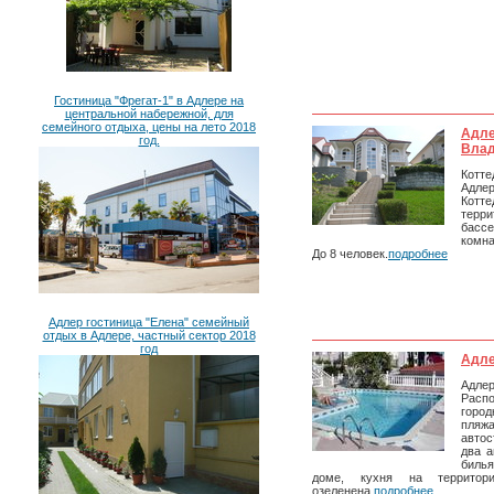
Гостиница "Фрегат-1" в Адлере на
центральной набережной, для
семейного отдыха, цены на лето 2018
Адле
год.
Влад
Кот
Адлер
Котте
терри
бассе
комна
До 8 человек.
подробнее
Адлер гостиница "Елена" семейный
отдых в Адлере, частный сектор 2018
год
Адле
Адлер
Распо
город
пляж
авто
два а
билья
доме, кухня на территори
озеленена.
подробнее