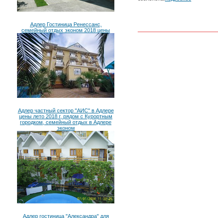
Адлер Гостиница Ренессанс,
семейный отдых эконом 2018 цены
Адлер частный сектор "АИС" в Адлере
цены лето 2018 г, рядом с Курортным
городком, семейный отдых в Адлере
эконом
Адлер гостиница "Александра" для