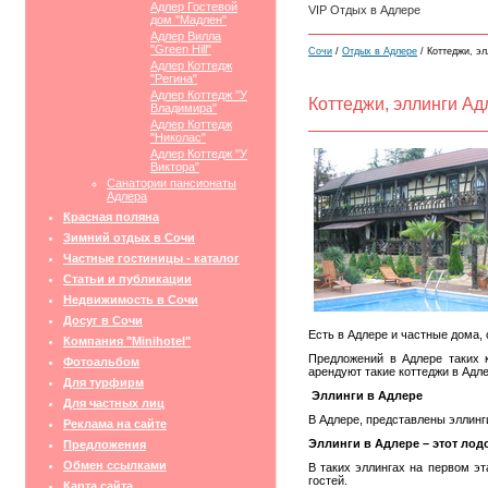
Адлер Гостевой
VIP Отдых в Адлере
дом "Мадлен"
Адлер Вилла
"Green Hill"
Сочи
/
Отдых в Адлере
/ Коттеджи, э
Адлер Коттедж
"Регина"
Адлер Коттедж "У
Коттеджи, эллинги Ад
Владимира"
Адлер Коттедж
"Николас"
Адлер Коттедж "У
Виктора"
Санатории пансионаты
Адлера
Красная поляна
Зимний отдых в Сочи
Частные гостиницы - каталог
Статьи и публикации
Недвижимость в Сочи
Досуг в Сочи
Есть в Адлере и частные дома, 
Компания "Minihotel"
Предложений в Адлере таких 
Фотоальбом
арендуют такие коттеджи в Адле
Для турфирм
Эллинги в Адлере
Для частных лиц
В Адлере, представлены эллинг
Реклама на сайте
Эллинги в Адлере – этот лод
Предложения
Обмен ссылками
В таких эллингах на первом эт
гостей.
Карта сайта