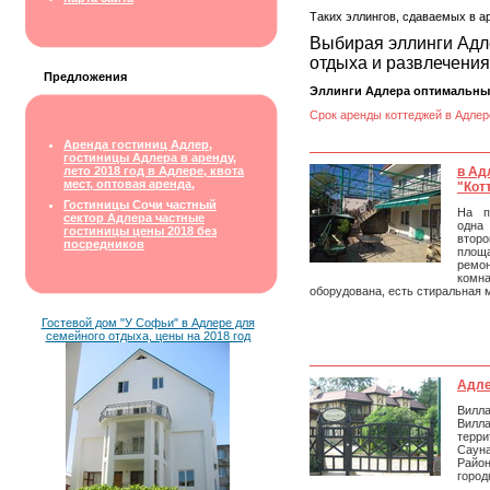
Таких эллингов, сдаваемых в ар
Выбирая эллинги Адле
отдыха и развлечения 
Предложения
Эллинги Адлера оптимальны д
Срок аренды коттеджей в Адлер
Аренда гостиниц Адлер,
гостиницы Адлера в аренду,
лето 2018 год в Адлере, квота
в Ад
мест, оптовая аренда,
"Кот
Гостиницы Сочи частный
На п
сектор Адлера частные
одна 
гостиницы цены 2018 без
втор
посредников
площа
ремо
комн
оборудована, есть стиральная 
Гостевой дом "У Софьи" в Адлере для
семейного отдыха, цены на 2018 год
Адле
Вилла
Вилла
терр
Саун
Ра
город