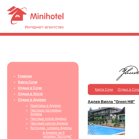
Главная
Карта Сочи
Отдых в Сочи
Карта Сочи
Отдых в Соч
Отдых в Хосте
Отдых в Адлере
Адлер Вилла "Green Hill"
Квартиры в Адлере
Частные гостиницы
Адлера
Частные отели Адлера
Частный сектор Адлера
Коттеджи, эллинги Адлера
в Адлере на 6
человек "Коттедж"