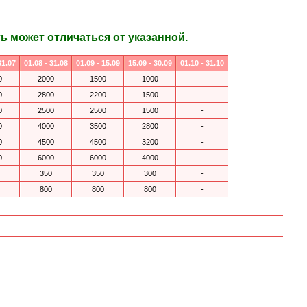
 может отличаться от указанной.
31.07
01.08 - 31.08
01.09 - 15.09
15.09 - 30.09
01.10 - 31.10
0
2000
1500
1000
-
0
2800
2200
1500
-
0
2500
2500
1500
-
0
4000
3500
2800
-
0
4500
4500
3200
-
0
6000
6000
4000
-
350
350
300
-
800
800
800
-