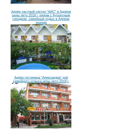
Адлер частный сектор "АИС" в Адлере
цены лето 2018 г, рядом с Курортным
городком, семейный отдых в Адлере
эконом
Адлер гостиница "Александра" для
семейного отдыха цены лето 2018 г.