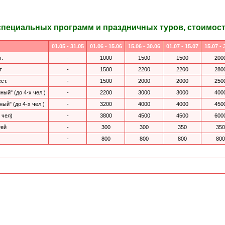
специальных программ и праздничных туров, стоимость
01.05 - 31.05
01.06 - 15.06
15.06 - 30.06
01.07 - 15.07
15.07 - 
т.
-
1000
1500
1500
200
т
-
1500
2200
2200
280
ст.
-
1500
2000
2000
250
ый" (до 4-х чел.)
-
2200
3000
3000
400
й" (до 4-х чел.)
-
3200
4000
4000
450
 чел)
-
3800
4500
4500
600
тей
-
300
300
350
350
-
800
800
800
800