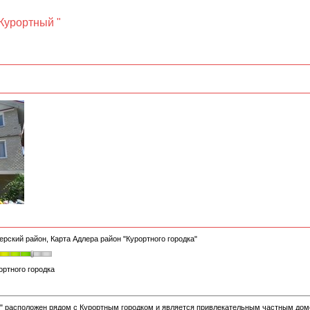
Курортный "
ерский район, Карта Адлера район "Курортного городка"
ртного городка
" расположен рядом с Курортным городком и является привлекательным частным домо