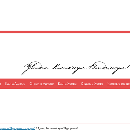
и
Карта Адлера
Отдых в Адлере
Карта Хосты
Отдых в Хосте
Частные гости
 район "Курортного городка"
/ Адлер Гостевой дом "Курортный"