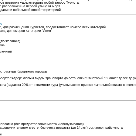
ов позволят удовлетворить любой запрос Туриста.
" расположен на первой улице от моря.
дание и небольшой своей территорией.
то
", для размещения Туристов, предоставляет номера всех категорий.
аже, до номеров категории "Люкс"
(по желанию)
чел.
алечный
труктура Курортного городка
опорта "Адлер" любым видом транспорта до остановки "Санаторий "Знание" далее до у
та (задаток) 20% от стоимости тура (учитывается при окончательной оплате в отеле
есплатно (без предоставления места и обслуживания)
 дополнительном месте, без учета возраста (до 14 лет) согласно прайс-листа
е