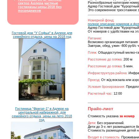
Разнообразные категории номер
сектор Адлера частные
Адлер Гостевой дом "Курортный
гостиницы цены 2018 без
Это современное трехэтажное з
посредников
Номерной фонд:
полное описание номеров и фо
Адлер Гостевой дом "Курортный
От номеров с удобствами на эт
Гостевой дом "У Софьи" в Адлере для
семейного отдыха, цены на 2018 год
Питание:
Возможно организация питания 
Завтрак, обед, ужин -800 руб/с 
Пляж:
Общедоступный мелко-г
Расстояние до пляжа:
200 м
Расстояние до пляжа:
5 мин.
Инфраструктура района:
Инфрас
Проезд:
От ж/д вокзала или аэр
Условия бронирования:
Предопла
Расчетный час:
12:00
Прайс-лист
Гостиница "Фрегат-1" в Адлере на
центральной набережной, для
семейного отдыха, цены на лето 2018
Стоимость указана
за номер
год.
Дети:
Без ограничений.
Дети до 3-х лет размещаются б
Стоимость размещения детей на
Входит в стоимость:
Проживани