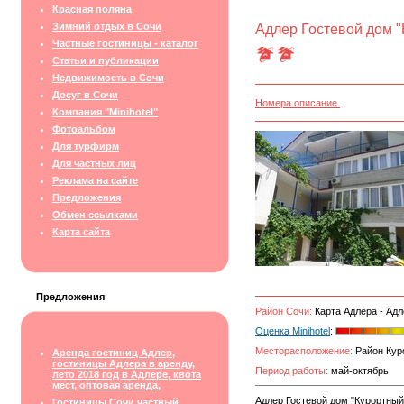
Красная поляна
Зимний отдых в Сочи
Адлер Гостевой дом "
Частные гостиницы - каталог
Статьи и публикации
Недвижимость в Сочи
Досуг в Сочи
Номера описание
Компания "Minihotel"
Фотоальбом
Для турфирм
Для частных лиц
Реклама на сайте
Предложения
Обмен ссылками
Карта сайта
Предложения
Район Сочи:
Карта Адлера - Адл
Оценка Minihotel
:
Месторасположение:
Район Куро
Аренда гостиниц Адлер,
гостиницы Адлера в аренду,
Период работы:
май-октябрь
лето 2018 год в Адлере, квота
мест, оптовая аренда,
Адлер Гостевой дом "Курортный
Гостиницы Сочи частный