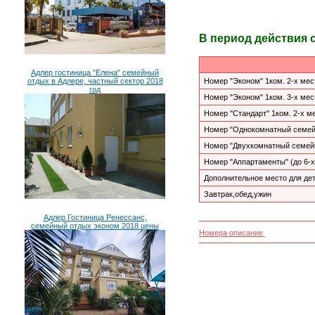
В период действия 
Адлер гостиница "Елена" семейный
отдых в Адлере, частный сектор 2018
Номер "Эконом" 1ком. 2-х мес
год
Номер "Эконом" 1ком. 3-х мес
Номер "Стандарт" 1ком. 2-х ме
Номер "Однокомнатный семейн
Номер "Двухкомнатный семейны
Номер "Аппартаменты" (до 6-х
Дополнительное место для де
Завтрак,обед,ужин
Адлер Гостиница Ренессанс,
семейный отдых эконом 2018 цены
Номера описание