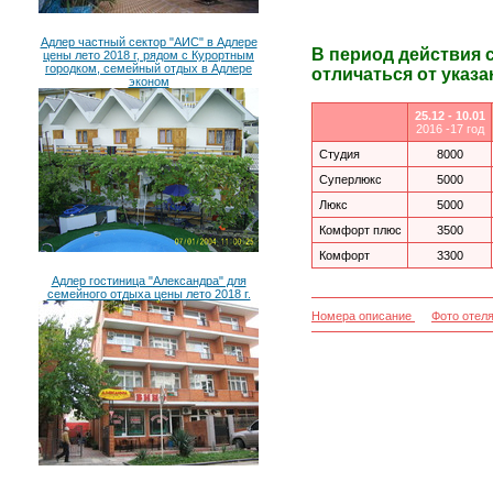
Адлер частный сектор "АИС" в Адлере
В период действия 
цены лето 2018 г, рядом с Курортным
городком, семейный отдых в Адлере
отличаться от указа
эконом
25.12 - 10.01
2016 -17 год
Студия
8000
Суперлюкс
5000
Люкс
5000
Комфорт плюс
3500
Комфорт
3300
Адлер гостиница "Александра" для
семейного отдыха цены лето 2018 г.
Номера описание
Фото отел