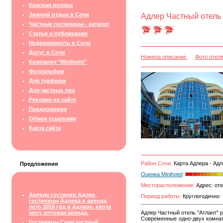
Красная поляна
Зимний отдых в Сочи
Адлер Частный отель 
Частные гостиницы - каталог
Статьи и публикации
Недвижимость в Сочи
Досуг в Сочи
Номера описание
Фото отел
Компания "Minihotel"
Фотоальбом
Для турфирм
Для частных лиц
Реклама на сайте
Предложения
Обмен ссылками
Карта сайта
Район Сочи:
Карта Адлера - Адл
Предложения
Оценка Minihotel
:
Месторасположение:
Адрес: оте
Аренда гостиниц Адлер,
Период работы:
Круглогодично
гостиницы Адлера в аренду,
лето 2018 год в Адлере, квота
мест, оптовая аренда,
Адлер Частный отель "Атлант" 
Современные одно-двух комнатн
Гостиницы Сочи частный