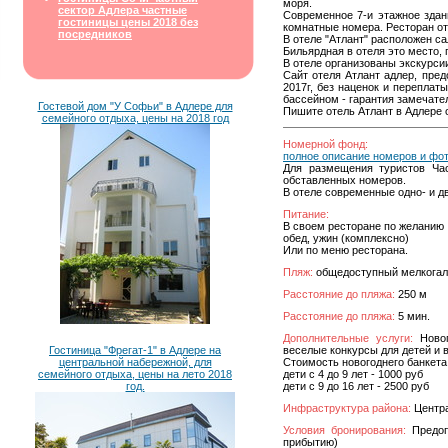
моря.
сектор Адлера частные
Современное 7-и этажное здан
гостиницы цены 2018 без
комнатные номера. Ресторан от
посредников
В отеле "Атлант" расположен с
Бильярдная в отеля это место, 
В отеле организованы экскурси
Сайт отеля Атлант адлер, пре
2017г, без наценок и переплат
бассейном - гарантия замечате
Гостевой дом "У Софьи" в Адлере для
Пишите отель Атлант в Адлере 
семейного отдыха, цены на 2018 год
Номерной фонд:
полное описание номеров и фо
Для размещения туристов Час
обставленных номеров.
В отеле современные одно- и д
Питание:
В своем ресторане по желанию
обед, ужин (комплексно)
Или по меню ресторана.
Пляж:
общедоступный мелкога
Расстояние до пляжа:
250 м
Расстояние до пляжа:
5 мин.
Дополнительные услуги:
Новог
Гостиница "Фрегат-1" в Адлере на
веселые конкурсы для детей и 
центральной набережной, для
Стоимость новогоднего банкета 
семейного отдыха, цены на лето 2018
дети с 4 до 9 лет - 1000 руб
год.
дети с 9 до 16 лет - 2500 руб
Инфраструктура района:
Центра
Условия бронирования:
Предопл
прибытию)