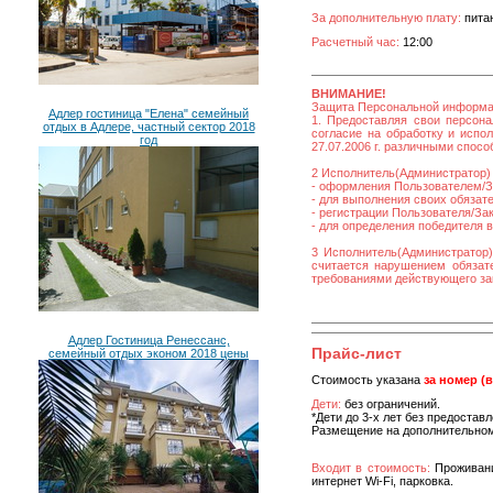
За дополнительную плату:
питан
Расчетный час:
12:00
ВНИМАНИЕ!
Защита Персональной информ
Адлер гостиница "Елена" семейный
1. Предоставляя свои персона
отдых в Адлере, частный сектор 2018
согласие на обработку и исп
год
27.07.2006 г. различными спос
2 Исполнитель(Администратор) 
- оформления Пользователем/За
- для выполнения своих обязат
- регистрации Пользователя/Зака
- для определения победителя 
3 Исполнитель(Администратор)
считается нарушением обязате
требованиями действующего за
Адлер Гостиница Ренессанс,
Прайс-лист
семейный отдых эконом 2018 цены
Стоимость указана
за номер (
Дети:
без ограничений.
*Дети до 3-х лет без предостав
Размещение на дополнительном
Входит в стоимость:
Проживани
интернет Wi-Fi, парковка.