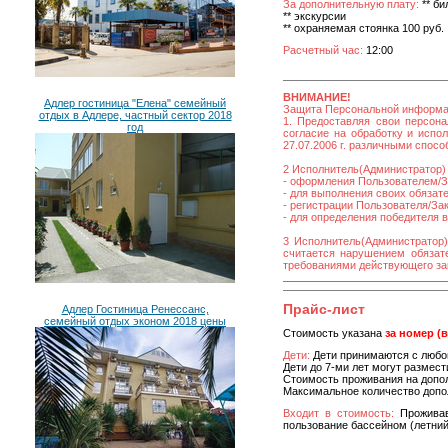
За дополнительную плату:
** би
** экскурсии
** охраняемая стоянка 100 руб.
Расчетный час:
12:00
ВНИМАНИЕ!
Адлер гостиница "Елена" семейный
Защита Персональной информ
отдых в Адлере, частный сектор 2018
1. Предоставляя свои персона
год
согласие на обработку и исп
27.07.2006 г. различными спос
2 Исполнитель(Администратор) 
- оформления Пользователем/За
- для выполнения своих обязат
- регистрации Пользователя/Зака
- для определения победителя 
3 Исполнитель(Администратор)
считается нарушением обязате
требованиями действующего за
Прайс-лист
Адлер Гостиница Ренессанс,
семейный отдых эконом 2018 цены
Стоимость указана
за номер (
Дети:
Дети принимаются с любог
Дети до 7-ми лет могут размест
Стоимость проживания на допол
Максимальное количество допол
Входит в стоимость:
Прожива
пользование бассейном (летний