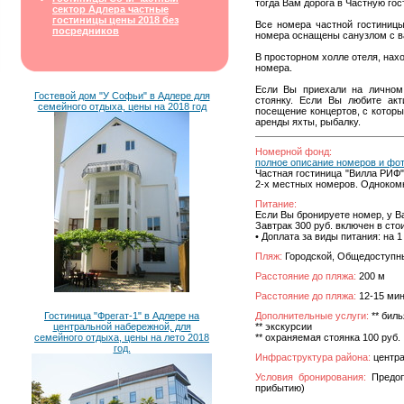
тогда Вам дорога в Частную гос
сектор Адлера частные
гостиницы цены 2018 без
Все номера частной гостиниц
посредников
номера оснащены санузлом с ва
В просторном холле отеля, на
номера.
Если Вы приехали на личном 
Гостевой дом "У Софьи" в Адлере для
стоянку. Если Вы любите ак
семейного отдыха, цены на 2018 год
посещение концертов, с которы
аренды яхты, рыбалку.
Номерной фонд:
полное описание номеров и фо
Частная гостиница "Вилла РИФ"
2-х местных номеров. Одноком
Питание:
Если Вы бронируете номер, у В
Завтрак 300 руб. включен в сто
• Доплата за виды питания: на 1 
Пляж:
Городской, Общедоступн
Расстояние до пляжа:
200 м
Расстояние до пляжа:
12-15 мин
Гостиница "Фрегат-1" в Адлере на
Дополнительные услуги:
** бил
центральной набережной, для
** экскурсии
семейного отдыха, цены на лето 2018
** охраняемая стоянка 100 руб.
год.
Инфраструктура района:
центра
Условия бронирования:
Предопл
прибытию)