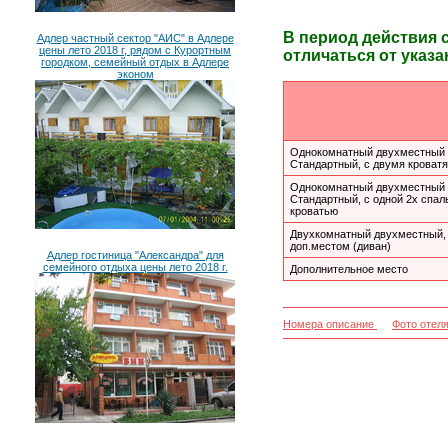
В период действия 
Адлер частный сектор "АИС" в Адлере
цены лето 2018 г, рядом с Курортным
отличаться от указа
городком, семейный отдых в Адлере
эконом
Однокомнатный двухместный
Стандартный, с двумя кроват
Однокомнатный двухместный
Стандартный, с одной 2х спал
кроватью
Двухкомнатный двухместный,
доп.местом (диван)
Адлер гостиница "Александра" для
семейного отдыха цены лето 2018 г.
Дополнительное место
Номера описание
Фото отел