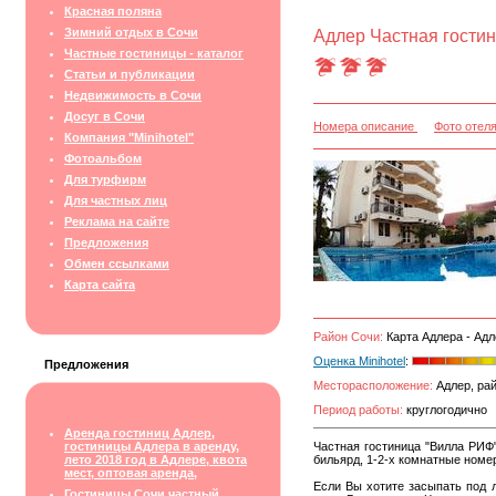
Красная поляна
Зимний отдых в Сочи
Адлер Частная гости
Частные гостиницы - каталог
Статьи и публикации
Недвижимость в Сочи
Досуг в Сочи
Номера описание
Фото отел
Компания "Minihotel"
Фотоальбом
Для турфирм
Для частных лиц
Реклама на сайте
Предложения
Обмен ссылками
Карта сайта
Район Сочи:
Карта Адлера - Адл
Оценка Minihotel
:
Предложения
Месторасположение:
Адлер, рай
Период работы:
круглогодично
Аренда гостиниц Адлер,
гостиницы Адлера в аренду,
Частная гостиница "Вилла РИФ"
лето 2018 год в Адлере, квота
бильярд, 1-2-х комнатные номе
мест, оптовая аренда,
Если Вы хотите засыпать под 
Гостиницы Сочи частный