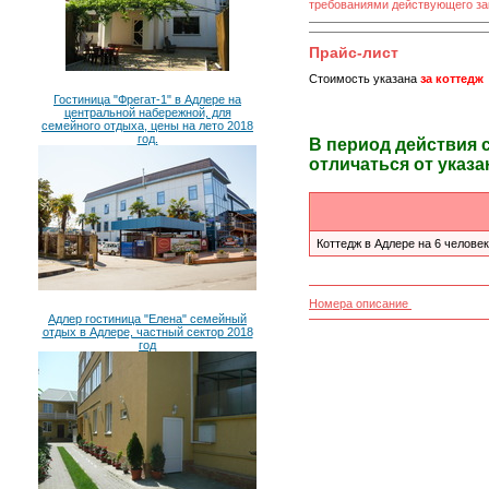
требованиями действующего за
Прайс-лист
Стоимость указана
за коттедж
Гостиница "Фрегат-1" в Адлере на
центральной набережной, для
семейного отдыха, цены на лето 2018
год.
В период действия 
отличаться от указа
Коттедж в Адлере на 6 человек
Номера описание
Адлер гостиница "Елена" семейный
отдых в Адлере, частный сектор 2018
год