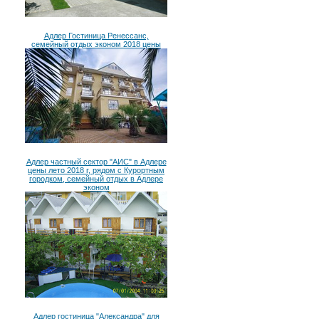
Адлер Гостиница Ренессанс,
семейный отдых эконом 2018 цены
Адлер частный сектор "АИС" в Адлере
цены лето 2018 г, рядом с Курортным
городком, семейный отдых в Адлере
эконом
Адлер гостиница "Александра" для