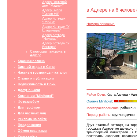
Адлер Гостевой
дом "Мадлен"
в Адлере на 6 человек
Адлер Вилла
"Green Hill"
Адлер Коттедж
"Регина"
Номера описание
Адлер Коттедж "У
Владимира"
Адлер Коттедж
"Николас"
Адлер Коттедж "У
Виктора"
Санатории пансионаты
Адлера
Красная поляна
Зимний отдых в Сочи
Частные гостиницы - каталог
Статьи и публикации
Недвижимость в Сочи
Досуг в Сочи
Район Сочи:
Карта Адлера - Адл
Компания "Minihotel"
Оценка Minihotel
:
Фотоальбом
Для турфирм
Месторасположение:
район п Зн
Для частных лиц
Период работы:
круглогодично
Реклама на сайте
Предложения
Двух этажный коттедж, на тер
городка в Адлере, не далеко от
Обмен ссылками
транспортной магистрали. В 1
рестораны, аквапарк, океанари
Карта сайта