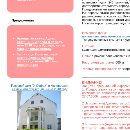
остановки идти 2-3 минуты)
достопримечательности города 
Продуктовый магазин в шаговой
На первом этаже расположена
расположены в комнатах. Кух
полностью огорожена, стоит дом
Предложения
На всей территории действует wi
Номерной фонд:
полное описание номеров и фо
Аренда гостиниц Адлер,
Три двухместных комнаты с уд
гостиницы Адлера в аренду,
лето 2018 год в Адлере, квота
Питание:
мест, оптовая аренда,
кухня для самостоятельного пр
Гостиницы Сочи частный
Пляж:
в районе пансионата "Зна
сектор Адлера частные
гостиницы цены 2018 без
Расстояние до пляжа:
800 м
посредников
Условия бронирования:
по запр
ВНИМАНИЕ!
Гостевой дом "У Софьи" в Адлере для
Защита Персональной информ
семейного отдыха, цены на 2018 год
1. Предоставляя свои персона
согласие на обработку и исп
27.07.2006 г. различными спос
2 Исполнитель(Администратор) 
- оформления Пользователем/За
- для выполнения своих обязат
- регистрации Пользователя/Зака
- для определения победителя 
3 Исполнитель(Администратор)
считается нарушением обязате