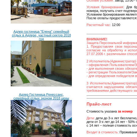
Особые условия:
заезд: 13:00 -
Условия бронирования:
Для бр
номера, получить счет-подтвер
Условием бронирования являет
После оплаты предоставляется:
Расчетный час:
12:00
Адлер гостиница "Елена" семейный
отдых в Адлере, частный сектор 2018
год
ВНИМАНИЕ!
Защита Персональной информ
1. Предоставляя свои персона
согласие на обработку и исп
27.07.2006 г. различными спос
2 Исполнитель(Администратор) 
- оформления Пользователем/За
- для выполнения своих обязат
- регистрации Пользователя/Зака
- для определения победителя 
3 Исполнитель(Администратор)
считается нарушением обязате
требованиями действующего за
Адлер Гостиница Ренессанс,
семейный отдых эконом 2018 цены
Прайс-лист
Стоимость указана
за номер
Дети:
дети до 3-х лет бесплатно
дети от 3-х лет до 14 лет - 50%
с 14 лет – полная стоимость ос
Входит в стоимость:
Проживани