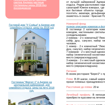
от лучшей набережной Адлера
сектор Адлера частные
отдыха. Рядом расположен парк
гостиницы цены 2018 без
санаторий Южное взморье, где 
посредников
все бытовые объекты города:
посетить: аквапарк, дельфинар
окажетесь в сказке - Красная 
Номерной фонд:
Гостевой дом "У Софьи" в Адлере для
полное описание номеров и фо
семейного отдыха, цены на 2018 год
В гостинице 2 категории но
комодом, настенными светильн
холодильниками.
2 номера - 2-х комнатный "Люкс
сейф, душ, санузел, набор г
человек.
1 номер - 2-х комнатный "Люкс
душ, санузел, набор гигиениче
7 номеров - 2-х местный одноко
набор гигиенической косметики
место (еврораскладушка).
3 номера - 2-х местный одноком
набор гигиенической косметики
место (еврораскладушка).
Питание:
В своем ресторане "Берег2" с п
Пляж:
В 20 шагах, самый широк
прокат пляжных принадлежност
Гостиница "Фрегат-1" в Адлере на
центральной набережной, для
Расстояние до пляжа:
20 м
семейного отдыха, цены на лето 2018
год.
Лечебный профиль:
В непосре
приобрести курсовки на лечени