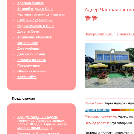
Красная поляна
Зимний отдых в Сочи
Адлер Частная гостин
Частные гостиницы - каталог
Статьи и публикации
Недвижимость в Сочи
Досуг в Сочи
Номера описание
Смотреть 
Компания "Minihotel"
Фотоальбом
Для турфирм
Для частных лиц
Реклама на сайте
Предложения
Обмен ссылками
Карта сайта
Предложения
Район Сочи:
Карта Адлера - Адл
Оценка Minihotel
:
Месторасположение:
Адрес: гос
Аренда гостиниц Адлер,
гостиницы Адлера в аренду,
Период работы:
Круглогодично
лето 2018 год в Адлере, квота
мест, оптовая аренда,
Гостиница "Берег" находится в
Гостиницы Сочи частный