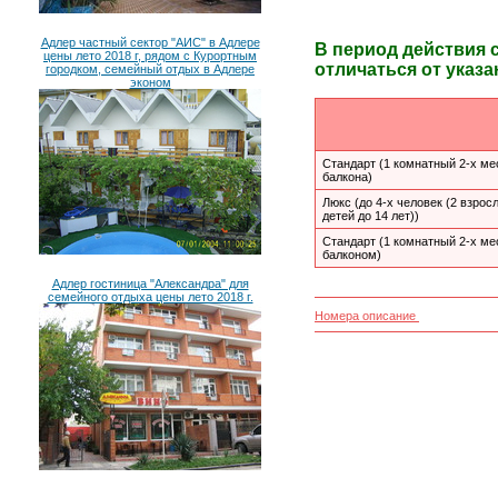
Адлер частный сектор "АИС" в Адлере
В период действия 
цены лето 2018 г, рядом с Курортным
отличаться от указа
городком, семейный отдых в Адлере
эконом
Стандарт (1 комнатный 2-х ме
балкона)
Люкс (до 4-х человек (2 взрос
детей до 14 лет))
Стандарт (1 комнатный 2-х ме
балконом)
Адлер гостиница "Александра" для
семейного отдыха цены лето 2018 г.
Номера описание