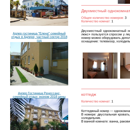
Двухместный однокомна
Общее количество номеров:
3
Количество комнат:
1
Двухместный однокомнатный но
Адлер гостиница "Елена" семейный
люкс» пользуется спросом у лю
отдых в Адлере, частный сектор 2018
номер можно оборудовать допо
год
оснащение: телевизор, холодиль
Адлер Гостиница Ренессанс,
коттедж
семейный отдых эконом 2018 цены
Количество комнат:
1
Коттеджный номер — однокомна
В номере: двуспальная кровать
холодильник.
В ванной комнате: ванна, ракови