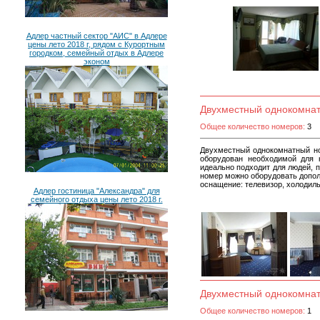
Адлер частный сектор "АИС" в Адлере
цены лето 2018 г, рядом с Курортным
городком, семейный отдых в Адлере
эконом
Двухместный однокомнат
Общее количество номеров:
3
Двухместный однокомнатный но
оборудован необходимой для 
идеально подходит для людей, 
номер можно оборудовать допо
оснащение: телевизор, холодиль
Адлер гостиница "Александра" для
семейного отдыха цены лето 2018 г.
Двухместный однокомна
Общее количество номеров:
1