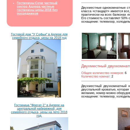
Гостиницы Сочи частный
сектор Адлера частные
Двухместные однокомнатные ста
гостиницы цены 2018 без
класса «стандарт» имеется все
посредников
практически на всех балконах 
Его стоимость составляет 50% с
оснащение: телевизор, холодиль
Гостевой дом "У Софьи" в Адлере для
семейного отдыха, цены на 2018 год
Двухместный двухкомна
Общее количество номеров:
6
Количество комнат:
2
Двухместный двухкомнатный н
двуспальной кроватью, которая
желанию, номер можно оборудо
оснащение: телевизор, холодиль
Гостиница "Фрегат-1" в Адлере на
центральной набережной, для
семейного отдыха, цены на лето 2018
год.