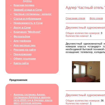
Адлера
Красная поляна
Адлер Частный отель 
Зимний отдых в Сочи
Частные гостиницы - каталог
Описание отеля
Фото отеля
Статьи и публикации
Недвижимость в Сочи
Двухместный однокомнат
Досуг в Сочи
Компания "Minihotel"
Общее количество номеров:
3
Количество комнат:
1
Фотоальбом
Для турфирм
Двухместный однокомнатный но
Для частных лиц
номеров класса «cтандарт» т
необходимой бытовой техникой 
Реклама на сайте
оснащение: телевизор, холодиль
Предложения
Обмен ссылками
Карта сайта
Предложения
Аренда гостиниц Адлер,
Двухместный однокомна
гостиницы Адлера в аренду,
лето 2018 год в Адлере, квота
Общее количество номеров:
36
мест, оптовая аренда,
Количество комнат:
1