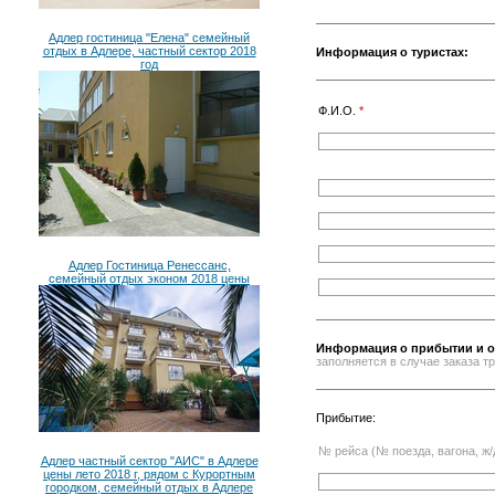
Адлер гостиница "Елена" семейный
отдых в Адлере, частный сектор 2018
Информация о туристах:
год
Ф.И.О.
*
Адлер Гостиница Ренессанс,
семейный отдых эконом 2018 цены
Информация о прибытии и о
заполняется в случае заказа 
Прибытие:
№ рейса (№ поезда, вагона, ж/
Адлер частный сектор "АИС" в Адлере
цены лето 2018 г, рядом с Курортным
городком, семейный отдых в Адлере