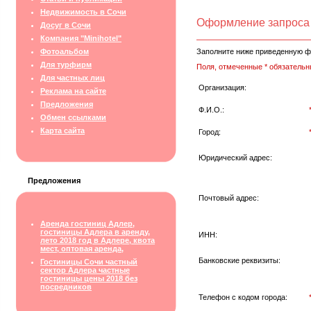
Недвижимость в Сочи
Оформление запроса
Досуг в Сочи
Компания "Minihotel"
Фотоальбом
Заполните ниже приведенную ф
Для турфирм
Поля, отмеченные * обязательн
Для частных лиц
Организация:
Реклама на сайте
Предложения
Ф.И.О.:
Обмен ссылками
Карта сайта
Город:
Юридический адрес:
Предложения
Почтовый адрес:
Аренда гостиниц Адлер,
гостиницы Адлера в аренду,
ИНН:
лето 2018 год в Адлере, квота
мест, оптовая аренда,
Банковские реквизиты:
Гостиницы Сочи частный
сектор Адлера частные
гостиницы цены 2018 без
посредников
Телефон с кодом города: