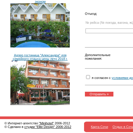
эконом
Отъезд:
№ рейса (№ поезда, вагона, ж/
Дополнительные
Адлер гостиница "Александра" для
пожелания:
семейного отдыха цены лето 2018 г.
я согласен с
условиями до
© Интернет-агентство
"Minihotel"
2006-2012
© Сделано в
студии "Elite Design" 2006-2012
Карта Сочи
Отдых в Соч