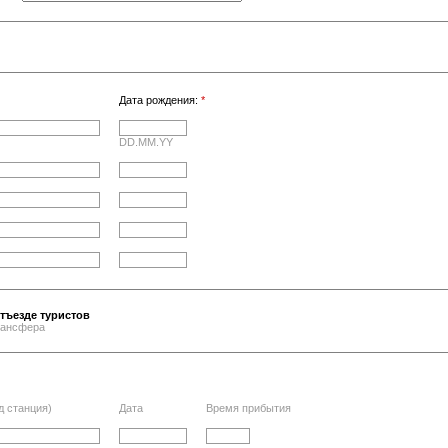
Дата рождения:
*
DD.MM.YY
тъезде туристов
трансфера
д станция)
Дата
Время прибытия