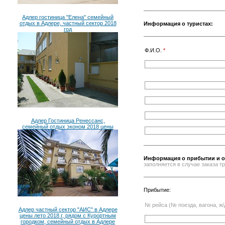
Адлер гостиница "Елена" семейный
отдых в Адлере, частный сектор 2018
Информация о туристах:
год
Ф.И.О.
*
Адлер Гостиница Ренессанс,
семейный отдых эконом 2018 цены
Информация о прибытии и о
заполняется в случае заказа 
Прибытие:
№ рейса (№ поезда, вагона, ж/
Адлер частный сектор "АИС" в Адлере
цены лето 2018 г, рядом с Курортным
городком, семейный отдых в Адлере