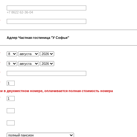
+7 8622 62-36-04
*
Адлер Частная гостиница "У Софьи"
*
*
*
*
и в двухместном номере, оплачивается полная стоимость номера
*