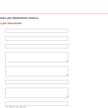
орму для оформления запроса
ы для заполнения
*
*
*
+7 8622 62-36-04