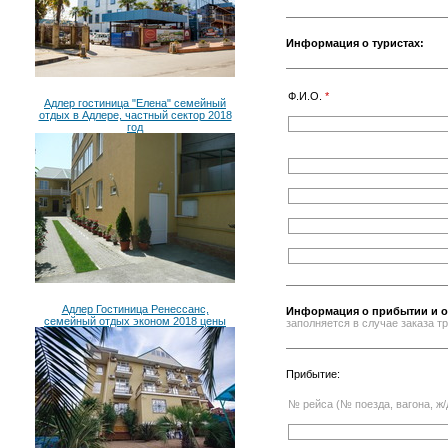
Информация о туристах:
Ф.И.О.
*
Адлер гостиница "Елена" семейный
отдых в Адлере, частный сектор 2018
год
Адлер Гостиница Ренессанс,
Информация о прибытии и о
семейный отдых эконом 2018 цены
заполняется в случае заказа 
Прибытие:
№ рейса (№ поезда, вагона, ж/