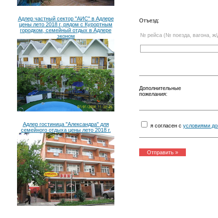
Адлер частный сектор "АИС" в Адлере
Отъезд:
цены лето 2018 г, рядом с Курортным
городком, семейный отдых в Адлере
№ рейса (№ поезда, вагона, ж/
эконом
Дополнительные
пожелания:
Адлер гостиница "Александра" для
я согласен с
условиями до
семейного отдыха цены лето 2018 г.