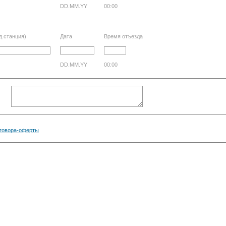
DD.MM.YY
00:00
д станция)
Дата
Время отъезда
DD.MM.YY
00:00
говора-оферты