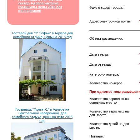
сектор Адлера частные
гостиницы цены 2018 без
Факс с кодом города:
посредников
Адрес электронной почты:
Гостевой дом "У Софьи" в Адлере для
семейного отдыха, цены на 2018 год
Объект размещения:
Дата заезда:
Дата отъезда:
Категория номера:
Количество номеров:
При одноместном размещени
Количество взрослых на
основных местах:
Гостиница "Фрегат-1" в Адлере на
Количество взрослых на
центральной набережной, для
доп. месте:
семейного отдыха, цены на лето 2018
год.
Количество детей на доп.
месте:
Питание: