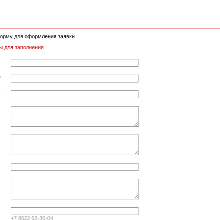
орму для оформления заявки
ы для заполнения
*
*
*
+7 8622 62-36-04