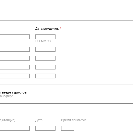
Дата рождения:
*
DD.MM.YY
тъезде туристов
трансфера
д станция)
Дата
Время прибытия