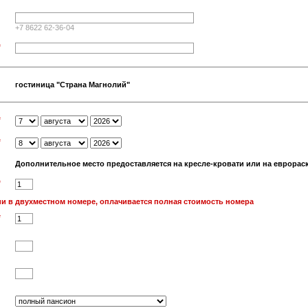
+7 8622 62-36-04
*
гостиница "Страна Магнолий"
*
*
Дополнительное место предоставляется на кресле-кровати или на еврораск
*
и в двухместном номере, оплачивается полная стоимость номера
*