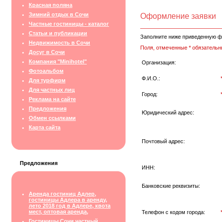
Красная поляна
Зимний отдых в Сочи
Оформление заявки
Частные гостиницы - каталог
Статьи и публикации
Заполните ниже приведенную ф
Недвижимость в Сочи
Поля, отмеченные * обязательн
Досуг в Сочи
Компания "Minihotel"
Организация:
Фотоальбом
Ф.И.О.:
Для турфирм
Для частных лиц
Город:
Реклама на сайте
Предложения
Юридический адрес:
Обмен ссылками
Карта сайта
Почтовый адрес:
Предложения
ИНН:
Банковские реквизиты:
Аренда гостиниц Адлер,
гостиницы Адлера в аренду,
лето 2018 год в Адлере, квота
мест, оптовая аренда,
Телефон с кодом города:
Гостиницы Сочи частный