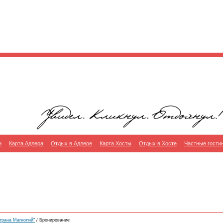
и
Карта Адлера
Отдых в Адлере
Карта Хосты
Отдых в Хосте
Частные гости
трана Магнолий"
/ Бронирование