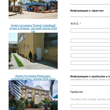
Информация о туристах:
Ф.И.О.
*
Адлер гостиница "Елена" семейный
отдых в Адлере, частный сектор 2018
год
Адлер Гостиница Ренессанс,
Информация о прибытии и о
семейный отдых эконом 2018 цены
заполняется в случае заказа 
Прибытие:
№ рейса (№ поезда, вагона, ж/