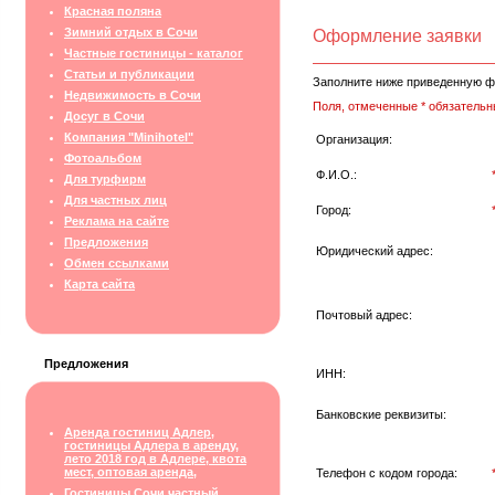
Красная поляна
Зимний отдых в Сочи
Оформление заявки
Частные гостиницы - каталог
Статьи и публикации
Заполните ниже приведенную ф
Недвижимость в Сочи
Поля, отмеченные * обязательн
Досуг в Сочи
Компания "Minihotel"
Организация:
Фотоальбом
Ф.И.О.:
Для турфирм
Для частных лиц
Город:
Реклама на сайте
Предложения
Юридический адрес:
Обмен ссылками
Карта сайта
Почтовый адрес:
Предложения
ИНН:
Банковские реквизиты:
Аренда гостиниц Адлер,
гостиницы Адлера в аренду,
лето 2018 год в Адлере, квота
мест, оптовая аренда,
Телефон с кодом города:
Гостиницы Сочи частный