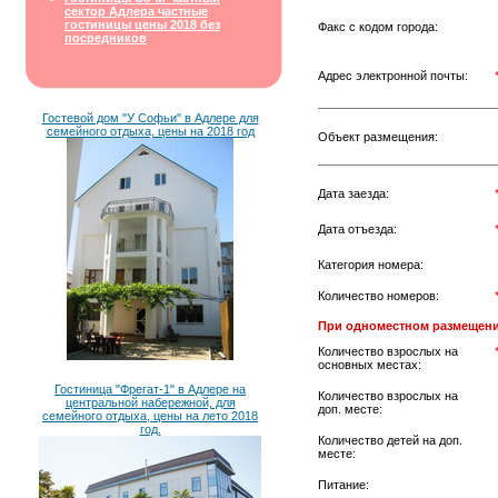
сектор Адлера частные
гостиницы цены 2018 без
Факс с кодом города:
посредников
Адрес электронной почты:
Гостевой дом "У Софьи" в Адлере для
семейного отдыха, цены на 2018 год
Объект размещения:
Дата заезда:
Дата отъезда:
Категория номера:
Количество номеров:
При одноместном размещени
Количество взрослых на
основных местах:
Гостиница "Фрегат-1" в Адлере на
Количество взрослых на
центральной набережной, для
доп. месте:
семейного отдыха, цены на лето 2018
год.
Количество детей на доп.
месте:
Питание: