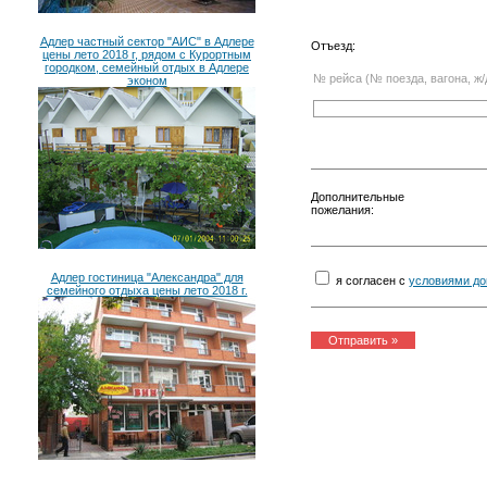
Адлер частный сектор "АИС" в Адлере
Отъезд:
цены лето 2018 г, рядом с Курортным
городком, семейный отдых в Адлере
№ рейса (№ поезда, вагона, ж/
эконом
Дополнительные
пожелания:
Адлер гостиница "Александра" для
я согласен с
условиями до
семейного отдыха цены лето 2018 г.