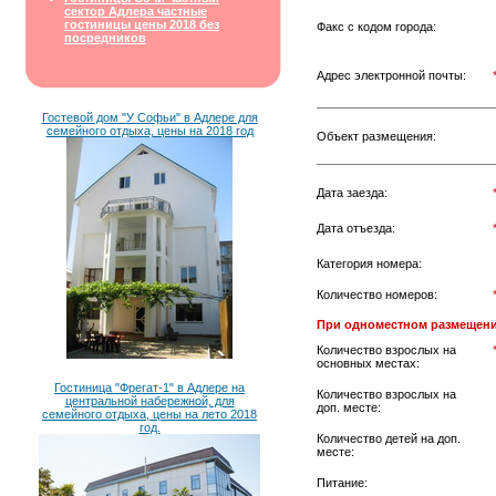
сектор Адлера частные
гостиницы цены 2018 без
Факс с кодом города:
посредников
Адрес электронной почты:
Гостевой дом "У Софьи" в Адлере для
семейного отдыха, цены на 2018 год
Объект размещения:
Дата заезда:
Дата отъезда:
Категория номера:
Количество номеров:
При одноместном размещени
Количество взрослых на
основных местах:
Гостиница "Фрегат-1" в Адлере на
Количество взрослых на
центральной набережной, для
доп. месте:
семейного отдыха, цены на лето 2018
год.
Количество детей на доп.
месте:
Питание: