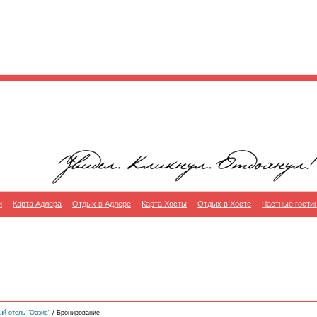
и
Карта Адлера
Отдых в Адлере
Карта Хосты
Отдых в Хосте
Частные гости
ый отель "Оазис"
/ Бронирование