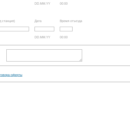
DD.MM.YY
00:00
д станция)
Дата
Время отъезда
DD.MM.YY
00:00
говора-оферты