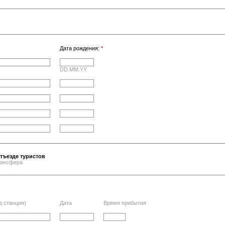
Дата рождения:
*
DD.MM.YY
тъезде туристов
трансфера
д станция)
Дата
Время прибытия