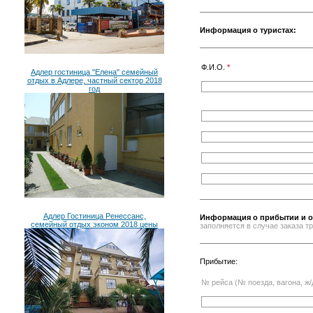
Информация о туристах:
Ф.И.О.
*
Адлер гостиница "Елена" семейный
отдых в Адлере, частный сектор 2018
год
Адлер Гостиница Ренессанс,
Информация о прибытии и о
семейный отдых эконом 2018 цены
заполняется в случае заказа 
Прибытие:
№ рейса (№ поезда, вагона, ж/