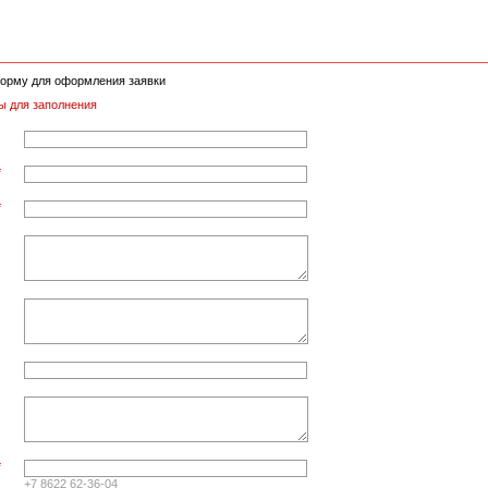
орму для оформления заявки
ы для заполнения
*
*
*
+7 8622 62-36-04