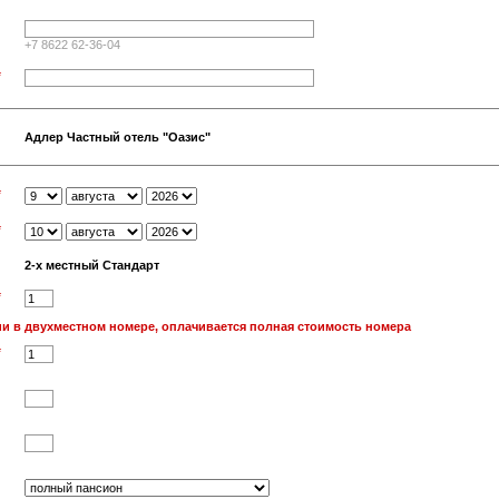
+7 8622 62-36-04
*
Адлер Частный отель "Оазис"
*
*
2-х местный Стандарт
*
и в двухместном номере, оплачивается полная стоимость номера
*