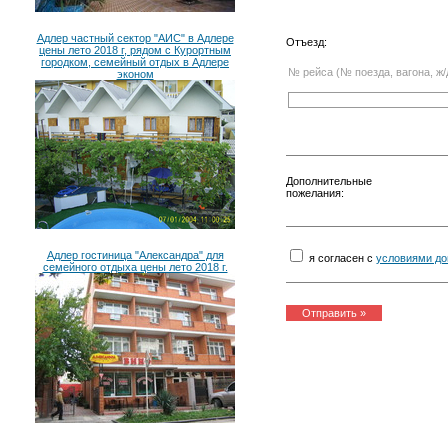
Адлер частный сектор "АИС" в Адлере
Отъезд:
цены лето 2018 г, рядом с Курортным
городком, семейный отдых в Адлере
№ рейса (№ поезда, вагона, ж/
эконом
Дополнительные
пожелания:
Адлер гостиница "Александра" для
я согласен с
условиями до
семейного отдыха цены лето 2018 г.