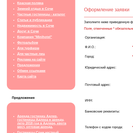
Красная поляна
Зимний отдых в Сочи
Оформление заявки
Частные гостиницы - каталог
Статьи и публикации
Заполните ниже приведенную ф
Недвижимость в Сочи
Поля, отмеченные * обязательн
Досуг в Сочи
Компания "Minihotel"
Организация:
Фотоальбом
Ф.И.О.:
Для турфирм
Для частных лиц
Город:
Реклама на сайте
Предложения
Юридический адрес:
Обмен ссылками
Карта сайта
Почтовый адрес:
Предложения
ИНН:
Банковские реквизиты:
Аренда гостиниц Адлер,
гостиницы Адлера в аренду,
лето 2018 год в Адлере, квота
мест, оптовая аренда,
Телефон с кодом города:
Гостиницы Сочи частный