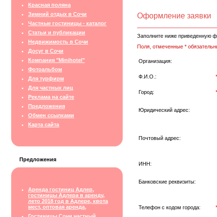
Красная поляна
Зимний отдых в Сочи
Оформление заявки
Частные гостиницы - каталог
Статьи и публикации
Заполните ниже приведенную ф
Недвижимость в Сочи
Поля, отмеченные * обязательн
Досуг в Сочи
Компания "Minihotel"
Организация:
Фотоальбом
Ф.И.О.:
Для турфирм
Для частных лиц
Город:
Реклама на сайте
Предложения
Юридический адрес:
Обмен ссылками
Карта сайта
Почтовый адрес:
Предложения
ИНН:
Банковские реквизиты:
Аренда гостиниц Адлер,
гостиницы Адлера в аренду,
лето 2018 год в Адлере, квота
мест, оптовая аренда,
Телефон с кодом города:
Гостиницы Сочи частный