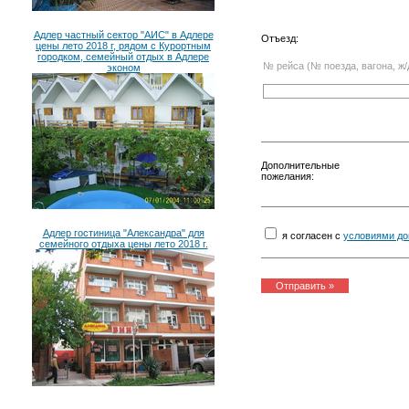
Адлер частный сектор "АИС" в Адлере
Отъезд:
цены лето 2018 г, рядом с Курортным
городком, семейный отдых в Адлере
№ рейса (№ поезда, вагона, ж/
эконом
Дополнительные
пожелания:
Адлер гостиница "Александра" для
я согласен с
условиями до
семейного отдыха цены лето 2018 г.