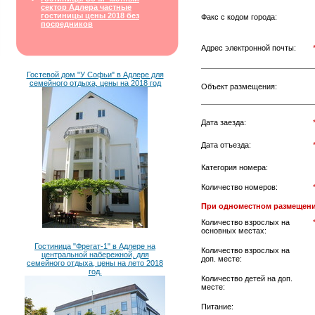
сектор Адлера частные
гостиницы цены 2018 без
Факс с кодом города:
посредников
Адрес электронной почты:
Гостевой дом "У Софьи" в Адлере для
семейного отдыха, цены на 2018 год
Объект размещения:
Дата заезда:
Дата отъезда:
Категория номера:
Количество номеров:
При одноместном размещени
Количество взрослых на
основных местах:
Гостиница "Фрегат-1" в Адлере на
Количество взрослых на
центральной набережной, для
доп. месте:
семейного отдыха, цены на лето 2018
год.
Количество детей на доп.
месте:
Питание: