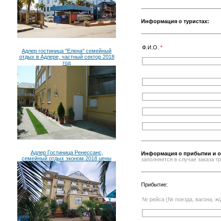
Информация о туристах:
Ф.И.О.
*
Адлер гостиница "Елена" семейный
отдых в Адлере, частный сектор 2018
год
Адлер Гостиница Ренессанс,
Информация о прибытии и о
семейный отдых эконом 2018 цены
заполняется в случае заказа 
Прибытие:
№ рейса (№ поезда, вагона, ж/