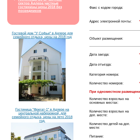
сектор Адлера частные
гостиницы цены 2018 без
Факс с кодом города:
посредников
Адрес электронной почты:
Гостевой дом "У Софьи" в Адлере для
семейного отдыха, цены на 2018 год
Объект размещения:
Дата заезда:
Дата отъезда:
Категория номера:
Количество номеров:
При одноместном размещени
Количество взрослых на
основных местах:
Гостиница "Фрегат-1" в Адлере на
Количество взрослых на
центральной набережной, для
доп. месте:
семейного отдыха, цены на лето 2018
год.
Количество детей на доп.
месте:
Питание: