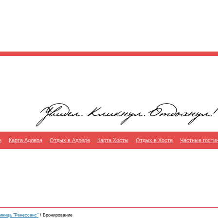
и
Карта Адлера
Отдых в Адлере
Карта Хосты
Отдых в Хосте
Частные гости
иница "Ренессанс"
/ Бронирование