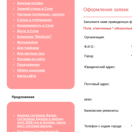
Красная поляна
Зимний отдых в Сочи
Оформление заявки
Частные гостиницы - каталог
Статьи и публикации
Заполните ниже приведенную ф
Недвижимость в Сочи
Поля, отмеченные * обязательн
Досуг в Сочи
Компания "Minihotel"
Организация:
Фотоальбом
Ф.И.О.:
Для турфирм
Для частных лиц
Город:
Реклама на сайте
Предложения
Юридический адрес:
Обмен ссылками
Карта сайта
Почтовый адрес:
Предложения
ИНН:
Банковские реквизиты:
Аренда гостиниц Адлер,
гостиницы Адлера в аренду,
лето 2018 год в Адлере, квота
мест, оптовая аренда,
Телефон с кодом города:
Гостиницы Сочи частный