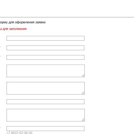
орму для оформления заявки
ы для заполнения
*
*
*
+7 8622 62-36-04