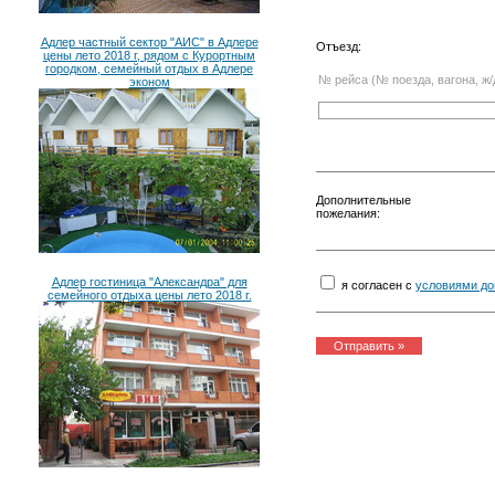
Адлер частный сектор "АИС" в Адлере
Отъезд:
цены лето 2018 г, рядом с Курортным
городком, семейный отдых в Адлере
№ рейса (№ поезда, вагона, ж/
эконом
Дополнительные
пожелания:
Адлер гостиница "Александра" для
я согласен с
условиями до
семейного отдыха цены лето 2018 г.