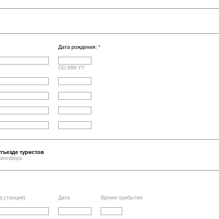
Дата рождения:
*
DD.MM.YY
тъезде туристов
трансфера
д станция)
Дата
Время прибытия