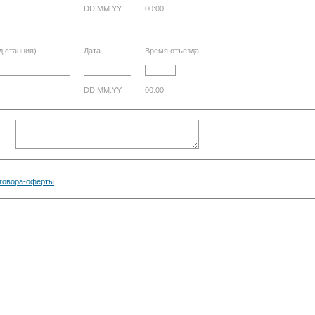
DD.MM.YY
00:00
д станция)
Дата
Время отъезда
DD.MM.YY
00:00
говора-оферты