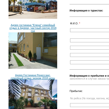
Информация о туристах:
Ф.И.О.
*
Адлер гостиница "Елена" семейный
отдых в Адлере, частный сектор 2018
год
Адлер Гостиница Ренессанс,
Информация о прибытии и о
семейный отдых эконом 2018 цены
заполняется в случае заказа 
Прибытие:
№ рейса (№ поезда, вагона, ж/