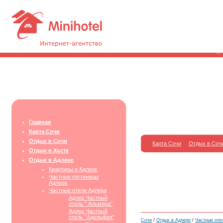
Главная
Карта Сочи
Отдых в Сочи
Карта Сочи
Отдых в Соч
Отдых в Хосте
Отдых в Адлере
Квартиры в Адлере
Частные гостиницы
Адлера
Частные отели Адлера
Адлер Частный
отель " Альмира"
Адлер Частный
отель "Адельфия"
Сочи
/
Отдых в Адлере
/
Частные оте