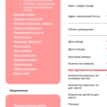
Коттеджи, эллинги Адлера
Факс с кодом города:
Санатории пансионаты
Адлера
Красная поляна
Адрес электронной почты:
Зимний отдых в Сочи
Частные гостиницы - каталог
Статьи и публикации
Объект размещения:
Недвижимость в Сочи
Досуг в Сочи
Компания "Minihotel"
Дата заезда:
Фотоальбом
Дата отъезда:
Для турфирм
Для частных лиц
Категория номера:
Реклама на сайте
Количество номеров:
Предложения
Обмен ссылками
При одноместном размещени
Карта сайта
Количество взрослых на
основных местах:
Количество взрослых на
доп. месте:
Предложения
Количество детей на доп.
месте:
Питание:
Аренда гостиниц Адлер,