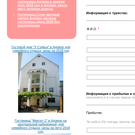
гостиницы Адлера в аренду,
лето 2018 год в Адлере, квота
мест, оптовая аренда,
Информация о туристах:
Гостиницы Сочи частный
сектор Адлера частные
гостиницы цены 2018 без
посредников
Ф.И.О.
*
Гостевой дом "У Софьи" в Адлере для
семейного отдыха, цены на 2018 год
Информация о прибытии и о
заполняется в случае заказа 
Прибытие:
Гостиница "Фрегат-1" в Адлере на
№ рейса (№ поезда, вагона, ж/
центральной набережной, для
семейного отдыха, цены на лето 2018
год.