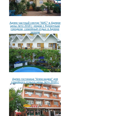
Адлер частный сектор "АИС" в Адлере
цены лето 2018 г, рядом с Курортным
городком, семейный отдых в Адлере
эконом
Адлер гостиница "Александра" для
семейного отдыха цены лето 2018 г.