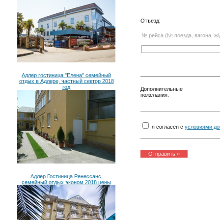
Отъезд:
№ рейса (№ поезда, вагона, ж/
Адлер гостиница "Елена" семейный
отдых в Адлере, частный сектор 2018
год
Дополнительные
пожелания:
я согласен с
условиями до
Адлер Гостиница Ренессанс,
семейный отдых эконом 2018 цены