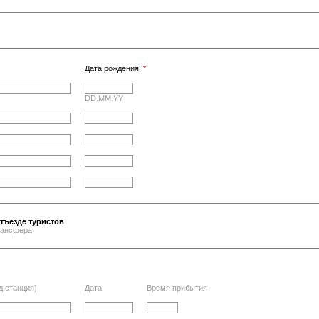
Дата рождения:
*
DD.MM.YY
тъезде туристов
трансфера
д станция)
Дата
Время прибытия