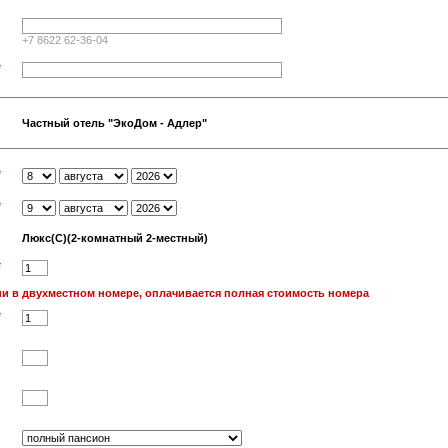
+7 8622 62-36-04
*
Частный отель "ЭкоДом - Адлер"
*
*
Люкс(С)(2-комнатный 2-местный)
*
и в двухместном номере, оплачивается полная стоимость номера
*