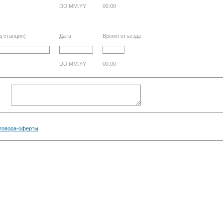
DD.MM.YY
00:00
д станция)
Дата
Время отъезда
DD.MM.YY
00:00
говора-оферты