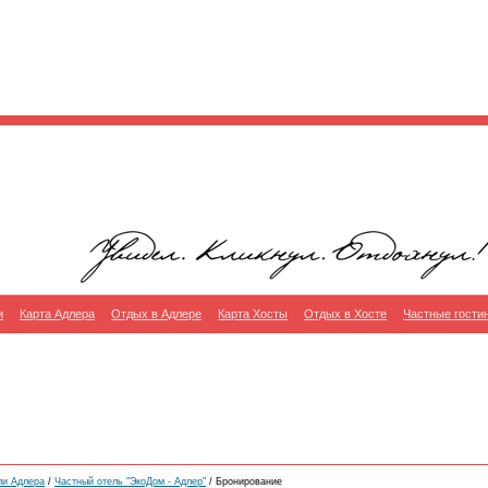
и
Карта Адлера
Отдых в Адлере
Карта Хосты
Отдых в Хосте
Частные гости
ли Адлера
/
Частный отель "ЭкоДом - Адлер"
/ Бронирование