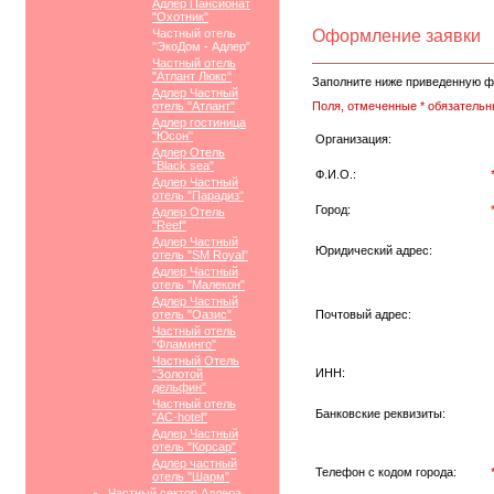
Адлер Пансионат
"Охотник"
Частный отель
Оформление заявки
"ЭкоДом - Адлер"
Частный отель
"Атлант Люкс"
Заполните ниже приведенную ф
Адлер Частный
отель "Атлант"
Поля, отмеченные * обязательн
Адлер гостиница
"Юсон"
Организация:
Адлер Отель
"Black sea"
Ф.И.О.:
Адлер Частный
отель "Парадиз"
Город:
Адлер Отель
"Reef"
Адлер Частный
Юридический адрес:
отель "SM Royal"
Адлер Частный
отель "Малекон"
Адлер Частный
отель "Оазис"
Почтовый адрес:
Частный отель
"Фламинго"
Частный Отель
ИНН:
"Золотой
дельфин"
Частный отель
Банковские реквизиты:
"АС-hotel"
Адлер Частный
отель "Корсар"
Адлер частный
Телефон с кодом города:
отель "Шарм"
Частный сектор Адлера