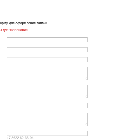
орму для оформления заявки
ы для заполнения
*
*
*
+7 8622 62-36-04