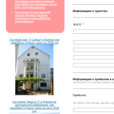
гостиницы Адлера в аренду,
лето 2018 год в Адлере, квота
мест, оптовая аренда,
Информация о туристах:
Гостиницы Сочи частный
сектор Адлера частные
гостиницы цены 2018 без
посредников
Ф.И.О.
*
Гостевой дом "У Софьи" в Адлере для
семейного отдыха, цены на 2018 год
Информация о прибытии и о
заполняется в случае заказа 
Прибытие:
Гостиница "Фрегат-1" в Адлере на
№ рейса (№ поезда, вагона, ж/
центральной набережной, для
семейного отдыха, цены на лето 2018
год.