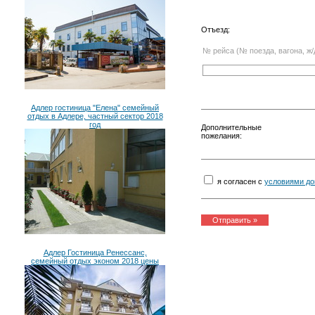
Отъезд:
№ рейса (№ поезда, вагона, ж/
Адлер гостиница "Елена" семейный
отдых в Адлере, частный сектор 2018
год
Дополнительные
пожелания:
я согласен с
условиями до
Адлер Гостиница Ренессанс,
семейный отдых эконом 2018 цены