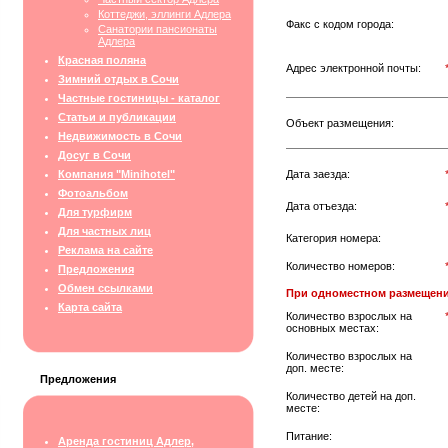
Коттеджи, эллинги Адлера
Факс с кодом города:
Санатории пансионаты
Адлера
Красная поляна
Адрес электронной почты:
Зимний отдых в Сочи
Частные гостиницы - каталог
Статьи и публикации
Объект размещения:
Недвижимость в Сочи
Досуг в Сочи
Компания "Minihotel"
Дата заезда:
Фотоальбом
Дата отъезда:
Для турфирм
Для частных лиц
Категория номера:
Реклама на сайте
Количество номеров:
Предложения
Обмен ссылками
При одноместном размещени
Карта сайта
Количество взрослых на
основных местах:
Количество взрослых на
доп. месте:
Предложения
Количество детей на доп.
месте:
Питание:
Аренда гостиниц Адлер,