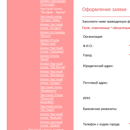
Адлер Пансионат
"Охотник"
Частный отель
Оформление заявки
"ЭкоДом - Адлер"
Частный отель
"Атлант Люкс"
Заполните ниже приведенную ф
Адлер Частный
отель "Атлант"
Поля, отмеченные * обязательн
Адлер гостиница
"Юсон"
Организация:
Адлер Отель
"Black sea"
Ф.И.О.:
Адлер Частный
отель "Парадиз"
Город:
Адлер Отель
"Reef"
Адлер Частный
Юридический адрес:
отель "SM Royal"
Адлер Частный
отель "Малекон"
Адлер Частный
отель "Оазис"
Почтовый адрес:
Частный отель
"Фламинго"
Частный Отель
ИНН:
"Золотой
дельфин"
Частный отель
Банковские реквизиты:
"АС-hotel"
Адлер Частный
отель "Корсар"
Адлер частный
Телефон с кодом города:
отель "Шарм"
Частный сектор Адлера