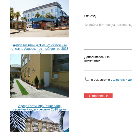
Отъезд:
№ рейса (№ поезда, вагона, ж/
Адлер гостиница "Елена" семейный
отдых в Адлере, частный сектор 2018
год
Дополнительные
пожелания:
я согласен с
условиями до
Адлер Гостиница Ренессанс,
семейный отдых эконом 2018 цены