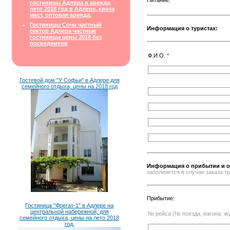
Питание:
гостиницы Адлера в аренду,
лето 2018 год в Адлере, квота
мест, оптовая аренда,
Гостиницы Сочи частный
Информация о туристах:
сектор Адлера частные
гостиницы цены 2018 без
посредников
Ф.И.О.
*
Гостевой дом "У Софьи" в Адлере для
семейного отдыха, цены на 2018 год
Информация о прибытии и о
заполняется в случае заказа 
Прибытие:
Гостиница "Фрегат-1" в Адлере на
центральной набережной, для
№ рейса (№ поезда, вагона, ж/
семейного отдыха, цены на лето 2018
год.