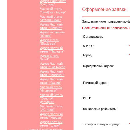
Адлер Пансионат
"Охотник"
Частный отель
Оформление заявки
"ЭкоДом - Адлер"
Частный отель
"Атлант Люкс"
Заполните ниже приведенную ф
Адлер Частный
отель "Атлант"
Поля, отмеченные * обязательн
Адлер гостиница
"Юсон"
Организация:
Адлер Отель
"Black sea"
Ф.И.О.:
Адлер Частный
отель "Парадиз"
Город:
Адлер Отель
"Reef"
Адлер Частный
Юридический адрес:
отель "SM Royal"
Адлер Частный
отель "Малекон"
Адлер Частный
отель "Оазис"
Почтовый адрес:
Частный отель
"Фламинго"
Частный Отель
ИНН:
"Золотой
дельфин"
Частный отель
Банковские реквизиты:
"АС-hotel"
Адлер Частный
отель "Корсар"
Адлер частный
Телефон с кодом города:
отель "Шарм"
Частный сектор Адлера