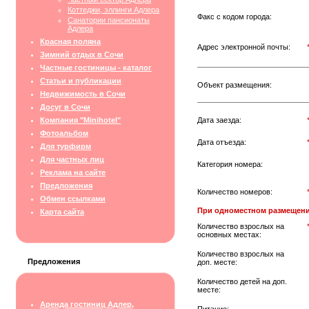
Коттеджи, эллинги Адлера
Факс с кодом города:
Санатории пансионаты
Адлера
Красная поляна
Адрес электронной почты:
Зимний отдых в Сочи
Частные гостиницы - каталог
Статьи и публикации
Объект размещения:
Недвижимость в Сочи
Досуг в Сочи
Компания "Minihotel"
Дата заезда:
Фотоальбом
Дата отъезда:
Для турфирм
Для частных лиц
Категория номера:
Реклама на сайте
Предложения
Количество номеров:
Обмен ссылками
При одноместном размещени
Карта сайта
Количество взрослых на
основных местах:
Количество взрослых на
Предложения
доп. месте:
Количество детей на доп.
месте:
Аренда гостиниц Адлер,