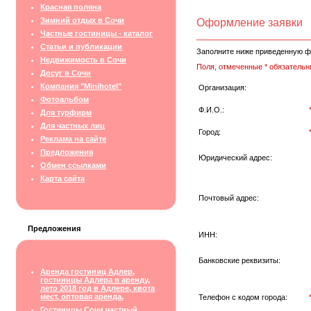
Красная поляна
Зимний отдых в Сочи
Оформление заявки
Частные гостиницы - каталог
Статьи и публикации
Заполните ниже приведенную ф
Недвижимость в Сочи
Поля, отмеченные * обязательн
Досуг в Сочи
Компания "Minihotel"
Организация:
Фотоальбом
Ф.И.О.:
Для турфирм
Для частных лиц
Город:
Реклама на сайте
Предложения
Юридический адрес:
Обмен ссылками
Карта сайта
Почтовый адрес:
Предложения
ИНН:
Банковские реквизиты:
Аренда гостиниц Адлер,
гостиницы Адлера в аренду,
лето 2018 год в Адлере, квота
мест, оптовая аренда,
Телефон с кодом города:
Гостиницы Сочи частный