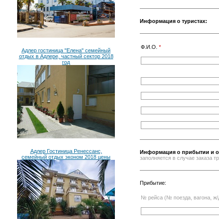
Информация о туристах:
Ф.И.О.
*
Адлер гостиница "Елена" семейный
отдых в Адлере, частный сектор 2018
год
Адлер Гостиница Ренессанс,
Информация о прибытии и о
семейный отдых эконом 2018 цены
заполняется в случае заказа 
Прибытие:
№ рейса (№ поезда, вагона, ж/