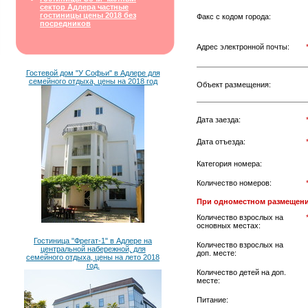
сектор Адлера частные
гостиницы цены 2018 без
Факс с кодом города:
посредников
Адрес электронной почты:
Гостевой дом "У Софьи" в Адлере для
семейного отдыха, цены на 2018 год
Объект размещения:
Дата заезда:
Дата отъезда:
Категория номера:
Количество номеров:
При одноместном размещени
Количество взрослых на
основных местах:
Гостиница "Фрегат-1" в Адлере на
Количество взрослых на
центральной набережной, для
доп. месте:
семейного отдыха, цены на лето 2018
год.
Количество детей на доп.
месте:
Питание: