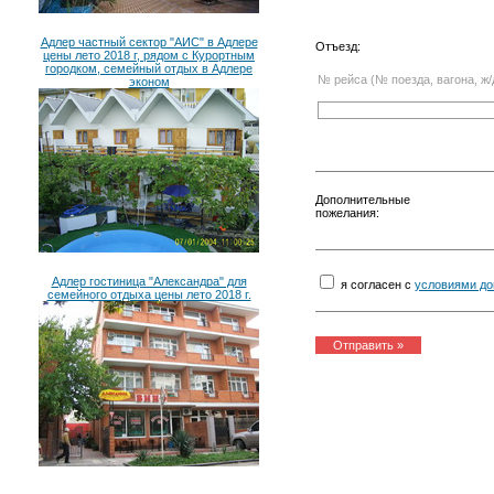
Адлер частный сектор "АИС" в Адлере
Отъезд:
цены лето 2018 г, рядом с Курортным
городком, семейный отдых в Адлере
№ рейса (№ поезда, вагона, ж/
эконом
Дополнительные
пожелания:
Адлер гостиница "Александра" для
я согласен с
условиями до
семейного отдыха цены лето 2018 г.