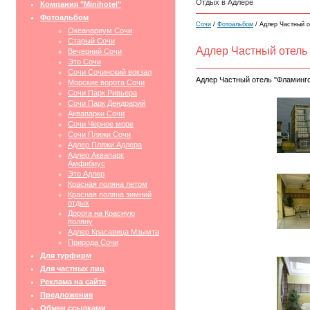
Отдых в Адлере
Компания "Minihotel"
Фотоальбом
Сочи
/
Фотоальбом
/ Адлер Частный о
Океанариум Сочи
Старый Сочи
Адлер Частный отель
Вечерний Сочи
Это Сочи
Сочи Сочинский вокзал
Адлер Частный отель "Фламинг
Морские ворота Сочи
Сочи Парк Ривьера
Сочи Парк Дендрарий
Аквапарки Сочи
Сочи Черное море
Сочи Пляжи Сочи
Адлер Пляжи Адлера
Адлер Аквапарк
Амфибиус
Это Адлер
Красная поляна летом
Красная поляна зимний
отдых
Дорога на Красную
поляну
Адлер Красавица Мзымта
Природа Сочи
Для турфирм
Для частных лиц
Реклама на сайте
Предложения
Обмен ссылками