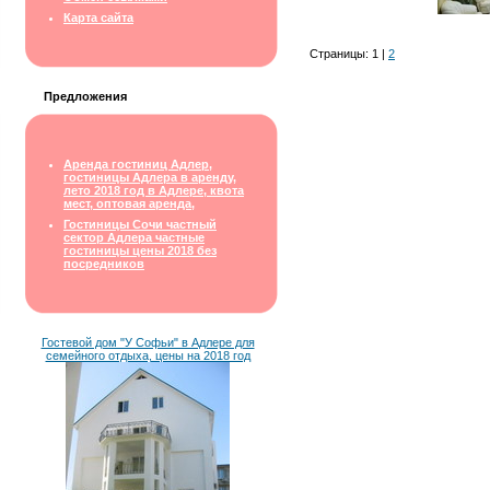
Карта сайта
Страницы: 1 |
2
Предложения
Аренда гостиниц Адлер,
гостиницы Адлера в аренду,
лето 2018 год в Адлере, квота
мест, оптовая аренда,
Гостиницы Сочи частный
сектор Адлера частные
гостиницы цены 2018 без
посредников
Гостевой дом "У Софьи" в Адлере для
семейного отдыха, цены на 2018 год