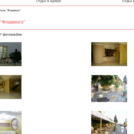
Отдых в Адлере
Отдых 
тель "Фламинго"
 "Фламинго"
о" фотоальбом