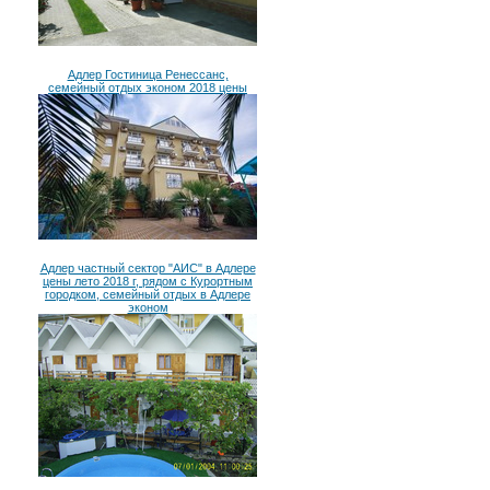
Адлер Гостиница Ренессанс,
семейный отдых эконом 2018 цены
Адлер частный сектор "АИС" в Адлере
цены лето 2018 г, рядом с Курортным
городком, семейный отдых в Адлере
эконом