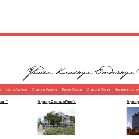
и
Карта Адлера
Отдых в Адлере
Карта Хосты
Отдых в Хосте
Частные гости
ант"
Адлер Отель «Reef»
Адлер