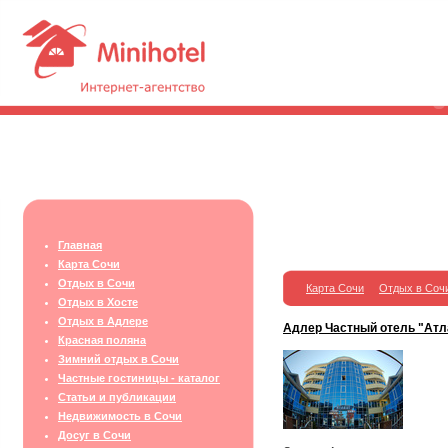
Главная
Карта Сочи
Отдых в Сочи
Карта Сочи
Отдых в Соч
Отдых в Хосте
Отдых в Адлере
Адлер Частный отель "Атл
Красная поляна
Зимний отдых в Сочи
Частные гостиницы - каталог
Статьи и публикации
Недвижимость в Сочи
Досуг в Сочи