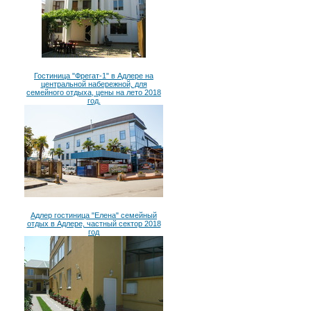
Гостиница "Фрегат-1" в Адлере на
центральной набережной, для
семейного отдыха, цены на лето 2018
год.
Адлер гостиница "Елена" семейный
отдых в Адлере, частный сектор 2018
год