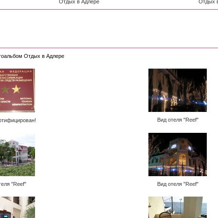
Отдых в Адлере
Отдых 
отоальбом Отдых в Адлере
Вид отеля "Reef"
ртифицирован!
теля "Reef"
Вид отеля "Reef"