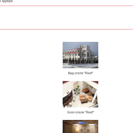
в Адлере
Вид отеля "Reef"
Холл отеля "Reef"