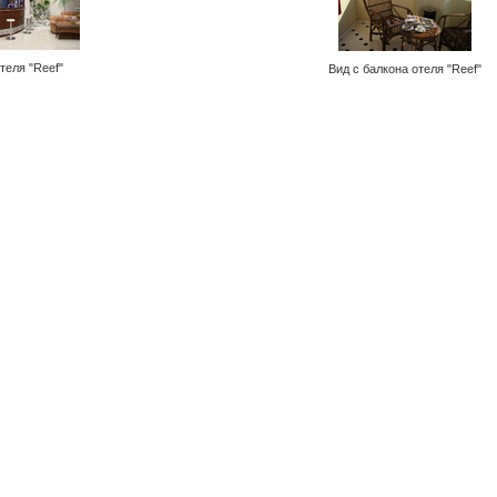
теля "Reef"
Вид с балкона отеля "Reef"