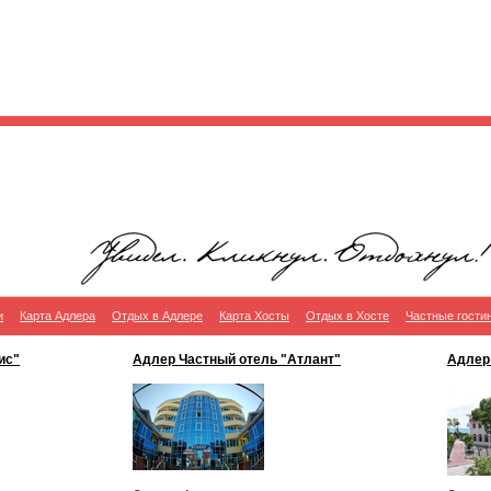
и
Карта Адлера
Отдых в Адлере
Карта Хосты
Отдых в Хосте
Частные гости
ис"
Адлер Частный отель "Атлант"
Адлер