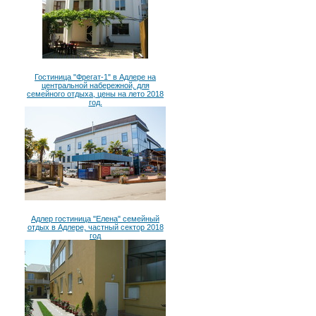
Гостиница "Фрегат-1" в Адлере на
центральной набережной, для
семейного отдыха, цены на лето 2018
год.
Адлер гостиница "Елена" семейный
отдых в Адлере, частный сектор 2018
год