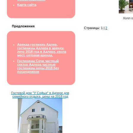
Карта сайта
Холл о
Предложения
Страницы: 1 |
2
Аренда гостиниц Адлер,
гостиницы Адлера в аренду,
лето 2018 год в Адлере, квота
мест, оптовая аренда,
Гостиницы Сочи частный
сектор Адлера частные
гостиницы цены 2018 без
посредников
Гостевой дом "У Софьи" в Адлере для
семейного отдыха, цены на 2018 год