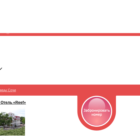
ницы Сочи
 Отель «Reef»