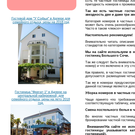
Есть те частные гостиницы Хо
пригодность номеров к прожива
Так же есть частные гост
звездность две и даже три зв
Гостевой дом "У Софьи" в Адлере для
Категория номеров в частных
семейного отдыха, цены на 2018 год
может быть очень разнообразно
Часто в таком «люксе» может н
Настоятельно рекомендуем!
Внимательно читать описание
стандартов по категориям номер
Мы на сайте используем в н
гостиниц Большого Сочи.
Так же следует быть вниматель
номер) и что включено в эту ст
Как правило, в частных гости
допускается размещение четыр
Так же в номерах предусмотре
данной гостинице является доп
Гостиница "Фрегат-1" в Адлере на
Уборка номеров в частных го
центральной набережной, для
семейного отдыха, цены на лето 2018
Чаще принято «по требовани
год.
соответствующую табличку, или
Смена постельного белья в ч
Во многих частных гостиниц
бронировании частной гостиниц
Внимание!
На сайте не исп
гостиницы указывается ка
гостиницей).