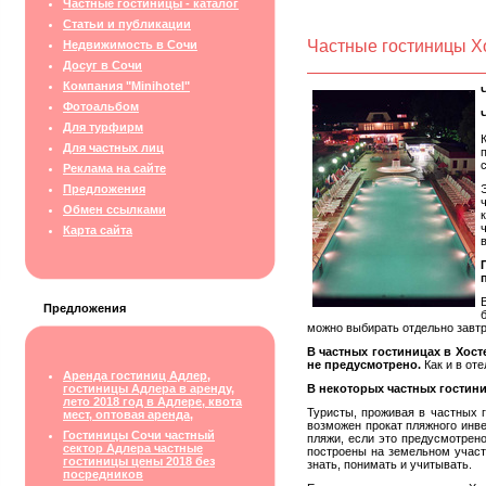
Частные гостиницы - каталог
Статьи и публикации
Частные гостиницы Х
Недвижимость в Сочи
Досуг в Сочи
Компания "Minihotel"
Фотоальбом
Для турфирм
Для частных лиц
Реклама на сайте
Предложения
Обмен ссылками
Карта сайта
Предложения
можно выбирать отдельно завтр
В частных гостиницах в Хост
не предусмотрено.
Как и в от
Аренда гостиниц Адлер,
гостиницы Адлера в аренду,
В некоторых частных гостини
лето 2018 год в Адлере, квота
Туристы, проживая в частных 
мест, оптовая аренда,
возможен прокат пляжного инв
Гостиницы Сочи частный
пляжи, если это предусмотрено
сектор Адлера частные
построены на земельном участк
гостиницы цены 2018 без
знать, понимать и учитывать.
посредников