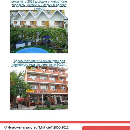
цены лето 2018 г, рядом с Курортным
городком, семейный отдых в Адлере
эконом
Адлер гостиница "Александра" для
семейного отдыха цены лето 2018 г.
© Интернет-агентство
"Minihotel"
2006-2012