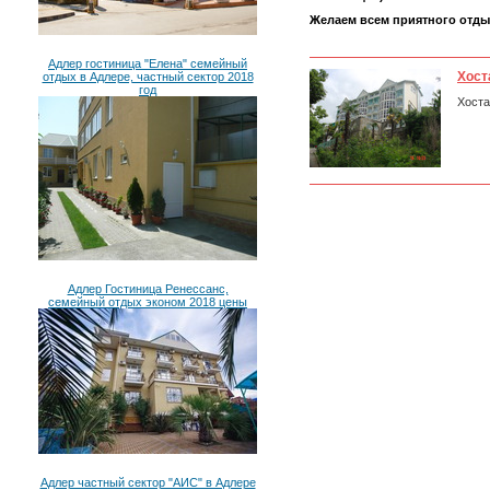
Желаем всем приятного отдых
Адлер гостиница "Елена" семейный
Хост
отдых в Адлере, частный сектор 2018
год
Хоста
Адлер Гостиница Ренессанс,
семейный отдых эконом 2018 цены
Адлер частный сектор "АИС" в Адлере