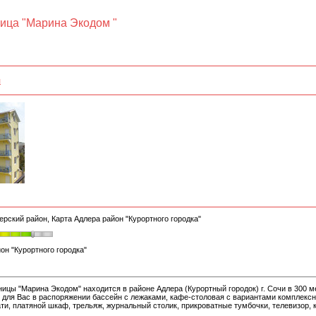
ница "Марина Экодом "
я
ерский район, Карта Адлера район "Курортного городка"
он "Курортного городка"
ицы "Марина Экодом" находится в районе Адлера (Курортный городок) г. Сочи в 300 ме
 для Вас в распоряжении бассейн с лежаками, кафе-столовая с вариантами комплексн
ти, платяной шкаф, трельяж, журнальный столик, прикроватные тумбочки, телевизор, 