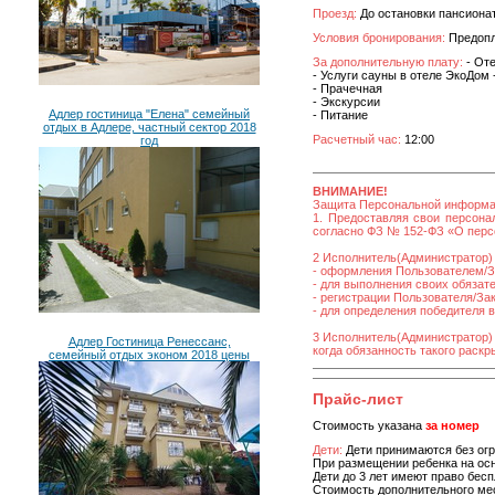
Проезд:
До остановки пансионат
Условия бронирования:
Предопла
За дополнительную плату:
- Оте
- Услуги сауны в отеле ЭкоДом -
- Прачечная
- Экскурсии
Адлер гостиница "Елена" семейный
- Питание
отдых в Адлере, частный сектор 2018
Расчетный час:
12:00
год
ВНИМАНИЕ!
Защита Персональной информ
1. Предоставляя свои персона
согласно ФЗ № 152-ФЗ «О персо
2 Исполнитель(Администратор) 
- оформления Пользователем/За
- для выполнения своих обязат
- регистрации Пользователя/Зака
- для определения победителя 
3 Исполнитель(Администратор)
Адлер Гостиница Ренессанс,
когда обязанность такого раск
семейный отдых эконом 2018 цены
Прайс-лист
Стоимость указана
за номер
Дети:
Дети принимаются без огр
При размещении ребенка на ос
Дети до 3 лет имеют право бес
Стоимость дополнительного мест