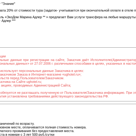
 "Знание"
та 20% от стоимости тура (задаток- учитывается при окончательной оплате в отеле 
ль «ЭкоДом Марина Адлер ** » предлагает Вам услуги трансфера на любые маршруты
 Адлер ***
ации
льные данные при регистрации на сайте, Заказчик даёт Исполнителю(Администрато
нальных данных» от 27.07.2006 г. различными способами в целях, указанных в наст
использует персональные данные Заказчика в целях:
казчиком Заказа в Интернет-магазине «ughotel.ru»;
ельств перед Пользователем/Заказчиком.
зчика на Сайте ughotel.ru;
в акциях, проводимых Администрацией Сайта;
 обязуется не разглашать полученную от Пользователя/Заказчика информацию. При э
рытия установлена требованиями действующего законодательства РФ.
аничений по возрасту.
новном месте, оплачивается полная стоимость номера.
платного проживания без предоставления места.
а в номере с 3 лет 500 руб./сутки