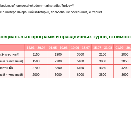
ekodom.ru/hotels/otel-ekodom-marina-adler/?price=Y
 в номере выбранной категории, пользование бассейном, интернет
специальных программ и праздничных туров, стоимость
14.01 - 30.04
01.05 - 10.06
10.06 - 15.07
15.07 - 31.08
01.09 - 30
 2- местный)
1150
1900
3800
2100
2000
ный 3-местный)
1500
2700
5100
3000
2850
местный)
2700
3300
6150
4350
4200
ный 4-местный)
2000
3000
6000
3800
3600
я