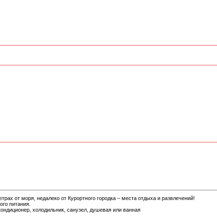
трах от моря, недалеко от Курортного городка – места отдыха и развлечений!
ого питания.
кондиционер, холодильник, санузел, душевая или ванная