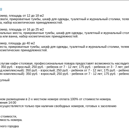
то
мер, площадь от 12 до 18 м2
овати, прикроватные тумбы, шкаф для одежды, туалетный и журнальный столики, теле
а, набор косметических принадлежностей.
мер, площадь от 16 до 25 м2
спальных места, прикроватные тумбы, шкаф для одежды, туалетный и журнальный столи
а или ванна, набор косметических принадлежностей.
мер, площадь до 40 м2
места, прикроватные тумбы, шкаф для одежды, туалетный и журнальный столики, телев
косметических принадлежностей.
услугам кафе-столовая, профессиональные повара предоставят возможность насладит
350 руб. - взрослый; 250 руб. - ребенок от 7 - 12 лет; 175 руб. - ребенок от 3 - 7 лет; ре
 комплексный): 350 руб. - взрослый; 250 руб. - ребенок от 7 - 12 лет; 175 руб. - ребенок
 комплексный): 350 руб. - взрослый; 250 руб. - ребенок от 7 - 12 лет; 175 руб. - ребенок
тупный
ом размещении в 2-х местном номере оплата 100% от стоимости номера.
ления 14:00
осуществляется только при наличии свободных номеров, готовых к заселению
й стоимости,
оимость номера.
ного городка