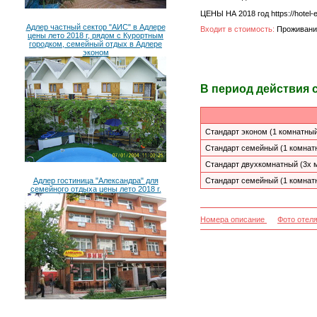
ЦЕНЫ НА 2018 год https://hotel-
Адлер частный сектор "АИС" в Адлере
Входит в стоимость:
Проживание
цены лето 2018 г, рядом с Курортным
городком, семейный отдых в Адлере
эконом
В период действия 
Стандарт эконом (1 комнатный
Стандарт семейный (1 комнат
Стандарт двухкомнатный (3х 
Адлер гостиница "Александра" для
Стандарт семейный (1 комнат
семейного отдыха цены лето 2018 г.
Номера описание
Фото отел