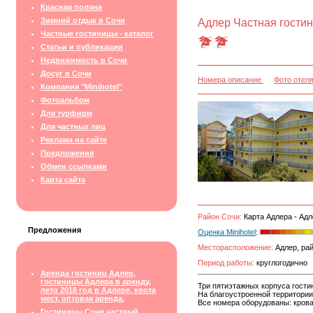
Красная поляна
Зимний отдых в Сочи
Адлер Частная гости
Частные гостиницы - каталог
Статьи и публикации
Недвижимость в Сочи
Досуг в Сочи
Номера описание
Фото отел
Компания "Minihotel"
Фотоальбом
Для турфирм
Для частных лиц
Реклама на сайте
Предложения
Обмен ссылками
Карта сайта
Район Сочи:
Карта Адлера - Адл
Предложения
Оценка Minihotel
:
Месторасположение:
Адлер, рай
Период работы:
круглогодично
Аренда гостиниц Адлер,
гостиницы Адлера в аренду,
Три пятиэтажных корпуса гостин
лето 2018 год в Адлере, квота
На благоустроенной территории
мест, оптовая аренда,
Все номера оборудованы: крова
Гостиницы Сочи частный