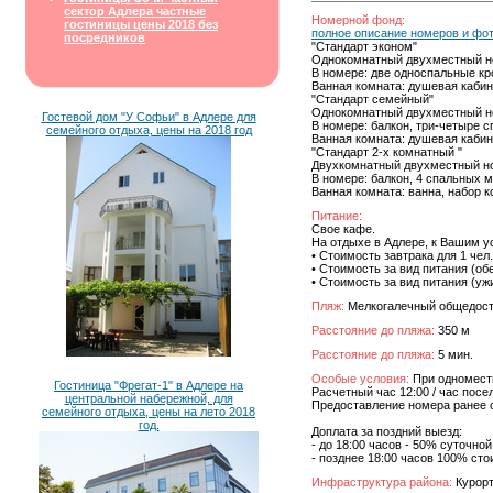
сектор Адлера частные
Номерной фонд:
гостиницы цены 2018 без
полное описание номеров и фо
посредников
"Стандарт эконом"
Однокомнатный двухместный но
В номере: две односпальные кр
Ванная комната: душевая кабин
"Стандарт семейный"
Однокомнатный двухместный но
Гостевой дом "У Софьи" в Адлере для
В номере: балкон, три-четыре 
семейного отдыха, цены на 2018 год
Ванная комната: душевая кабин
"Стандарт 2-х комнатный "
Двухкомнатный двухместный но
В номере: балкон, 4 спальных 
Ванная комната: ванна, набор 
Питание:
Свое кафе.
На отдыхе в Адлере, к Вашим 
• Стоимость завтрака для 1 чел. 
• Стоимость за вид питания (обед
• Стоимость за вид питания (ужин
Пляж:
Мелкогалечный общедос
Расстояние до пляжа:
350 м
Расстояние до пляжа:
5 мин.
Особые условия:
При одноместн
Гостиница "Фрегат-1" в Адлере на
Расчетный час 12:00 / час посе
центральной набережной, для
Предоставление номера ранее 
семейного отдыха, цены на лето 2018
год.
Доплата за поздний выезд:
- до 18:00 часов - 50% суточно
- позднее 18:00 часов 100% ст
Инфраструктура района:
Курорт