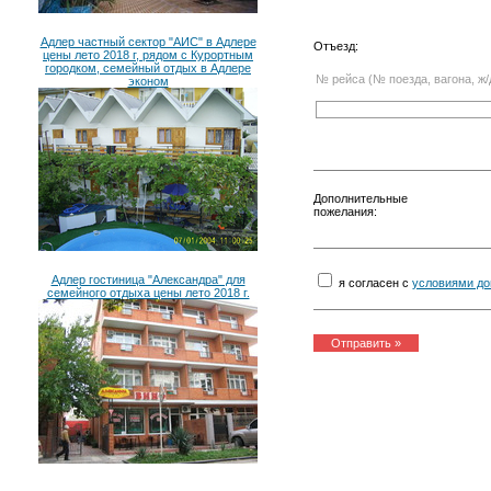
Адлер частный сектор "АИС" в Адлере
Отъезд:
цены лето 2018 г, рядом с Курортным
городком, семейный отдых в Адлере
№ рейса (№ поезда, вагона, ж/
эконом
Дополнительные
пожелания:
Адлер гостиница "Александра" для
я согласен с
условиями до
семейного отдыха цены лето 2018 г.