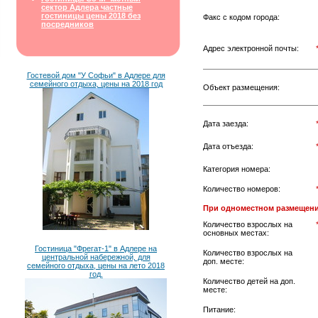
сектор Адлера частные
гостиницы цены 2018 без
Факс с кодом города:
посредников
Адрес электронной почты:
Гостевой дом "У Софьи" в Адлере для
семейного отдыха, цены на 2018 год
Объект размещения:
Дата заезда:
Дата отъезда:
Категория номера:
Количество номеров:
При одноместном размещени
Количество взрослых на
основных местах:
Гостиница "Фрегат-1" в Адлере на
Количество взрослых на
центральной набережной, для
доп. месте:
семейного отдыха, цены на лето 2018
год.
Количество детей на доп.
месте:
Питание: