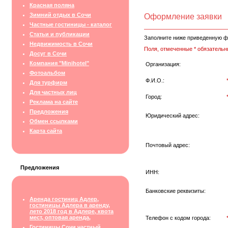
Красная поляна
Зимний отдых в Сочи
Оформление заявки
Частные гостиницы - каталог
Статьи и публикации
Заполните ниже приведенную ф
Недвижимость в Сочи
Поля, отмеченные * обязательн
Досуг в Сочи
Компания "Minihotel"
Организация:
Фотоальбом
Ф.И.О.:
Для турфирм
Для частных лиц
Город:
Реклама на сайте
Предложения
Юридический адрес:
Обмен ссылками
Карта сайта
Почтовый адрес:
Предложения
ИНН:
Банковские реквизиты:
Аренда гостиниц Адлер,
гостиницы Адлера в аренду,
лето 2018 год в Адлере, квота
мест, оптовая аренда,
Телефон с кодом города:
Гостиницы Сочи частный