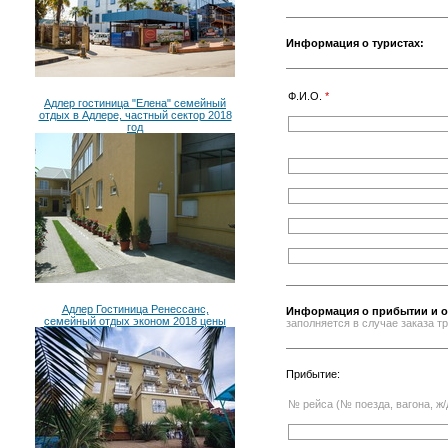
Информация о туристах:
Ф.И.О.
*
Адлер гостиница "Елена" семейный
отдых в Адлере, частный сектор 2018
год
Адлер Гостиница Ренессанс,
Информация о прибытии и о
семейный отдых эконом 2018 цены
заполняется в случае заказа 
Прибытие:
№ рейса (№ поезда, вагона, ж/