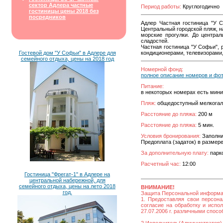
сектор Адлера частные
Период работы:
Круглогодично
гостиницы цены 2018 без
посредников
Адлер Частная гостиница "У 
Центральный городской пляж, 
морские прогулки. До центра
сладостей.
Частная гостиница "У Софьи",
Гостевой дом "У Софьи" в Адлере для
кондиционерами, телевизорами,
семейного отдыха, цены на 2018 год
Номерной фонд:
полное описание номеров и фо
Питание:
в некоторых номерах есть мини
Пляж:
общедоступный мелкога
Расстояние до пляжа:
200 м
Расстояние до пляжа:
5 мин.
Условия бронирования:
Заполни
Предоплата (задаток) в размер
За дополнительную плату:
парко
Расчетный час:
12:00
Гостиница "Фрегат-1" в Адлере на
центральной набережной, для
семейного отдыха, цены на лето 2018
ВНИМАНИЕ!
год.
Защита Персональной информ
1. Предоставляя свои персона
согласие на обработку и исп
27.07.2006 г. различными спос