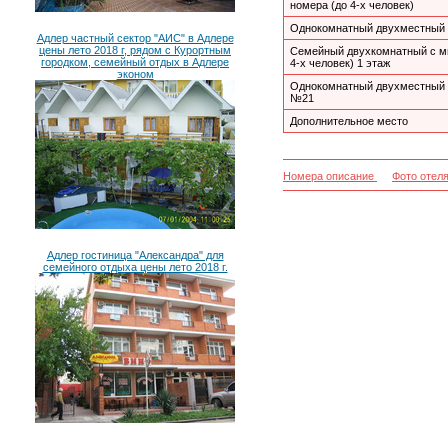
номера (до 4-х человек)
Однокомнатный двухместный
Адлер частный сектор "АИС" в Адлере
цены лето 2018 г, рядом с Курортным
Семейный двухкомнатный с ми
городком, семейный отдых в Адлере
4-х человек) 1 этаж
эконом
Однокомнатный двухместный 
№21
Дополнительное место
Номера описание
Фото отел
Адлер гостиница "Александра" для
семейного отдыха цены лето 2018 г.