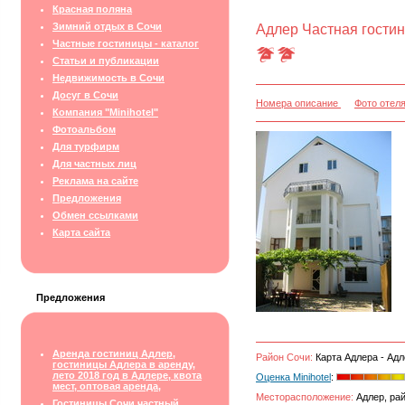
Красная поляна
Зимний отдых в Сочи
Адлер Частная гостин
Частные гостиницы - каталог
Статьи и публикации
Недвижимость в Сочи
Досуг в Сочи
Номера описание
Фото отел
Компания "Minihotel"
Фотоальбом
Для турфирм
Для частных лиц
Реклама на сайте
Предложения
Обмен ссылками
Карта сайта
Предложения
Аренда гостиниц Адлер,
Район Сочи:
Карта Адлера - Адл
гостиницы Адлера в аренду,
лето 2018 год в Адлере, квота
Оценка Minihotel
:
мест, оптовая аренда,
Месторасположение:
Адлер, рай
Гостиницы Сочи частный