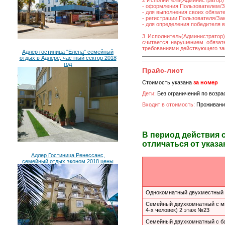
2 Исполнитель(Администратор) 
- оформления Пользователем/За
- для выполнения своих обязат
- регистрации Пользователя/Зака
- для определения победителя 
3 Исполнитель(Администратор)
считается нарушением обязате
требованиями действующего за
Адлер гостиница "Елена" семейный
отдых в Адлере, частный сектор 2018
год
Прайс-лист
Стоимость указана
за номер
Дети:
Без ограничений по возра
Входит в стоимость:
Проживани
В период действия 
отличаться от указа
Адлер Гостиница Ренессанс,
семейный отдых эконом 2018 цены
Однокомнатный двухместный 
Семейный двухкомнатный с ми
4-х человек) 2 этаж №23
Семейный двухкомнатный с ба