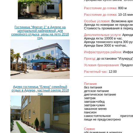
Расстояние до пляжа:
800 м
Расстояние до пляжа:
10-15 мин
Особые условия:
Возможна аренд
Аренда по номерам не предусм
Гостиница "Фрегат-1" в Адлере на
Стоимость проживания в перио
центральной набережной, для
семейного отдыха, цены на лето 2018
Дополнительные услуги:
Аренда
год.
Аренда яхты 10000 в час.
Аренда теннисного корта 300 ру
Аренда бани 3000 в чел/час.
Инфраструктура района:
Инфрас
Проезд:
до остановки "Изумруд
Условия бронирования:
Предопл
Расчетный час:
12:00
Питание
Адлер гостиница "Елена" семейный
без питания
отдых в Адлере, частный сектор 2018
детское питание
год
диетическое питание
завтрак
завтрак+обед
завтрак+ужин
заказное меню
пансион
самостоятельное приготов
пищи не предусмотрено
Сервис
обслуживание в номерах