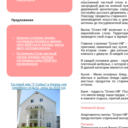
изысканный частный отель в 
загородный дом на зеленой луж
деревянной архитектуры сере
постройку русского дворянина, 
Повсюду предметы старинного о
произведения искусства и дом
Предложения
антенны до посудомоечной маши
Вилла "Green Hill" включает в
европейском стиле. Территор
проведете свой отдых в Адлере
Аренда гостиниц Адлер,
гостиницы Адлера в аренду,
Главное строение "Green Hill"
лето 2018 год в Адлере, квота
прихожая, каминный зал, кухня,
мест, оптовая аренда,
На втором этаже - две уютные 
Гостиницы Сочи частный
комната с джакузи. В каждой сп
сектор Адлера частные
гостиницы цены 2018 без
В каждой половине дома - сво
посредников
плетенной мебелью, с которой о
В данной категории имеются но
Кухня - Меню основных блюд 
мясные и рыбные блюда гармо
местных продуктов по старин
Гостевой дом "У Софьи" в Адлере для
оттенок.
семейного отдыха, цены на 2018 год
Баня - гордость "Green Hill".
что имели ввиду наши предки, г
в комнате отдыха, горячий раз
Номерной фонд:
Апартаменты виллы "Green Hill"
предусмотрен отдельный выход 
Питание:
Прекрасная кухня Вилла "Green 