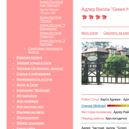
Адлер Гостевой
дом "Мадлен"
Адлер Вилла "Green Hi
Адлер Вилла
"Green Hill"
Адлер Коттедж
"Регина"
Адлер Коттедж "У
Владимира"
Адлер Коттедж
Фото отеля
Смотреть на кар
"Николас"
Адлер Коттедж "У
Виктора"
Санатории пансионаты
Адлера
Красная поляна
Зимний отдых в Сочи
Частные гостиницы - каталог
Статьи и публикации
Недвижимость в Сочи
Досуг в Сочи
Компания "Minihotel"
Фотоальбом
Район Сочи:
Карта Адлера - Адл
Для турфирм
Оценка Minihotel
:
Для частных лиц
Реклама на сайте
Месторасположение:
Адлер Райо
Предложения
Период работы:
Круглогодично
Обмен ссылками
Адлер Частная вилла "Green 
Карта сайта