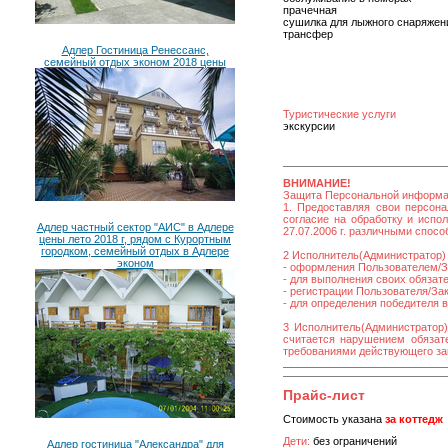
прачечная
сушилка для лыжного снаряжен
трансфер
Адлер Гостиница Ренессанс,
семейный отдых эконом 2018 цены
Туристические услуги
экскурсии
ВНИМАНИЕ!
Защита Персональной информ
1. Предоставляя свои персона
согласие на обработку и исп
Адлер частный сектор "АИС" в Адлере
27.07.2006 г. различными спос
цены лето 2018 г, рядом с Курортным
городком, семейный отдых в Адлере
2 Исполнитель(Администратор) 
эконом
- оформления Пользователем/За
- для выполнения своих обязат
- регистрации Пользователя/Зака
- для определения победителя 
3 Исполнитель(Администратор)
считается нарушением обязате
требованиями действующего за
Прайс-лист
Стоимость указана
за коттедж
Дети:
без ограничений
Адлер гостиница "Александра" для