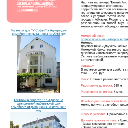
Частная гостиница "Белый Аист
сектор Адлера частные
непринужденная обстановка.
гостиницы цены 2018 без
Территория частной гостиницы
посредников
гостинице организовано питание
отеле к услугам гостей кафе 
города и Абхазии. Рядом с от
развлечений на любой вкус, 
мелкогалечный, общедоступные.
Гостевой дом "У Софьи" в Адлере для
семейного отдыха, цены на 2018 год
Номерной фонд:
полное описание номеров и фо
Номера:
Двухместные и двухкомнатные
Номерной фонд гостевого до
дизайном и возможностью пред
Уютные меблированные номера с
встрече гостей.
Питание:
В гостевом доме для удобства 
Ужин — 200 руб.
Пляж:
Пляжи в районе частной 
Расстояние до пляжа:
390 м
Расстояние до пляжа:
5 мин.
Гостиница "Фрегат-1" в Адлере на
Лечебно-диагностическая база:
центральной набережной, для
можно получить лечебно-профи
семейного отдыха, цены на лето 2018
год.
Особые условия:
Проживание с
Дополнительные услуги:
- Транс
- Заказ комплексного питания
- Заказ экскурсий