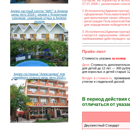
согласие на обработку и исп
27.07.2006 г. различными спос
2 Исполнитель(Администратор) 
Адлер частный сектор "АИС" в Адлере
- оформления Пользователем/За
цены лето 2018 г, рядом с Курортным
- для выполнения своих обязат
городком, семейный отдых в Адлере
- регистрации Пользователя/Зака
эконом
- для определения победителя 
3 Исполнитель(Администратор)
считается нарушением обязате
требованиями действующего за
Прайс-лист
Стоимость указана
за номер
Дети:
Стоимость дополнительно
для детей до 12 лет — 300 рубл
для взрослых и детей старше 12
Адлер гостиница "Александра" для
семейного отдыха цены лето 2018 г.
Входит в стоимость:
проживани
утюгом и гладильной доской.
В период действия 
отличаться от указа
Двухместный Стандарт