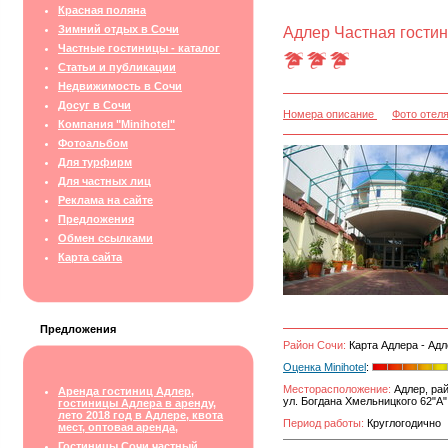
Красная поляна
Зимний отдых в Сочи
Адлер Частная гостин
Частные гостиницы - каталог
Статьи и публикации
Недвижимость в Сочи
Досуг в Сочи
Номера описание
Фото отел
Компания "Minihotel"
Фотоальбом
Для турфирм
Для частных лиц
Реклама на сайте
Предложения
Обмен ссылками
Карта сайта
Предложения
Район Сочи:
Карта Адлера - Адл
Оценка Minihotel
:
Месторасположение:
Адлер, рай
Аренда гостиниц Адлер,
ул. Богдана Хмельницкого 62"А"
гостиницы Адлера в аренду,
лето 2018 год в Адлере, квота
Период работы:
Круглогодично
мест, оптовая аренда,
Гостиницы Сочи частный