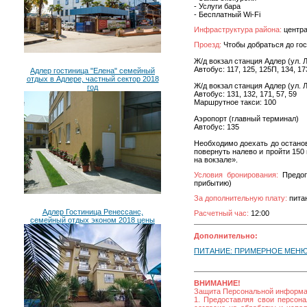
- Услуги бара
- Бесплатный Wi-Fi
Инфраструктура района:
центра
Проезд:
Чтобы добраться до го
Ж/д вокзал станция Адлер (ул. 
Автобус: 117, 125, 125П, 134, 17
Адлер гостиница "Елена" семейный
отдых в Адлере, частный сектор 2018
Ж/д вокзал станция Адлер (ул. 
год
Автобус: 131, 132, 171, 57, 59
Маршрутное такси: 100
Аэропорт (главный терминал)
Автобус: 135
Необходимо доехать до останов
повернуть налево и пройти 150
на вокзале».
Условия бронирования:
Предопл
прибытию)
За дополнительную плату:
питан
Адлер Гостиница Ренессанс,
Расчетный час:
12:00
семейный отдых эконом 2018 цены
Дополнительно:
ПИТАНИЕ: ПРИМЕРНОЕ МЕНЮ Н
ВНИМАНИЕ!
Защита Персональной информ
1. Предоставляя свои персона