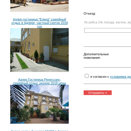
Отъезд:
Адлер гостиница "Елена" семейный
№ рейса (№ поезда, вагона, ж/
отдых в Адлере, частный сектор 2018
год
Дополнительные
пожелания:
я согласен с
условиями до
Адлер Гостиница Ренессанс,
семейный отдых эконом 2018 цены