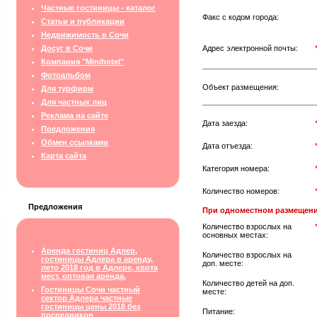
Частные гостиницы - каталог
Факс с кодом города:
Статьи и публикации
Недвижимость в Сочи
Досуг в Сочи
Адрес электронной почты:
Компания "Minihotel"
Фотоальбом
Объект размещения:
Для турфирм
Для частных лиц
Реклама на сайте
Дата заезда:
Предложения
Обмен ссылками
Дата отъезда:
Карта сайта
Категория номера:
Количество номеров:
Предложения
При одноместном размещени
Количество взрослых на
основных местах:
Аренда гостиниц Адлер,
Количество взрослых на
гостиницы Адлера в аренду,
доп. месте:
лето 2018 год в Адлере, квота
мест, оптовая аренда,
Количество детей на доп.
Гостиницы Сочи частный
месте:
сектор Адлера частные
гостиницы цены 2018 без
Питание:
посредников