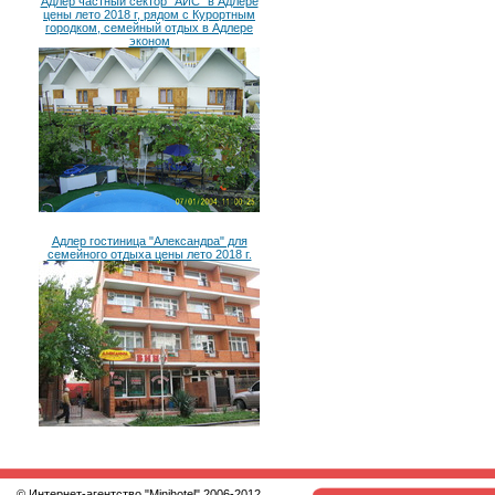
Адлер частный сектор "АИС" в Адлере
цены лето 2018 г, рядом с Курортным
городком, семейный отдых в Адлере
эконом
Адлер гостиница "Александра" для
семейного отдыха цены лето 2018 г.
© Интернет-агентство
"Minihotel"
2006-2012