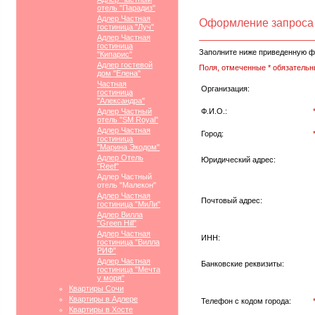
отель "Парадиз"
Адлер Частная
Оформление запроса
гостиница "Луч"
Адлер Частная
гостиница
Заполните ниже приведенную ф
"Кипарис"
Адлер гостевой
Поля, отмеченные * обязательн
дом "Елена"
Частная
Организация:
гостиница
"Александра"
Адлер Частный
Ф.И.О.:
отель "SM Royal"
Адлер Частная
Город:
гостиница
"Марина Экодом"
Адлер Отель
Юридический адрес:
"Reef"
Адлер Частный
отель "Малекон"
Адлер Частная
Почтовый адрес:
гостиница "МиЛи"
Адлер Вилла
"Green Hill"
Адлер Частная
ИНН:
гостиница "Вилла
РИФ"
Адлер Частная
Банковские реквизиты:
гостиница "Мечта
у моря"
Квартиры Сочи
Квартиры в Адлере
Телефон с кодом города:
Квартиры в Хосте