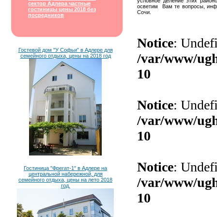
условное деление этих район
сектор Адлера частные
осветим Вам те вопросы, инф
гостиницы цены 2018 без
Сочи.
посредников
Гостевой дом "У Софьи" в Адлере для
семейного отдыха, цены на 2018 год
Гостиница "Фрегат-1" в Адлере на
центральной набережной, для
семейного отдыха, цены на лето 2018
год.