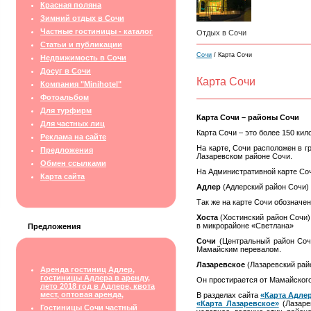
Красная поляна
Зимний отдых в Сочи
Частные гостиницы - каталог
Отдых в Сочи
Статьи и публикации
Сочи
/ Карта Сочи
Недвижимость в Сочи
Досуг в Сочи
Карта Сочи
Компания "Minihotel"
Фотоальбом
Для турфирм
Карта Сочи – районы Сочи
Для частных лиц
Карта Сочи – это более
150 кил
Реклама на сайте
На карте, Сочи расположен в г
Предложения
Лазаревском районе Сочи.
Обмен ссылками
На Административной карте Соч
Карта сайта
Адлер
(Адлерский район Сочи) 
Так же на карте Сочи обозначе
Хоста
(Хостинский район Сочи)
в микрорайоне «Светлана»
Предложения
Сочи
(Центральный район Сочи
Мамайским перевалом.
Лазаревское
(Лазаревский рай
Аренда гостиниц Адлер,
гостиницы Адлера в аренду,
Он простирается от Мамайского
лето 2018 год в Адлере, квота
мест, оптовая аренда,
В разделах сайта
«Карта Адле
«Карта Лазаревское»
(Лазаре
Гостиницы Сочи частный