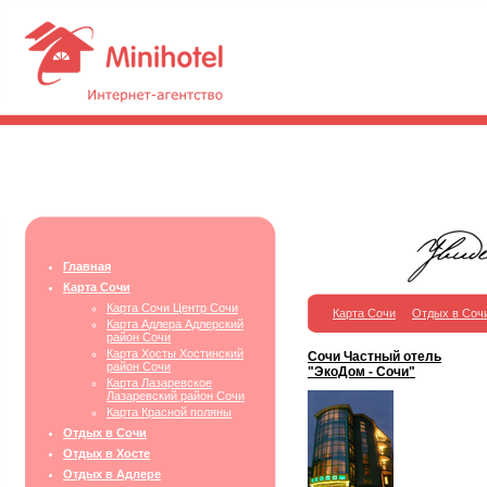
Главная
Карта Сочи
Карта Сочи Центр Сочи
Карта Сочи
Отдых в Соч
Карта Адлера Адлерский
район Сочи
Карта Хосты Хостинский
Сочи Частный отель
район Сочи
"ЭкоДом - Сочи"
Карта Лазаревское
Лазаревский район Сочи
Карта Красной поляны
Отдых в Сочи
Отдых в Хосте
Отдых в Адлере