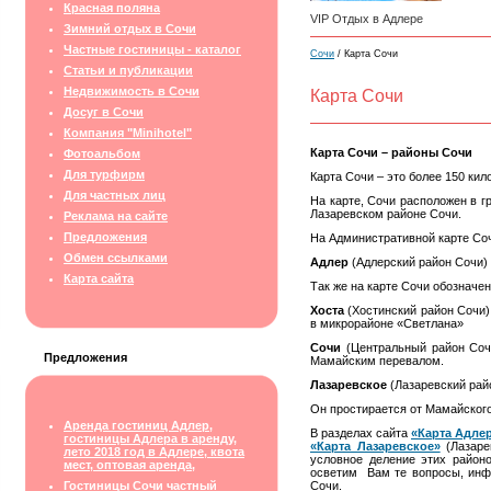
Красная поляна
VIP Отдых в Адлере
Зимний отдых в Сочи
Частные гостиницы - каталог
Сочи
/ Карта Сочи
Статьи и публикации
Недвижимость в Сочи
Карта Сочи
Досуг в Сочи
Компания "Minihotel"
Карта Сочи – районы Сочи
Фотоальбом
Для турфирм
Карта Сочи – это более
150 кил
Для частных лиц
На карте, Сочи расположен в г
Лазаревском районе Сочи.
Реклама на сайте
Предложения
На Административной карте Соч
Обмен ссылками
Адлер
(Адлерский район Сочи) 
Карта сайта
Так же на карте Сочи обозначе
Хоста
(Хостинский район Сочи)
в микрорайоне «Светлана»
Сочи
(Центральный район Сочи
Предложения
Мамайским перевалом.
Лазаревское
(Лазаревский рай
Он простирается от Мамайского
Аренда гостиниц Адлер,
В разделах сайта
«Карта Адле
гостиницы Адлера в аренду,
«Карта Лазаревское»
(Лазаре
лето 2018 год в Адлере, квота
условное деление этих район
мест, оптовая аренда,
осветим Вам те вопросы, инф
Гостиницы Сочи частный
Сочи.