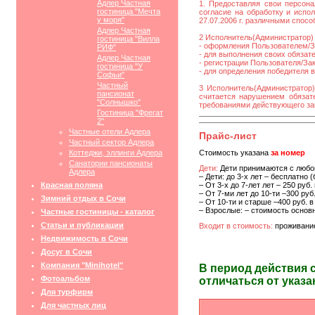
Адлер Частная
1. Предоставляя свои персона
гостиница "Мечта
согласие на обработку и исп
у моря"
27.07.2006 г. различными спос
Адлер Частная
2 Исполнитель(Администратор) 
гостиница "Вилла
- оформления Пользователем/За
РИФ"
- для выполнения своих обязат
Адлер Частная
- регистрации Пользователя/Зака
гостиница "У
- для определения победителя 
Софьи"
Частный
3 Исполнитель(Администратор)
пансионат
считается нарушением обязате
"Солнышко"
требованиями действующего за
Гостиница "Фрегат
2"
Частные отели Адлера
Прайс-лист
Частный сектор Адлера
Коттеджи, эллинги Адлера
Стоимость указана
за номер
Санатории пансионаты
Дети:
Дети принимаются с любог
Адлера
– Дети: до 3-х лет – бесплатно 
Красная поляна
– От 3-х до 7-лет лет – 250 руб
– От 7-ми лет до 10-ти –300 руб
Зимний отдых в Сочи
– От 10-ти и старше –400 руб. 
– Взрослые: – стоимость основ
Частные гостиницы - каталог
Статьи и публикации
Входит в стоимость:
проживание
Недвижимость в Сочи
Досуг в Сочи
Компания "Minihotel"
В период действия 
Фотоальбом
отличаться от указа
Для турфирм
Для частных лиц