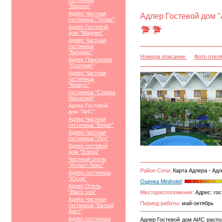
гостиница
"Верона"
Адлер Частная
Адлер Гостевой дом 
гостиница "Эллас"
Адлер Гостевой
дом "Мадлен"
Адлер Частная
гостиница
"Кипарис"
Номера описание
Фото отел
Адлер Пансионат
"Охотник"
Адлер Частная
гостиница
"Крокус"
гостиница "Страна
Магнолий"
Адлер Гостевой
дом "АИС"
Адлер Частная
гостиница "Берег"
Адлер Частная
гостиница "Луч"
Адлер гостевой
дом "Елена"
Частный отель
"Атлант Люкс"
Район Сочи:
Карта Адлера - Адл
Адлер гостиница
"Юсон"
Оценка Minihotel
:
Адлер Отель
"Black sea"
Месторасположение:
Адрес: гос
Адлер Частная
Период работы:
май-октябрь
гостиница "Белый
Аист"
Адлер гостиница
Адлер Гостевой дом АИС распол