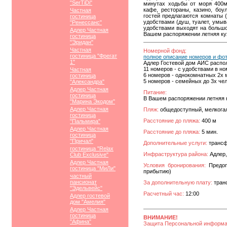
"SerTiDi"
минутах ходьбы от моря 400м
кафе, рестораны, казино, боу
Частная
гостей предлагаются комнаты 
гостиница
удобствами (душ, туалет, умыв
"Ренессанс"
удобствами выходят на большой
Адлер Частная
Вашем распоряжении летняя ку
гостиница
"Эридан"
Частная
Номерной фонд:
гостиница "Фрегат
полное описание номеров и фо
1"
Адлер Гостевой дом АИС распол
11 номеров - с удобствами в ном
Частная
6 номеров - однокомнатных 2х 
гостиница
5 номеров - семейных до 3х чел
"Александра"
Адлер Частная
Питание:
гостиница
В Вашем распоряжении летняя 
"Марина Экодом"
Адлер Частная
Пляж:
общедоступный, мелкога
гостиница
Расстояние до пляжа:
400 м
"Пальмира"
Адлер Частная
Расстояние до пляжа:
5 мин.
гостиница
"Причал"
Дополнительные услуги:
трансф
гостиница "Relax
Инфраструктура района:
Адлер,
Club Exclusive"
Адлер Частная
Условия бронирования:
Предопл
гостиница "МиЛи"
прибытию)
частный
пансионат
За дополнительную плату:
транс
"Эдельвейс"
Расчетный час:
12:00
Адлер гостевой
дом "Амелия"
Адлер Частная
гостиница
ВНИМАНИЕ!
"Афина"
Защита Персональной информ