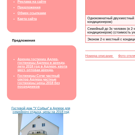
Реклама на сайте
Предложения
Обмен ссылками
Однокомнатный двухместный 
Карта сайта
кондиционером)
Семейный до 3х человек (в 2-
кондиционером) (стоимость ук
Эконом 2-х местный с кондиц
Предложения
Номера описание
Фото отел
Аренда гостиниц Адлер,
гостиницы Адлера в аренду,
лето 2018 год в Адлере, квота
мест, оптовая аренда,
Гостиницы Сочи частный
сектор Адлера частные
гостиницы цены 2018 без
посредников
Гостевой дом "У Софьи" в Адлере для
семейного отдыха, цены на 2018 год