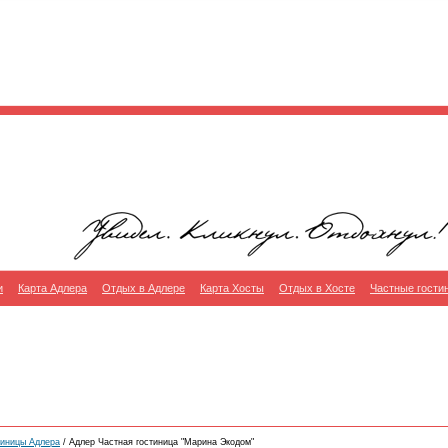
и
Карта Адлера
Отдых в Адлере
Карта Хосты
Отдых в Хосте
Частные гости
тиницы Адлера
/ Адлер Частная гостиница "Марина Экодом"