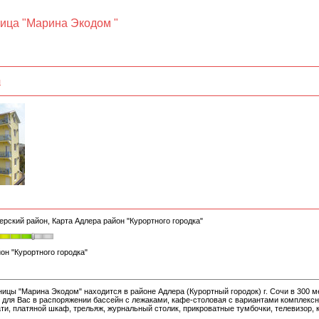
ница "Марина Экодом "
я
ерский район, Карта Адлера район "Курортного городка"
он "Курортного городка"
ицы "Марина Экодом" находится в районе Адлера (Курортный городок) г. Сочи в 300 ме
 для Вас в распоряжении бассейн с лежаками, кафе-столовая с вариантами комплексн
ти, платяной шкаф, трельяж, журнальный столик, прикроватные тумбочки, телевизор, 