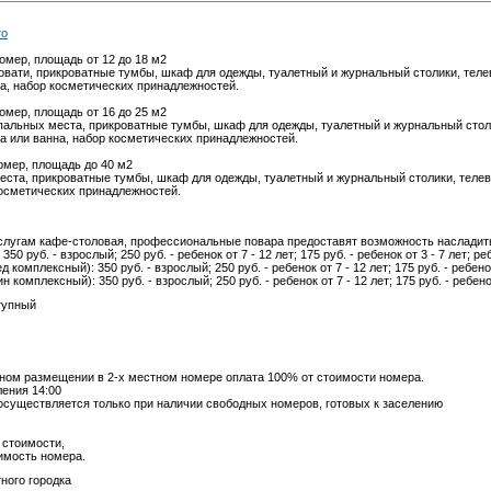
то
мер, площадь от 12 до 18 м2
овати, прикроватные тумбы, шкаф для одежды, туалетный и журнальный столики, теле
а, набор косметических принадлежностей.
мер, площадь от 16 до 25 м2
спальных места, прикроватные тумбы, шкаф для одежды, туалетный и журнальный столи
а или ванна, набор косметических принадлежностей.
мер, площадь до 40 м2
места, прикроватные тумбы, шкаф для одежды, туалетный и журнальный столики, телев
косметических принадлежностей.
услугам кафе-столовая, профессиональные повара предоставят возможность насладит
350 руб. - взрослый; 250 руб. - ребенок от 7 - 12 лет; 175 руб. - ребенок от 3 - 7 лет; ре
 комплексный): 350 руб. - взрослый; 250 руб. - ребенок от 7 - 12 лет; 175 руб. - ребенок
 комплексный): 350 руб. - взрослый; 250 руб. - ребенок от 7 - 12 лет; 175 руб. - ребенок
тупный
ом размещении в 2-х местном номере оплата 100% от стоимости номера.
ления 14:00
осуществляется только при наличии свободных номеров, готовых к заселению
й стоимости,
оимость номера.
ного городка