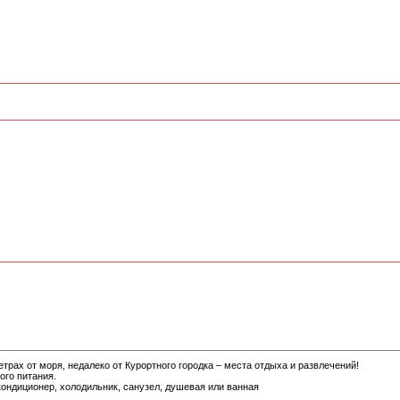
трах от моря, недалеко от Курортного городка – места отдыха и развлечений!
ого питания.
кондиционер, холодильник, санузел, душевая или ванная