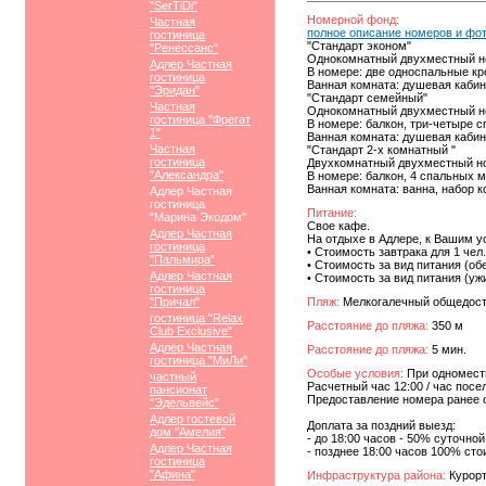
"SerTiDi"
Номерной фонд:
Частная
полное описание номеров и фо
гостиница
"Стандарт эконом"
"Ренессанс"
Однокомнатный двухместный но
Адлер Частная
В номере: две односпальные кр
гостиница
Ванная комната: душевая кабин
"Эридан"
"Стандарт семейный"
Частная
Однокомнатный двухместный но
гостиница "Фрегат
В номере: балкон, три-четыре 
1"
Ванная комната: душевая кабин
Частная
"Стандарт 2-х комнатный "
гостиница
Двухкомнатный двухместный но
"Александра"
В номере: балкон, 4 спальных 
Ванная комната: ванна, набор 
Адлер Частная
гостиница
Питание:
"Марина Экодом"
Свое кафе.
Адлер Частная
На отдыхе в Адлере, к Вашим 
гостиница
• Стоимость завтрака для 1 чел. 
"Пальмира"
• Стоимость за вид питания (обед
Адлер Частная
• Стоимость за вид питания (ужин
гостиница
"Причал"
Пляж:
Мелкогалечный общедос
гостиница "Relax
Расстояние до пляжа:
350 м
Club Exclusive"
Адлер Частная
Расстояние до пляжа:
5 мин.
гостиница "МиЛи"
Особые условия:
При одноместн
частный
Расчетный час 12:00 / час посе
пансионат
Предоставление номера ранее 
"Эдельвейс"
Адлер гостевой
Доплата за поздний выезд:
дом "Амелия"
- до 18:00 часов - 50% суточно
Адлер Частная
- позднее 18:00 часов 100% ст
гостиница
"Афина"
Инфраструктура района:
Курорт