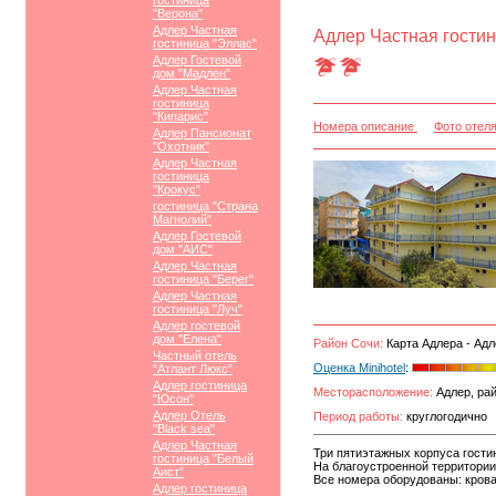
гостиница
"Верона"
Адлер Частная
Адлер Частная гости
гостиница "Эллас"
Адлер Гостевой
дом "Мадлен"
Адлер Частная
гостиница
"Кипарис"
Номера описание
Фото отел
Адлер Пансионат
"Охотник"
Адлер Частная
гостиница
"Крокус"
гостиница "Страна
Магнолий"
Адлер Гостевой
дом "АИС"
Адлер Частная
гостиница "Берег"
Адлер Частная
гостиница "Луч"
Адлер гостевой
дом "Елена"
Район Сочи:
Карта Адлера - Адл
Частный отель
Оценка Minihotel
:
"Атлант Люкс"
Адлер гостиница
Месторасположение:
Адлер, рай
"Юсон"
Адлер Отель
Период работы:
круглогодично
"Black sea"
Адлер Частная
Три пятиэтажных корпуса гостин
гостиница "Белый
На благоустроенной территории
Аист"
Все номера оборудованы: крова
Адлер гостиница