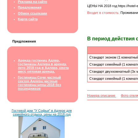
Реклама на сайте
ЦЕНЫ НА 2018 год https://hotel-
Предложения
Входит в стоимость:
Проживание
Обмен ссылками
Карта сайта
В период действия 
Предложения
Стандарт эконом (1 комнатный
Аренда гостиниц Адлер,
гостиницы Адлера в аренду,
Стандарт семейный (1 комнат
лето 2018 год в Адлере, квота
мест, оптовая аренда,
Стандарт двухкомнатный (3х 
Гостиницы Сочи частный
Стандарт семейный (1 комнат
сектор Адлера частные
гостиницы цены 2018 без
посредников
Номера описание
Фото отел
Гостевой дом "У Софьи" в Адлере для
семейного отдыха, цены на 2018 год