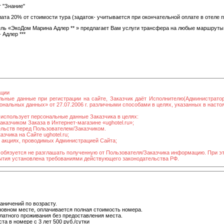
 "Знание"
та 20% от стоимости тура (задаток- учитывается при окончательной оплате в отеле 
ль «ЭкоДом Марина Адлер ** » предлагает Вам услуги трансфера на любые маршруты
 Адлер ***
ации
льные данные при регистрации на сайте, Заказчик даёт Исполнителю(Администрато
нальных данных» от 27.07.2006 г. различными способами в целях, указанных в наст
использует персональные данные Заказчика в целях:
казчиком Заказа в Интернет-магазине «ughotel.ru»;
ельств перед Пользователем/Заказчиком.
зчика на Сайте ughotel.ru;
в акциях, проводимых Администрацией Сайта;
 обязуется не разглашать полученную от Пользователя/Заказчика информацию. При э
рытия установлена требованиями действующего законодательства РФ.
аничений по возрасту.
новном месте, оплачивается полная стоимость номера.
платного проживания без предоставления места.
а в номере с 3 лет 500 руб./сутки