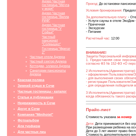
Адлер Частная
Проезд:
До остановки пансионат
гостиница "Мечта
у моря"
Условия бронирования:
Предопла
Адлер Частная
гостиница "Вилла
За дополнительную плату:
- Оте
РИФ"
- Услуги сауны в отеле ЭкоДом -
- Прачечная
Адлер Частная
- Экскурсии
гостиница "У
- Питание
Софьи"
Частный
Расчетный час:
12:00
пансионат
"Солнышко"
Гостиница "Фрегат
2"
ВНИМАНИЕ!
Защита Персональной информ
Частные отели Адлера
1. Предоставляя свои персона
Частный сектор Адлера
согласно ФЗ № 152-ФЗ «О персо
Коттеджи, эллинги Адлера
Санатории пансионаты
2 Исполнитель(Администратор) 
Адлера
- оформления Пользователем/За
- для выполнения своих обязат
Красная поляна
- регистрации Пользователя/Зака
- для определения победителя 
Зимний отдых в Сочи
Частные гостиницы - каталог
3 Исполнитель(Администратор)
когда обязанность такого раск
Статьи и публикации
Недвижимость в Сочи
Досуг в Сочи
Прайс-лист
Компания "Minihotel"
Стоимость указана
за номер
Фотоальбом
Дети:
Дети принимаются без огр
Для турфирм
При размещении ребенка на ос
Дети до 3 лет имеют право бес
Для частных лиц
Стоимость дополнительного мест