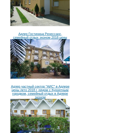
Адлер Гостиница Ренессанс,
семейный отдых эконом 2018 цены
Адлер частный сектор "АИС" в Адлере
цены лето 2018 г, рядом с Курортным
городком, семейный отдых в Адлере
эконом