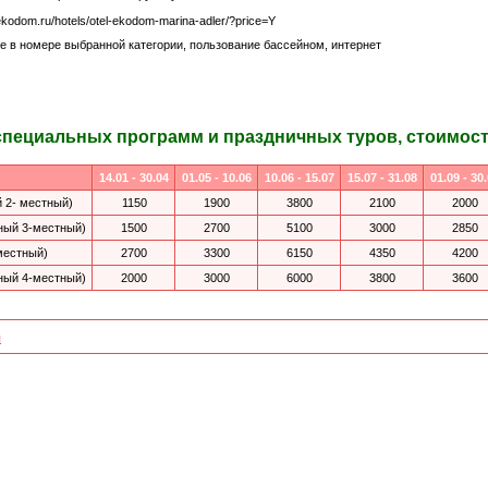
ekodom.ru/hotels/otel-ekodom-marina-adler/?price=Y
 в номере выбранной категории, пользование бассейном, интернет
специальных программ и праздничных туров, стоимость
14.01 - 30.04
01.05 - 10.06
10.06 - 15.07
15.07 - 31.08
01.09 - 30
 2- местный)
1150
1900
3800
2100
2000
ный 3-местный)
1500
2700
5100
3000
2850
местный)
2700
3300
6150
4350
4200
ный 4-местный)
2000
3000
6000
3800
3600
я