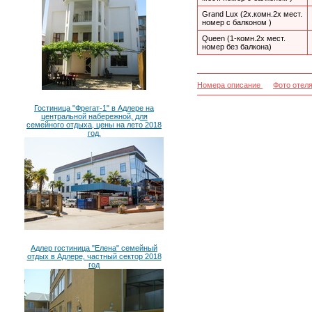
Grand Lux (2х.комн.2х мест.
номер с балконом )
Queen (1-комн.2х мест.
номер без балкона)
Номера описание
Фото отел
Гостиница "Фрегат-1" в Адлере на
центральной набережной, для
семейного отдыха, цены на лето 2018
год.
Адлер гостиница "Елена" семейный
отдых в Адлере, частный сектор 2018
год