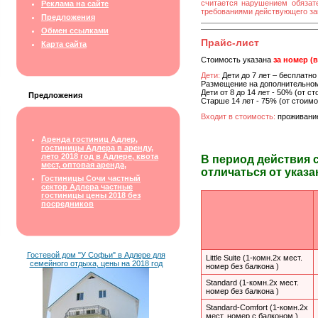
считается нарушением обязате
Реклама на сайте
требованиями действующего за
Предложения
Обмен ссылками
Прайс-лист
Карта сайта
Стоимость указана
за номер (
Дети:
Дети до 7 лет – бесплатно
Размещение на дополнительном
Дети от 8 до 14 лет - 50% (от с
Предложения
Старше 14 лет - 75% (от стоим
Входит в стоимость:
проживание
Аренда гостиниц Адлер,
гостиницы Адлера в аренду,
лето 2018 год в Адлере, квота
В период действия 
мест, оптовая аренда,
отличаться от указа
Гостиницы Сочи частный
сектор Адлера частные
гостиницы цены 2018 без
посредников
Гостевой дом "У Софьи" в Адлере для
Little Suite (1-комн.2х мест.
семейного отдыха, цены на 2018 год
номер без балкона )
Standard (1-комн.2х мест.
номер без балкона )
Standard-Comfort (1-комн.2х
мест. номер с балконом )