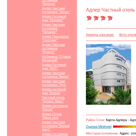
гостиница
"Верона"
Адлер Частная
Адлер Частный отель
гостиница "Эллас"
Адлер Гостевой
дом "Мадлен"
Адлер Частная
гостиница
"Кипарис"
Номера описание
Фото отел
Адлер Пансионат
"Охотник"
Адлер Частная
гостиница
"Крокус"
гостиница "Страна
Магнолий"
Адлер Гостевой
дом "АИС"
Адлер Частная
гостиница "Берег"
Адлер Частная
гостиница "Луч"
Адлер гостевой
дом "Елена"
Частный отель
"Атлант Люкс"
Адлер гостиница
"Юсон"
Адлер Отель
"Black sea"
Район Сочи:
Карта Адлера - Адл
Адлер Частная
гостиница "Белый
Оценка Minihotel
:
Аист"
Месторасположение:
Адрес: оте
Адлер гостиница