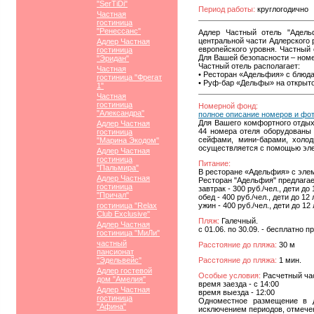
"SerTiDi"
Период работы:
круглогодично
Частная
гостиница
"Ренессанс"
Адлер Частный отель "Адельф
центральной части Адлерского 
Адлер Частная
европейского уровня. Частный
гостиница
Для Вашей безопасности – номе
"Эридан"
Частный отель располагает:
Частная
• Ресторан «Адельфия» с блюда
гостиница "Фрегат
• Руф-бар «Дельфы» на открыт
1"
Частная
гостиница
Номерной фонд:
"Александра"
полное описание номеров и фо
Для Вашего комфортного отдыха
Адлер Частная
44 номера отеля оборудованы 
гостиница
сейфами, мини-барами, холо
"Марина Экодом"
осуществляется с помощью эле
Адлер Частная
гостиница
Питание:
"Пальмира"
В ресторане «Адельфия» с элеме
Адлер Частная
Ресторан "Адельфия" предлагае
гостиница
завтрак - 300 руб./чел., дети до 
"Причал"
обед - 400 руб./чел., дети до 12 
гостиница "Relax
ужин - 400 руб./чел., дети до 12 
Club Exclusive"
Пляж:
Галечный.
Адлер Частная
с 01.06. по 30.09. - бесплатно
гостиница "МиЛи"
частный
Расстояние до пляжа:
30 м
пансионат
"Эдельвейс"
Расстояние до пляжа:
1 мин.
Адлер гостевой
Особые условия:
Расчетный час
дом "Амелия"
время заезда - с 14:00
Адлер Частная
время выезда - 12:00
гостиница
Одноместное размещение в д
"Афина"
исключением периодов, отмече