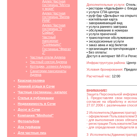
Адлер Частная
Дополнительные услуги:
Отель 
гостиница "Мечта
• ресторан «Адельфия» с блюда
у моря"
• услуги СПА-центра
Адлер Частная
• руф-бар «Дельфы» на открыт
гостиница "Вилла
- коктейльная карта
РИФ"
- завораживающий вид
Адлер Частная
• услуга раннего завтрака
гостиница "У
• обслуживание в номерах
Софьи"
• услуги прачечной
Частный
• транспортное обслуживание
пансионат
• экскурсионные услуги
"Солнышко"
• заказ авиа и ж/д билетов
• организация встреч/проводов 
Гостиница "Фрегат
• Без оплаты:
2"
Доступ в интернет WI-FI и Рег
Частные отели Адлера
Частный сектор Адлера
Инфраструктура района:
Центр 
Коттеджи, эллинги Адлера
Условия бронирования:
Предопл
Санатории пансионаты
Адлера
Расчетный час:
12:00
Красная поляна
Зимний отдых в Сочи
ВНИМАНИЕ!
Частные гостиницы - каталог
Защита Персональной информ
Статьи и публикации
1. Предоставляя свои персона
согласие на обработку и исп
Недвижимость в Сочи
27.07.2006 г. различными спос
Досуг в Сочи
2 Исполнитель(Администратор) 
Компания "Minihotel"
- оформления Пользователем/За
- для выполнения своих обязат
Фотоальбом
- регистрации Пользователя/Зака
Для турфирм
- для определения победителя 
Для частных лиц
3 Исполнитель(Администратор)